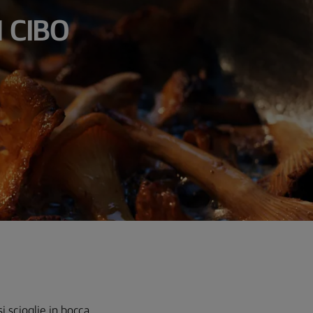
 CIBO
i scioglie in bocca.