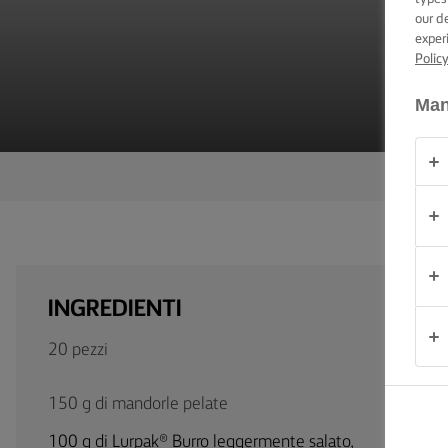
CONSIGLI E
our d
TRUCCHI
exper
Polic
OCCASIONE
Man
PRODOTTI
CHI
SIAMO
CONTATTACI
INGREDIENTI
20 pezzi
Italia
150 g di mandorle pelate
100 g di Lurpak® Burro leggermente salato,