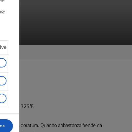
acy
ive
o / gas 4 / 325°F.
nuti fino a doratura. Quando abbastanza fredde da
ces