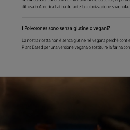
dell’Andalusia. Sono una delizia tradizionale da secoli, in partico
diffusa in America Latina durante la colonizzazione spagnola.
I Polvorones sono senza glutine o vegani?
La nostra ricetta non è senza glutine né vegana perché conti
Plant Based per una versione vegana o sostituire la farina con