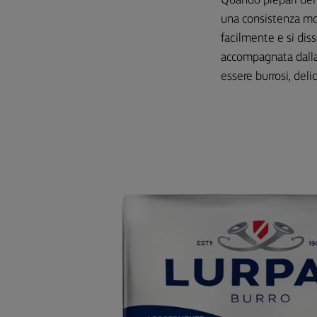
Quando prepari dei P
una consistenza morb
facilmente e si dis
accompagnata dalla 
essere burrosi, delic