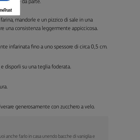
e mettere da parte.
farina, mandorle e un pizzico di sale in una
nere una consistenza leggermente appiccicosa.
te infarinata fino a uno spessore di circa 0,5 cm.
 e disporli su una teglia foderata.
ura.
polverare generosamente con zucchero a velo.
uoi anche farlo in casa unendo bacche di vaniglia e