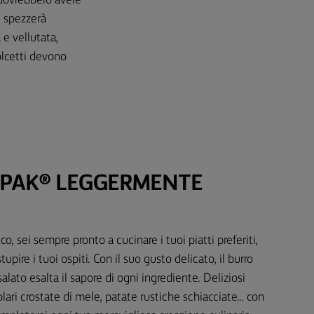
, dovrebbero avere
i spezzerà
 e vellutata,
olcetti devono
RPAK® LEGGERMENTE
o, sei sempre pronto a cucinare i tuoi piatti preferiti,
tupire i tuoi ospiti. Con il suo gusto delicato, il burro
ato esalta il sapore di ogni ingrediente. Deliziosi
olari crostate di mele, patate rustiche schiacciate... con