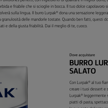
olvorones perfetti, con ingredienti di qualità e il miglior burro
ida e friabile che si scioglie in bocca. Il tuo dolce capolavoro s
solverà sulla lingua. Il burro Lurpak® dona una sensazione leggera
granulosità delle mandorle tostate. Quando ben fatti, questi d
ati e della giusta friabilità. Dai il meglio di te, cuoco.
Dove acquistare
BURRO LU
SALATO
Con Lurpak® al tuo fianc
creare i tuoi dessert e s
Lurpak® leggermente sal
piatti di pasta, spettac