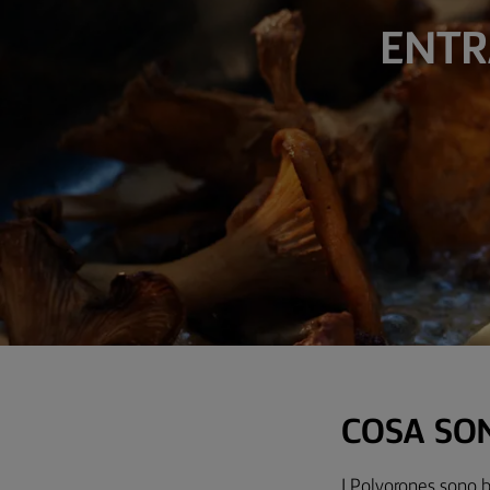
ENTR
COSA SO
I Polvorones sono bi