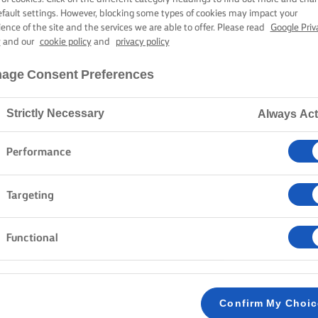
POLVORONES
efault settings. However, blocking some types of cookies may impact your
ience of the site and the services we are able to offer. Please read
Google Priv
y
and our
cookie policy
and
privacy policy
45 min. tempo di cottura
age Consent Preferences
Strictly Necessary
Always Act
Home
Ricette
Polvorones
Performance
Targeting
METODO
Functional
Preriscaldare il forno a 170°C / 160°C ventilat
1
Tostare le mandorle su una teglia per 5-10 mi
Confirm My Choi
2