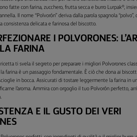
sono fatte con farina, zucchero, frutta secca e burro Lurpak®, ins
annella. Il nome “Polvorón” deriva dalla parola spagnola “polvo”, 
la consistenza delicata e farinosa del biscotto.
FEZIONARE I POLVORONES: L’AR
LA FARINA
icetta ti svela il segreto per preparare i migliori Polvorones class
 la farina è un passaggio fondamentale. È ciò che dona ai biscott
cioglie in bocca. Assicurati di tostare leggermente la farina in u
ficarne l’aroma. Ammira con orgoglio il tuo Polvorón perfetto, arr
.
STENZA E IL GUSTO DEI VERI
NES