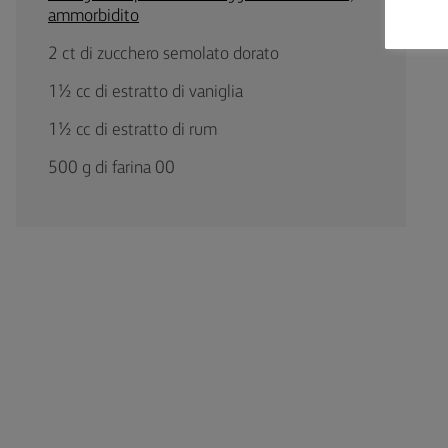
ammorbidito
2 ct di zucchero semolato dorato
1½ cc di estratto di vaniglia
1½ cc di estratto di rum
500 g di farina 00