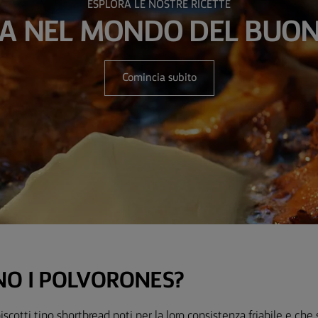
ESPLORA LE NOSTRE RICETTE
A NEL MONDO DEL BUON
Comincia subito
NO I POLVORONES?
scotti tipo shortbread noti per la loro consistenza friabile e che s