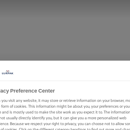
vacy Preference Center
you visit any website, it may store or retrieve information on your browser, m
e form of cookies. This information might be about you, your preferences or you
e and is mostly used to make the site work as you expect it to. The informatio
not usually directly identify you, but it can give you a more personalized web
ience. Because we respect your right to privacy, you can choose not to allow s
 of cookies. Click on the different category headings to find out more and cha