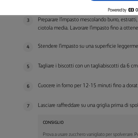
poterle maneggiare, tritarle grossolanamente 
Preparare l’impasto mescolando burro, estratti, 
3
ciotola media. Lavorare l’impasto fino a otte
Stendere l’impasto su una superficie leggermen
4
Tagliare i biscotti con un tagliabiscotti da 6 cm
5
Cuocere in forno per 12-15 minuti fino a dorat
6
Lasciare raffreddare su una griglia prima di s
7
CONSIGLIO
Prova a usare zucchero vanigliato per spolverare. P