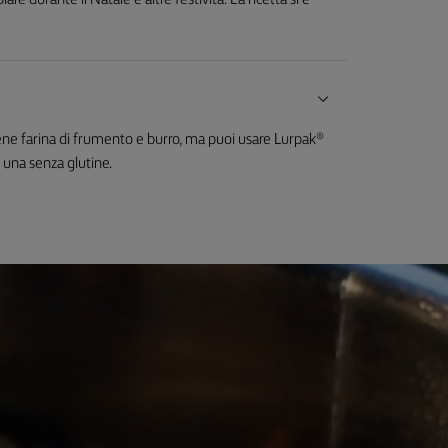
lare durante il Natale e altre festività. La ricetta si è
ene farina di frumento e burro, ma puoi usare Lurpak®
 una senza glutine.