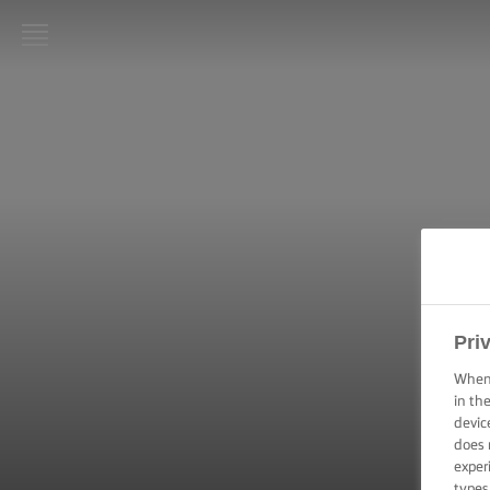
LURPAK®:
INIZIO
RICETTE
ABILITÀ
CULINARIE,
CONSIGLI E
SUGGERIMENTI
Pri
TORTE E DOLCI
–
When 
SUGGERIMENTI
in th
E CONSIGLI
devic
does 
TECNICHE DI
exper
SPALMATURA,
types