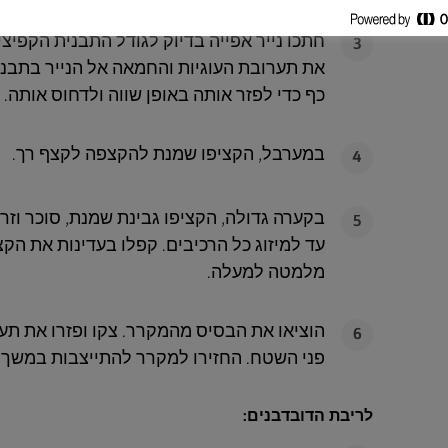
3
את תערובת העוגיות והחמאה אל הנייר בתבני
כף כדי לפזר אותה באופן שווה ולדחוס אותה. הכניסו למ
במערבל, הקציפו שמנת להקצפה לקצף רך.
4
בקערה גדולה, הקציפו גבינת שמנת, סוכר וזרעי
5
עד למיזוג כל הרכיבים. קפלו בעדינות את הק
מלמטה למעלה.
הוציאו את הבסיס מהמקרר. צקו ופזרו את תע
6
פני השטח. החזירו למקרר להתייצבות במשך 4 שעות לפחות.
לריבת הדובדבנים: