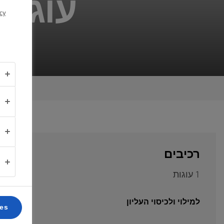
עוגת 
cy
אודותינו
יצירת
קשר
Israel
(עברית)
רכיבים
1 עוגות
למילוי ולכיסוי העליון
ces