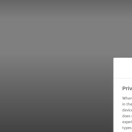
Pri
When 
in th
devic
does 
exper
types