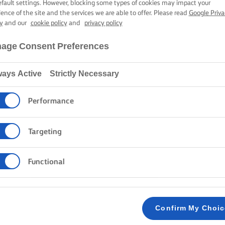
גבינה עם דובד
efault settings. However, blocking some types of cookies may impact your
ience of the site and the services we are able to offer. Please read
Google Priva
y
and our
cookie policy
and
privacy policy
age Consent Preferences
1 שעה זמן ההכנה
6 שעות זמן בישול
Strictly Necessary
ways Active
Lurpak®
מתכונים
עוגת גבינה עם דובדבנים
Performance
Targeting
שיטה
Functional
הוציאו את הגלעינים מקילוגרם 1 של דובדבנים טריים ושטופים.
1
Confirm My Choi
רסקו את העוגיות לפירורים. המיסו חמאה וערב
2