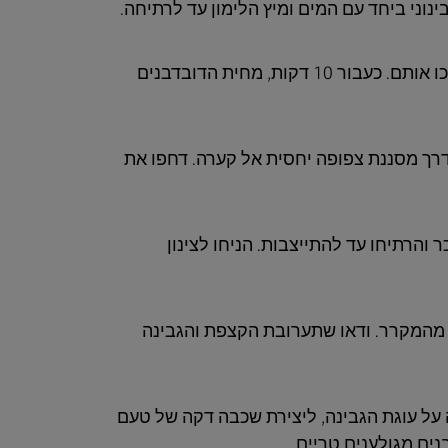
וני ביחד עם המים ומיץ הלימון עד לרתיחה.
לאחר כ-5 דקות עם התרככות הדובדבנים, מעכו אותם. כעבור 10 דקות, מחית הדובדבנים
רך מסננת צפופה יחסית אל קערה. דחפו את
 והרתיחו עד להתייצבות. הניחו לצינון
 מהמקרר. ודאו שתערובת הקצפת והגבינה
 על עוגת הגבינה, ליצירת שכבה דקה של טעם
נים מגולענים טריים.