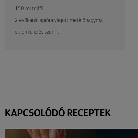
150 ml tejföl
2 evőkanál apróra vágott metélőhagyma
citromlé ízlés szerint
KAPCSOLÓDÓ RECEPTEK