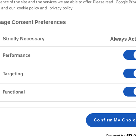
ÁVAL ÉS SPEN
ience of the site and the services we are able to offer. Please read
Google Priv
y
and our
cookie policy
and
privacy policy
age Consent Preferences
50 perc sütési-főzési idő
Strictly Necessary
Always Act
Kezdőlap
Receptek
TAGLIATELLE TÉSZTA GOMBÁVAL ÉS SPENÓTTAL
Performance
Targeting
Functional
MÓDSZER
A morzsához egy serpenyőben felolvasztjuk a 
1
színűre sütjük. Kivesszük a serpenyőből, átke
Confirm My Choi
TIPP