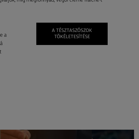
gvárjuk, míg megfonnyad, végül créme fraîche-t
A TÉSZTASZÓSZOK
e a
TÖKÉLETESÍTÉSE
zá
t