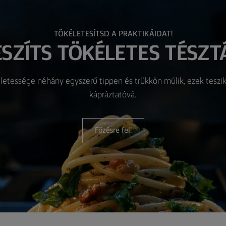
TÖKÉLETESÍTSD A PRAKTIKÁIDAT!
ÉSZÍTS TÖKÉLETES TÉSZTÁ
életessége néhány egyszerű tippen és trükkön múlik, ezek teszik
kápráztatóvá.
Főzésre fel!