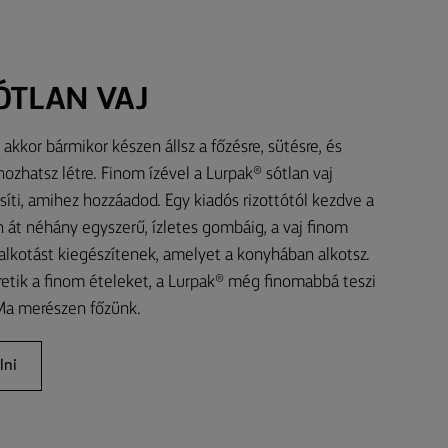
ÓTLAN VAJ
akkor bármikor készen állsz a főzésre, sütésre, és
ozhatsz létre. Finom ízével a Lurpak® sótlan vaj
síti, amihez hozzáadod. Egy kiadós rizottótól kezdve a
át néhány egyszerű, ízletes gombáig, a vaj finom
alkotást kiegészítenek, amelyet a konyhában alkotsz.
retik a finom ételeket, a Lurpak® még finomabbá teszi
 Ma merészen főzünk.
lni