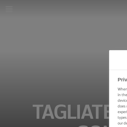
LURPAK®
KEZDŐLAP
RECEPTEK
FŐZÉSI
PRAKTIKÁK,
TIPPEK ÉS
TRÜKKÖK
Pri
When 
SÜTÉSI
in th
PRAKTIKÁK,
devic
TIPPEK ÉS
TAGLIATE
TRÜKKÖK
does 
exper
types
KENÉSI
our d
TECHNIKÁK,