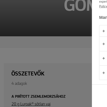
GOMB
exper
TIPPEK ÉS
TRÜKKÖK
Polic
Man
ALKALOM
TERMÉKEK
RÓLUNK
KAPCSOLAT
ÖSSZETEVŐK
Magyarország
4 adagok
A PIRÍTOTT ZSEMLEMORZSÁHOZ
20 g Lurpak® sótlan vaj