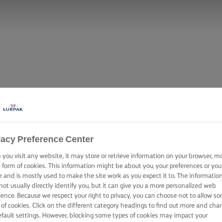
vacy Preference Center
you visit any website, it may store or retrieve information on your browser, m
e form of cookies. This information might be about you, your preferences or you
e and is mostly used to make the site work as you expect it to. The informatio
LLE TÉSZTA VA
not usually directly identify you, but it can give you a more personalized web
ience. Because we respect your right to privacy, you can choose not to allow s
 of cookies. Click on the different category headings to find out more and cha
efault settings. However, blocking some types of cookies may impact your