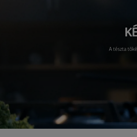
K
A tészta tök