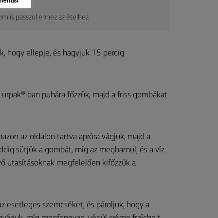
m is passzol ehhez az ételhez.
k, hogy ellepje, és hagyjuk 15 percig
Lurpak®-ban puhára főzzük, majd a friss gombákat
azon az oldalon tartva apróra vágjuk, majd a
dig sütjük a gombát, míg az megbarnul, és a víz
vő utasításoknak megfelelően kifőzzük a
z esetleges szemcséket, és pároljuk, hogy a