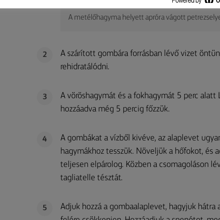
A metélőhagyma helyett apróra vágott petrezselye
A szárított gombára forrásban lévő vizet öntün
2
rehidratálódni.
A vöröshagymát és a fokhagymát 5 perc alatt 
3
hozzáadva még 5 percig főzzük.
A gombákat a vízből kivéve, az alaplevet ugyan
4
hagymákhoz tesszük. Növeljük a hőfokot, és ad
teljesen elpárolog. Közben a csomagoláson lé
tagliatelle tésztát.
Adjuk hozzá a gombaalaplevet, hagyjuk hátra a
5