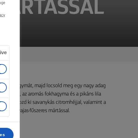
 MÁRTÁSSAL
nge
acy
ive
l a metélőhagymát, majd locsold meg egy nagy adag
ós fűszerek, az aromás fokhagyma és a pikáns lila
yensúlyozd ki savanykás citromhéjjal, valamint a
a steak vajas-fűszeres mártással.
ces