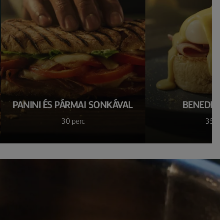
PANINI ÉS PÁRMAI SONKÁVAL
BENEDIC
30 perc
35 p