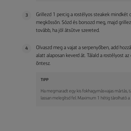
Grillezd 1 percig a rostélyos steakek mindké
3
megkössön. Sózd és borsozd meg, majd grillezd
tovább, ha jól átsütve szereted.
Olvaszd meg a vajat a serpenyőben, add hozzá
4
alatt alaposan keverd át. Tálald a rostélyost az
öntesz.
TIPP
Ha megmaradt egy kis fokhagymás-vajas mártás, tár
lassan melegítsd fel. Maximum 1 hétig tárolható 