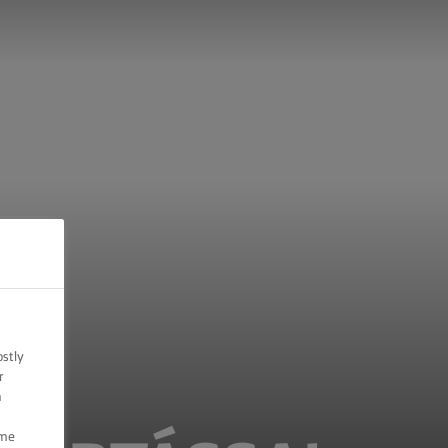
ostly
r
n
ome