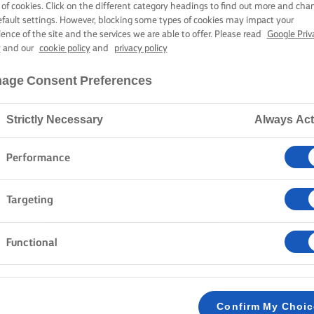
AS-FŰSZERES
 of cookies. Click on the different category headings to find out more and cha
efault settings. However, blocking some types of cookies may impact your
ience of the site and the services we are able to offer. Please read
Google Priv
y
and our
cookie policy
and
privacy policy
35 perc sütési-főzési idő
age Consent Preferences
Strictly Necessary
Always Act
Kezdőlap
Receptek
Steak fűszeres mártással
Performance
Dobj fel egy sistergő, grillezett steaket, aprítsd fe
Targeting
Lurpak® vajjal! Csillogtasd meg az olvasztott vaj, a s
hagyma keverékét. Kísérje mindezt az omlós steak. Eg
Functional
rózsaszín és fekete bors zamatával. Ez nem más, mint 
MÓDSZER
Confirm My Choi