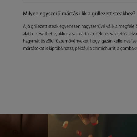
Milyen egyszerű mártás illik a grillezett steakhez?
A jó grillezett steak egyenesen nagyszerűvé válik a megfelelő
alatt elkészíthetsz, akkor a vajmártás tökéletes választás. Ol
hagymát és zöld fűszernövényeket, hogy igazán kellemes íze 
mártásokat is kipróbálhatsz, például a chimichurrit, a gomb