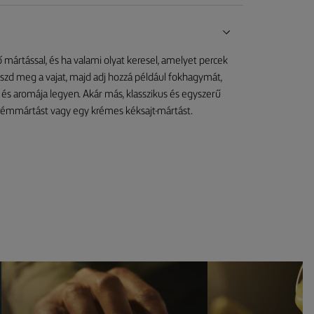
 mártással, és ha valami olyat keresel, amelyet percek
vaszd meg a vajat, majd adj hozzá például fokhagymát,
és aromája legyen. Akár más, klasszikus és egyszerű
akrémmártást vagy egy krémes kéksajt-mártást.