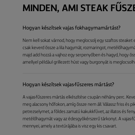
MINDEN, AMI STEAK FŰS
Hogyan készítsek vajas fokhagymamártást?
Nem kell sokat várnod, hogy meglocsolj egy szaftos steaket 
csak keverd össze a lila hagymát, rozmaringot, metélőhagymát,
majd add hozzá a vajhoz egy serpenyőben és hagyd, hogy össze
amellyel például grillezett húst vagy burgonyát is meglocsolh
Hogyan készítsek vajas-fűszeres mártást?
A vajas-fűszeres mártás elkészítése csupán néhány perc. Kever
meg alacsony hőfokon, amíg össze nem áll. Válassz friss és pi
petrezselymet, a földes zamatú kakukkfüvet, az illatos és f
metélőhagymát vagy az édesgyökérszerű tárkonyt. A vajas-f
mennyei, amely a textúrájába is visz egy kis csavart.