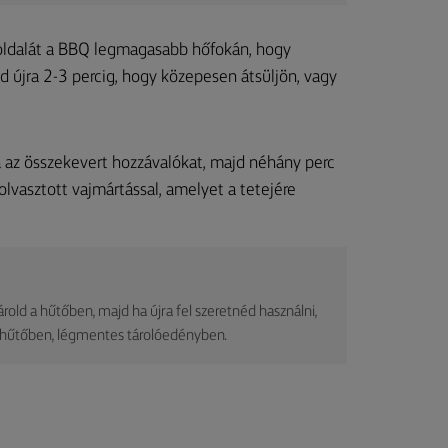
t oldalát a BBQ legmagasabb hőfokán, hogy
 újra 2-3 percig, hogy közepesen átsüljön, vagy
 az összekevert hozzávalókat, majd néhány perc
 olvasztott vajmártással, amelyet a tetejére
old a hűtőben, majd ha újra fel szeretnéd használni,
a hűtőben, légmentes tárolóedényben.