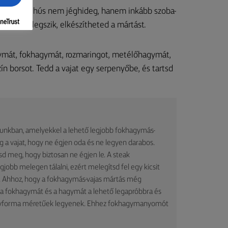
előtt, így a hús nem jéghideg, hanem inkább szoba-
míg felmelegszik, elkészítheted a mártást.
gymát, fokhagymát, rozmaringot, metélőhagymát,
zín borsot. Tedd a vajat egy serpenyőbe, és tartsd
lyunkban, amelyekkel a lehető legjobb fokhagymás-
g a vajat, hogy ne égjen oda és ne legyen darabos.
d meg, hogy biztosan ne égjen le. A steak
gjobb melegen tálalni, ezért melegítsd fel egy kicsit
. Ahhoz, hogy a fokhagymás-vajas mártás még
 a fokhagymát és a hagymát a lehető legapróbbra és
 egyforma méretűek legyenek. Ehhez fokhagymanyomót