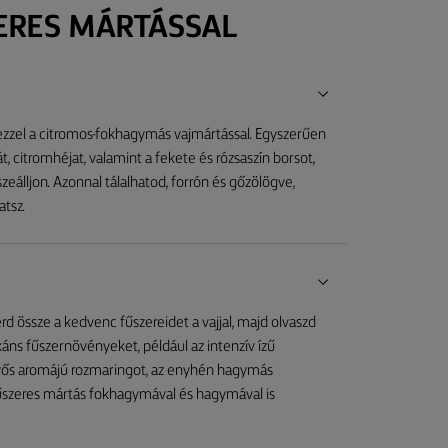
ZERES MÁRTÁSSAL
ezzel a citromos-fokhagymás vajmártással. Egyszerűen
 citromhéjat, valamint a fekete és rózsaszín borsot,
álljon. Azonnal tálalhatod, forrón és gőzölögve,
atsz.
d össze a kedvenc fűszereidet a vajjal, majd olvaszd
káns fűszernövényeket, például az intenzív ízű
enyős aromájú rozmaringot, az enyhén hagymás
űszeres mártás fokhagymával és hagymával is