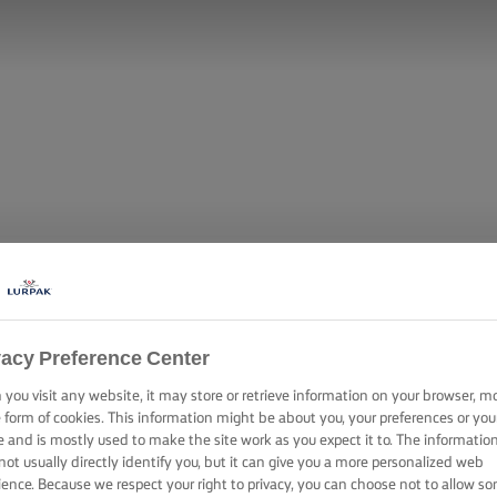
vacy Preference Center
you visit any website, it may store or retrieve information on your browser, m
e form of cookies. This information might be about you, your preferences or you
e and is mostly used to make the site work as you expect it to. The informatio
not usually directly identify you, but it can give you a more personalized web
ience. Because we respect your right to privacy, you can choose not to allow s