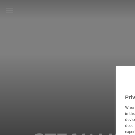
LURPAK®
KEZDŐLAP
RECEPTEK
FŐZÉSI
PRAKTIKÁK,
TIPPEK ÉS
TRÜKKÖK
Pri
SÜTÉSI
PRAKTIKÁK,
TIPPEK ÉS
When 
TRÜKKÖK
in th
devic
does 
KENÉSI
exper
TECHNIKÁK,