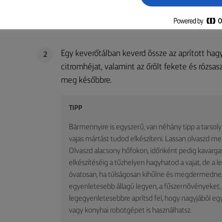
Vedd ki a húst a hűtőből egy órával grillezés 
1
hőmérsékletű lesz. Gyújtsd be a grillsütőt – a
Egy keverőtálban keverd össze az aprított ha
2
citromhéjat, valamint az őrölt fekete és rózsas
meg későbbre.
TIPP
Bármennyire is egyszerű, van néhány tipp a tarso
vajas mártást tudod elkészíteni. Lassan olvaszd me
Olvaszd alacsony hőfokon, időnként pedig kavargas
elkészítéséig a tűzhelyen hagyhatod a vajat, de a le
óvatosan, ha túlságosan kihűlne és megdermedne
egyenletesebb állagú legyen, a fűszernövényeket,
legegyenletesebbre aprítsd fel, hogy nagyjából
vagy konyhai robotgépet is használhatsz.