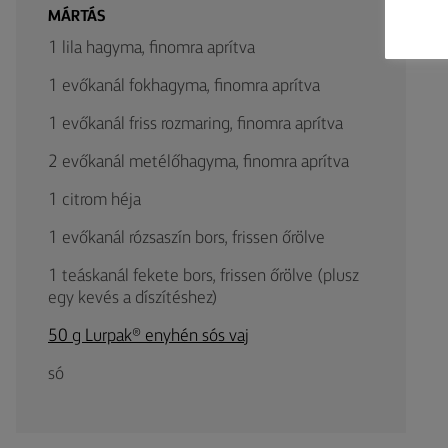
MÁRTÁS
1 lila hagyma, finomra aprítva
1 evőkanál fokhagyma, finomra aprítva
1 evőkanál friss rozmaring, finomra aprítva
2 evőkanál metélőhagyma, finomra aprítva
1 citrom héja
1 evőkanál rózsaszín bors, frissen őrölve
1 teáskanál fekete bors, frissen őrölve (plusz
egy kevés a díszítéshez)
50 g Lurpak® enyhén sós vaj
só