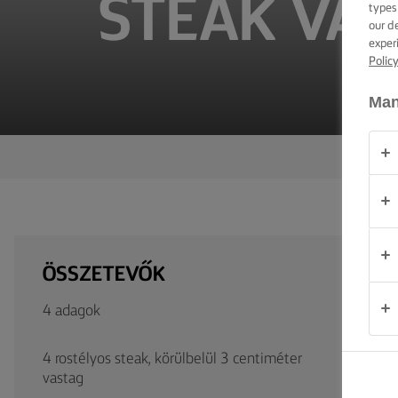
STEAK VAJ
TIPPEK ÉS
types
TRÜKKÖK
our d
exper
Polic
ALKALOM
Man
TERMÉKEK
RÓLUNK
KAPCSOLAT
ÖSSZETEVŐK
Magyarország
4 adagok
4 rostélyos steak, körülbelül 3 centiméter
vastag