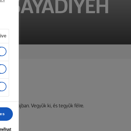
- SAYADIYEH
acy
ive
őkanál vajban. Vegyük ki, és tegyük félre.
ces