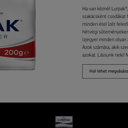
Ha van kéznél Lurpak®, 
szakácsként csodákat h
minden étel ízét felerő
hétvégi süteményeken 
ízjegyei minden olyan 
Azok számára, akik sze
azokat. Lássunk neki!
Hol lehet megvásáro