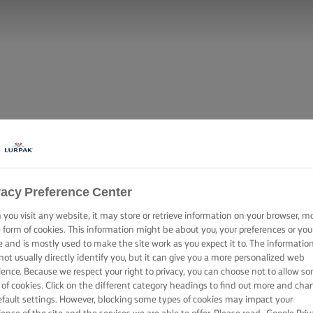
vacy Preference Center
you visit any website, it may store or retrieve information on your browser, m
e form of cookies. This information might be about you, your preferences or you
e and is mostly used to make the site work as you expect it to. The informatio
not usually directly identify you, but it can give you a more personalized web
ience. Because we respect your right to privacy, you can choose not to allow s
 of cookies. Click on the different category headings to find out more and cha
efault settings. However, blocking some types of cookies may impact your