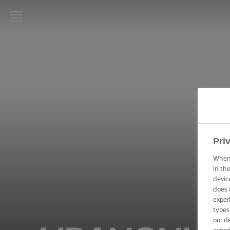
LURPAK®
KEZDŐLAP
RECEPTEK
FŐZÉSI
PRAKTIKÁK,
TIPPEK ÉS
TRÜKKÖK
Pri
When 
SÜTÉSI
in th
PRAKTIKÁK,
devic
TIPPEK ÉS
does 
TRÜKKÖK
exper
types
KENÉSI
our d
TECHNIKÁK,