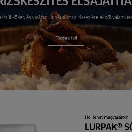
RIZSKÉSZÍTÉS ELSAJÁTÍT
el trükköket, és varázsolj a hétköznapi rizses ételekből valami ren
Főzésre fel!
Hol lehet megvásárolni
LURPAK® S