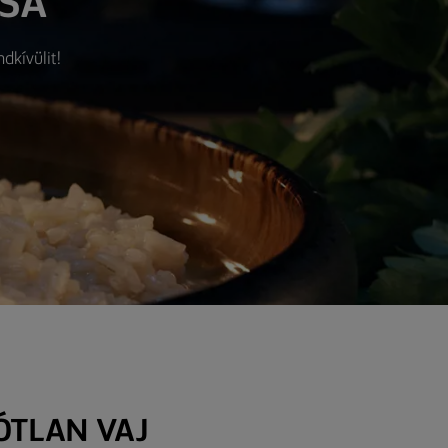
ÁSA
dkívülit!
ÓTLAN VAJ