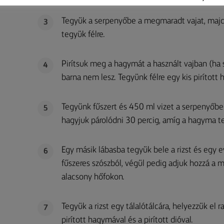
Tegyük a serpenyőbe a megmaradt vajat, majd
3
tegyük félre.
Pirítsuk meg a hagymát a használt vajban (ha
4
barna nem lesz. Tegyünk félre egy kis pirított
Tegyünk fűszert és 450 ml vizet a serpenyőb
5
hagyjuk párolódni 30 percig, amíg a hagyma 
Egy másik lábasba tegyük bele a rizst és egy e
6
fűszeres szószból, végül pedig adjuk hozzá a 
alacsony hőfokon.
Tegyük a rizst egy tálalótálcára, helyezzük el ra
7
pirított hagymával és a pirított dióval.