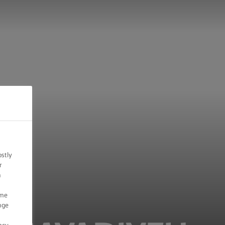
ostly
r
n
ome
nge