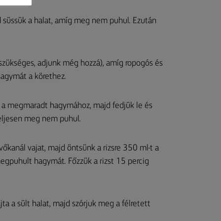
 süssük a halat, amíg meg nem puhul. Ezután
 szükséges, adjunk még hozzá), amíg ropogós és
 hagymát a körethez.
e a megmaradt hagymához, majd fedjük le és
teljesen meg nem puhul.
vőkanál vajat, majd öntsünk a rizsre 350 ml-t a
megpuhult hagymát. Főzzük a rizst 15 percig
jta a sült halat, majd szórjuk meg a félretett