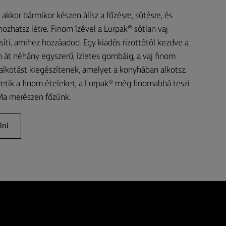
akkor bármikor készen állsz a főzésre, sütésre, és
ozhatsz létre. Finom ízével a Lurpak® sótlan vaj
síti, amihez hozzáadod. Egy kiadós rizottótól kezdve a
át néhány egyszerű, ízletes gombáig, a vaj finom
alkotást kiegészítenek, amelyet a konyhában alkotsz.
retik a finom ételeket, a Lurpak® még finomabbá teszi
 Ma merészen főzünk.
lni