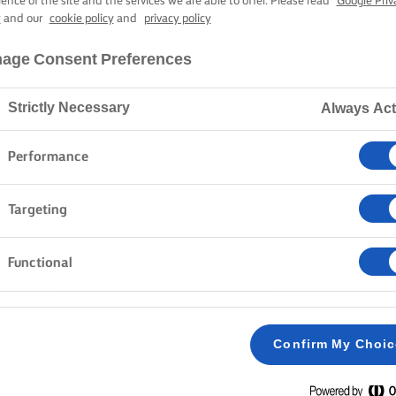
ALAS RIZOTTÓ 
ience of the site and the services we are able to offer. Please read
Google Priv
y
and our
cookie policy
and
privacy policy
age Consent Preferences
1 óra sütési-főzési idő
Strictly Necessary
Always Act
Kezdőlap
Receptek
SAYADIYEH
Performance
Targeting
Functional
MÓDSZER
Egy serpenyőben pirítsuk barnára a diót egy ev
1
Confirm My Choi
Dörzsöljük be a halat sóval és borssal.
2