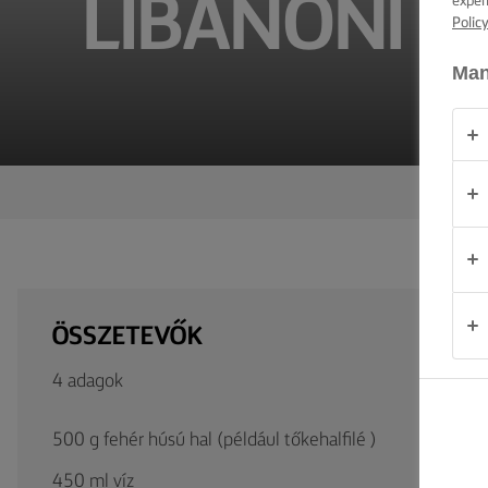
LIBANONI H
exper
TIPPEK ÉS
Polic
TRÜKKÖK
Man
ALKALOM
TERMÉKEK
RÓLUNK
KAPCSOLAT
ÖSSZETEVŐK
Magyarország
4 adagok
500 g fehér húsú hal (például tőkehalfilé )
450 ml víz