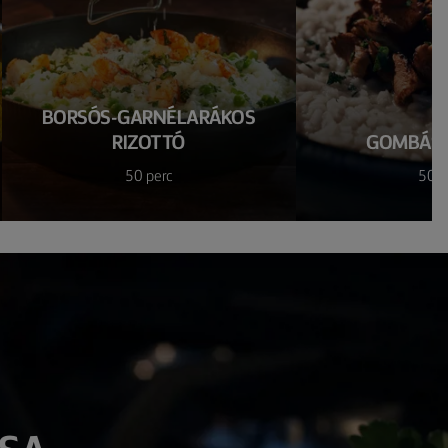
BORSÓS-GARNÉLARÁKOS
RIZOTTÓ
GOMBÁS 
50 perc
50 p