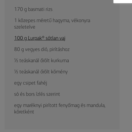
170 g basmati rizs
1 közepes méretű hagyma, vékonyra
szeletelve
100 g Lurpak® sótlan vaj
80 g vegyes dió, pirításhoz
½ teáskanál őrölt kurkuma
½ teáskanál őrölt kömény
egy csipet fahéj
só és bors ízlés szerint
egy maréknyi pirított fenyőmag és mandula,
köretként