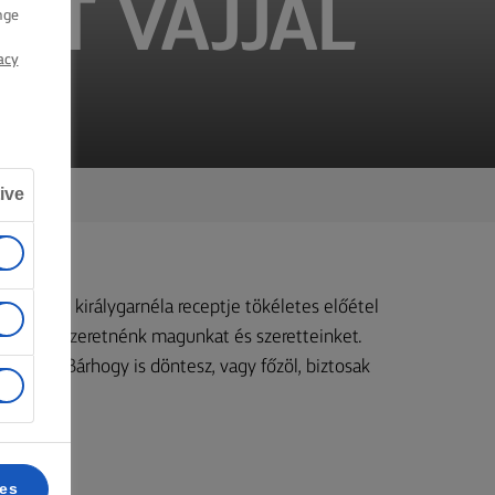
TT VAJJAL
nge
acy
ive
ett vajas királygarnéla receptje tökéletes előétel
yeztetni szeretnénk magunkat és szeretteinket.
sünkhöz. Bárhogy is döntesz, vagy főzöl, biztosak
ces