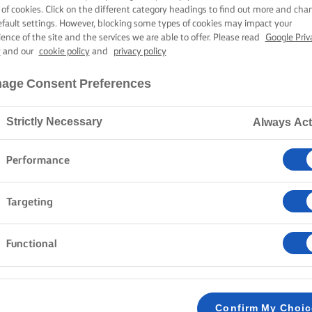
AL FŰSZEREZE
 of cookies. Click on the different category headings to find out more and cha
efault settings. However, blocking some types of cookies may impact your
ience of the site and the services we are able to offer. Please read
Google Priv
y
and our
cookie policy
and
privacy policy
15 perc sütési-főzési idő
age Consent Preferences
Strictly Necessary
Always Act
Kezdőlap
Receptek
SÁFRÁNYOS GARNÉLARÁK ÉDESKÖMÉNNYEL
Performance
Könnyen elkészíthető és abszolút finom. Ez a fűszerez
Targeting
vagy köret, ha jó benyomást akarunk tenni, vagy kén
Kövessük híven a receptet, vagy igazítsuk a saját ízlé
Functional
vagyunk benne, hogy kitűnő, ízletes étel lesz belőle.
MÓDSZER
Confirm My Choi