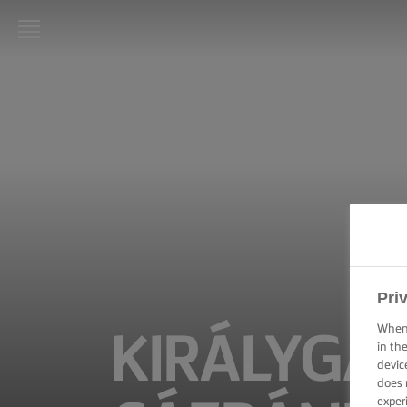
LURPAK®
KEZDŐLAP
RECEPTEK
FŐZÉSI
PRAKTIKÁK,
TIPPEK ÉS
TRÜKKÖK
SÜTÉSI
Pri
PRAKTIKÁK,
TIPPEK ÉS
When 
KIRÁLYGA
TRÜKKÖK
in th
devic
does 
KENÉSI
TECHNIKÁK,
exper