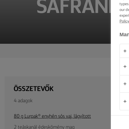
SÁFRÁNNY
TIPPEK ÉS
types
TRÜKKÖK
our d
exper
Polic
ALKALOM
Man
TERMÉKEK
RÓLUNK
KAPCSOLAT
ÖSSZETEVŐK
Magyarország
4 adagok
80 g Lurpak® enyhén sós vaj, lágyított
2 teáskanál édeskömény mag