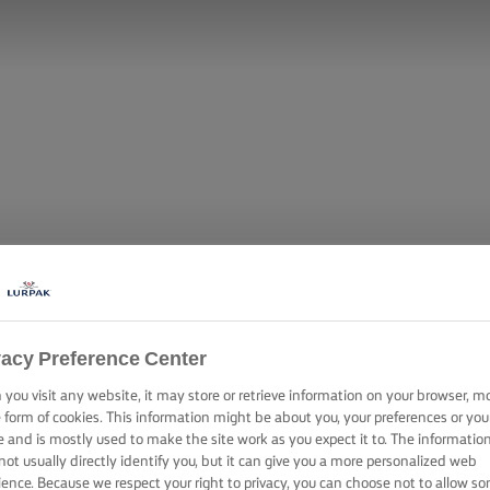
vacy Preference Center
you visit any website, it may store or retrieve information on your browser, m
RNÉLA ÉDESKÖ
e form of cookies. This information might be about you, your preferences or you
e and is mostly used to make the site work as you expect it to. The informatio
not usually directly identify you, but it can give you a more personalized web
ience. Because we respect your right to privacy, you can choose not to allow s