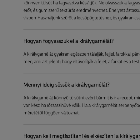
könnyen túlsül, ha fagyasztva készítjük. Ne olvasszuk a fagya
erős, és gumiszerű textúrát eredményezhet. Ehelyett áztassuk 
vízben. Használjunk szűrőt a lecsöpögtetéshez, és gyakran cse
Hogyan fogyasszuk el a királygarnélát?
A királygarnélát gyakran egészben tálalják, fejjel, farokkal, pá
meg, ami azt jelenti, hogy eltávolítják a fejet, a farkat és a test
Mennyi ideig süssük a királygarnélát?
A királygarnélát könnyű túlsütni, ezért bármit is ír a recept, 
van kész, ha rózsaszínűvé válik. Ha a királygarnélát serpenyőbe
méretétől függően változhat.
Hogyan kell megtisztítani és elkészíteni a királyga