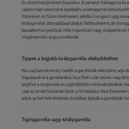
és citrommal jól ismert klasszikus. A zamatos fokhagyma és a f
valami mást szeretnénk kipróbálni, a fokhagymát helyettesí
fűszereket és fűszernövényeket, például curryport vagy kori
királygarnélát zöld salátával tálaljuk főétkezésként, de önma
bazsalikomos pestóval, chilis majonézzel vagy vinaigrette-tel (
megérdemelt rangra emelkedik.
Tippek a legjobb királygarnéla elkészítéséhez
Ha a vaj barnulni kezd, mielőtt a garnélarák elkészülne, adjun
fogyasszuk el a garnélarákot, ha a főzés után szürke vagy áttet
segíthet a zsugorodás és a göndörödés minimalizálásában. Ha
csak az izmok húzódnak össze a hő hatására. Ha a fűszereket
adjuk, az ízek felerősödnek, és jobban átjárják a garnélarák hú
Tigrisgarnéla vagy királygarnéla