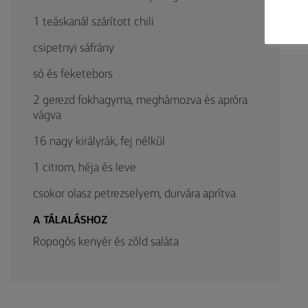
1 teáskanál szárított chili
csipetnyi sáfrány
só és feketebors
2 gerezd fokhagyma, meghámozva és apróra
vágva
16 nagy királyrák, fej nélkül
1 citrom, héja és leve
csokor olasz petrezselyem, durvára aprítva
A TÁLALÁSHOZ
Ropogós kenyér és zöld saláta