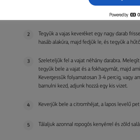
Egy kis tálban keverjük össze a lágyított Lurp
1
Fűszerezzük sóval és frissen őrölt feketeborssa
Tegyük a vajas keveréket egy nagy darab frisse
2
hasáb alakúra, majd fedjük le, és tegyük a hűt
Szeleteljük fel a vajat néhány darabra. Melegí
3
tegyük bele a vajat és a fokhagymát, majd amik
Kevergessük folyamatosan 3-4 percig, vagy amí
barnulni kezd, adjunk hozzá egy kis vizet.
Keverjük bele a citromhéjat, a lapos levelű pe
4
Tálaljuk azonnal ropogós kenyérrel és zöld salá
5