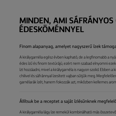
MINDEN, AMI SÁFRÁNYOS
ÉDESKÖMÉNNYEL
Finom alapanyag, amelyet nagyszerű ízek támog
A királygarnéla egész évben kapható, de a legfinomabb a nyár
édes ízű és finom textúrájú, ezért nem szabad elnyomni eze
ízt hozzáadni, mivel a királygarnéla is nagyon szolid. Ebben
chilivel és sáfránnyal ízesített vajban sütjük meg. Megfelel
garnélarák ízét, hanem fokozzák azt, miközben kellemes arom
Állítsuk be a receptet a saját ízlésünknek megfele
A királygarnéla lágy íze remekül kombinálható más összetevő