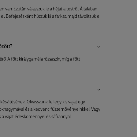
 van. Ezután válasszuk le a héjat a testről. Általában
l. Befejezésként húzzuk ki a farkat, majd távolítsuk el
özött?
érő. A főtt királygarnéla rózsaszín, míg a főtt
észítésének. Olvasszunk fel egy kis vajat egy
 fokhagymával és a kedvenc fűszernövényeinkkel. Vagy
ük a vajat édesköménnyel és sáfránnyal.