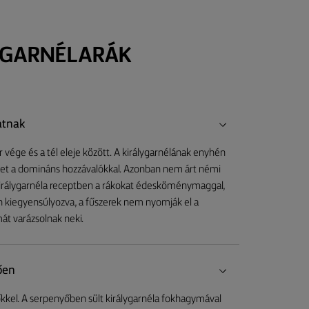
 GARNÉLARÁK
atnak
 vége és a tél eleje között. A királygarnélának enyhén
ket a domináns hozzávalókkal. Azonban nem árt némi
 a királygarnéla receptben a rákokat édesköménymaggal,
ően kiegyensúlyozva, a fűszerek nem nyomják el a
át varázsolnak neki.
lően
kkel. A serpenyőben sült királygarnéla fokhagymával