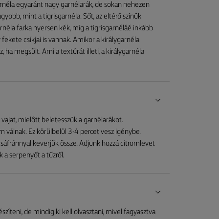
garnéla egyaránt nagy garnélarák, de sokan nehezen
yobb, mint a tigrisgarnéla. Sőt, az eltérő színük
rnéla farka nyersen kék, míg a tigrisgarnéláé inkább
 fekete csíkjai is vannak. Amikor a királygarnéla
z, ha megsült. Ami a textúrát illeti, a királygarnéla
vajat, mielőtt beletesszük a garnélarákot.
 válnak. Ez körülbelül 3-4 percet vesz igénybe.
s sáfránnyal keverjük össze. Adjunk hozzá citromlevet
 a serpenyőt a tűzről.
íteni, de mindig ki kell olvasztani, mivel fagyasztva