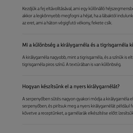
Kezdjük a fej eltávolításával, ami egy különálló héjszegmensben
akkor a legkönnyebb megfogni a héjat, ha a lábaktól indulunk e
az eret, ami a háton végigfutó vékony, fekete csík.
Mi a különbség a királygarnéla és a tigrisgarnéla k
A királygarnéla nagyobb, mint a tigrisgarnéla, és a színük is elt
tigrisgarnéla piros színű. A textúrában is van különbség.
Hogyan készítsünk el a nyers királygarnélát?
A serpenyőben sütés nagyon gyakori módja a királygarnéla elk
serpenyőben, és pirítsuk meg a nyers királygarnélát például
követve a receptünket, a garnélarák elkészítése előtt ízesíts