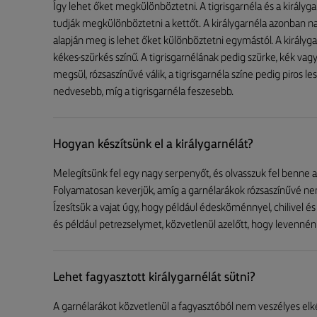
Így lehet őket megkülönböztetni. A tigrisgarnéla és a király
tudják megkülönböztetni a kettőt. A királygarnéla azonban nag
alapján meg is lehet őket különböztetni egymástól. A királyga
kékes-szürkés színű. A tigrisgarnélának pedig szürke, kék vagy
megsül, rózsaszínűvé válik, a tigrisgarnéla színe pedig piros les
nedvesebb, míg a tigrisgarnéla feszesebb.
Hogyan készítsünk el a királygarnélát?
Melegítsünk fel egy nagy serpenyőt, és olvasszuk fel benne a 
Folyamatosan keverjük, amíg a garnélarákok rózsaszínűvé nem
Ízesítsük a vajat úgy, hogy például édesköménnyel, chilivel é
és például petrezselymet, közvetlenül azelőtt, hogy levennénk
Lehet fagyasztott királygarnélát sütni?
A garnélarákot közvetlenül a fagyasztóból nem veszélyes elkész