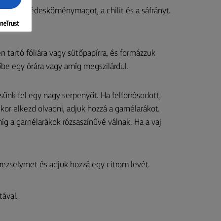
ak®-ot, az édesköménymagot, a chilit és a sáfrányt.
l.
n tartó fóliára vagy sütőpapírra, és formázzuk
őbe egy órára vagy amíg megszilárdul.
tsünk fel egy nagy serpenyőt. Ha felforrósodott,
or elkezd olvadni, adjuk hozzá a garnélarákot.
g a garnélarákok rózsaszínűvé válnak. Ha a vaj
trezselymet és adjuk hozzá egy citrom levét.
tával.