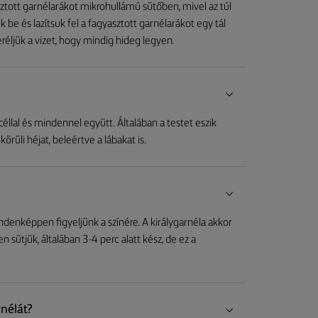
sztott garnélarákot mikrohullámú sütőben, mivel az túl
be és lazítsuk fel a fagyasztott garnélarákot egy tál
réljük a vizet, hogy mindig hideg legyen.
ncéllal és mindennel együtt. Általában a testet eszik
 körüli héjat, beleértve a lábakat is.
mindenképpen figyeljünk a színére. A királygarnéla akkor
n sütjük, általában 3-4 perc alatt kész, de ez a
rnélát?