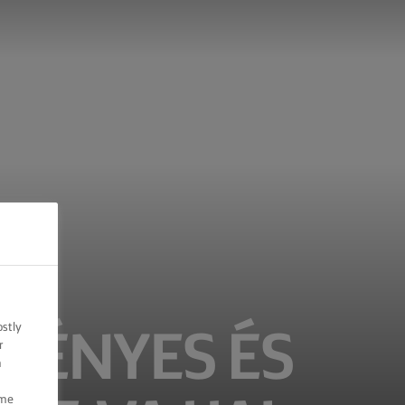
ostly
MÉNYES ÉS
r
n
ome