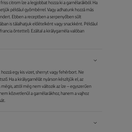
riss citrom íze a legjobbat hozza ki a garnélarákból. Ha
thetjük például gyömbérrel. Vagy adhatunk hozzá más
andert. Ebben a receptben a serpenyőben sült
gában is tálalhatjuk előételként vagy snackként. Például
francia öntettel). Ezáltal a királygarnéla valóban
k hozzá egy kis vizet, sherryt vagy fehérbort. Ne
sző. Ha a királygarnélát nyárson készítjük el, az
 mégis, attól még nem változik az íze – egyszerűen
 nem közvetlenül a garnélarákhoz, hanem a vajhoz
sát.