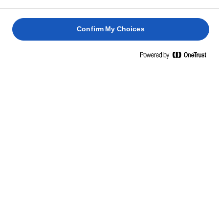
szószt.
Confirm My Choices
Keverjük össze a mustárt, a szóját és az ecetet.
9
Tegyük egy serpenyőbe a mogyoróhagymát a
10
fehérborral, majd főzzük alacsony hőfokon addig,
amíg a bor mennyisége körülbelül egy pár
evőkanálnyira csökken. Keverjük hozzá a tejszínt,
majd fokozatosan, kockánként adjuk hozzá a vajat.
Végül keverjük bele a szójás-mustáros keveréket.
TIPP
A fehérbort 125 ml vízzel és 1 teáskanál rizsecettel
helyettesíthetjük.