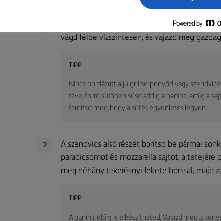
MÓDSZER
Melegíts elő közepes lángon egy közepes méret
1
vágd félbe vízszintesen, és vajazd meg gazdag
TIPP
Nincs bordázott aljú grillserpenyőd vagy szendvics
téve, forró sütőben süsd addig a paninit, amíg a sa
fordítsd meg, hogy a sütés egyenletes legyen.
A szendvics alsó részét borítsd be pármai son
2
paradicsomot és mozzarella sajtot, a tetejére 
meg néhány tekerésnyi fekete borssal, majd zá
TIPP
A paninit előre is elkészítheted. Vajazd meg a ken