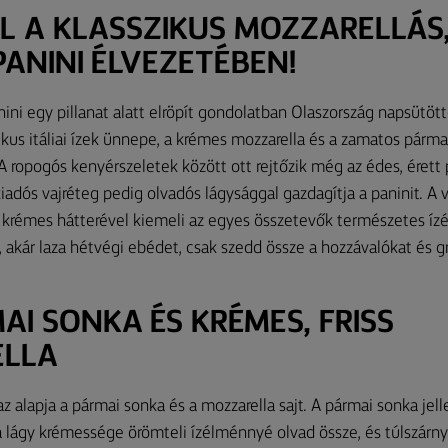
L A KLASSZIKUS MOZZARELLÁS
ANINI ÉLVEZETÉBEN!
nini egy pillanat alatt elröpít gondolatban Olaszország napsütött
kus itáliai ízek ünnepe, a krémes mozzarella és a zamatos párm
A ropogós kenyérszeletek között ott rejtőzik még az édes, érett
 kiadós vajréteg pedig olvadós lágysággal gazdagítja a paninit. A 
 krémes hátterével kiemeli az egyes összetevők természetes ízé
, akár laza hétvégi ebédet, csak szedd össze a hozzávalókat és 
AI SONKA ÉS KRÉMES, FRISS
LLA
z alapja a pármai sonka és a mozzarella sajt. A pármai sonka jel
la lágy krémessége örömteli ízélménnyé olvad össze, és túlszárnya