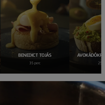
BENEDICT TOJÁS
AVOKÁDÓKRÉM
35 perc
25 p