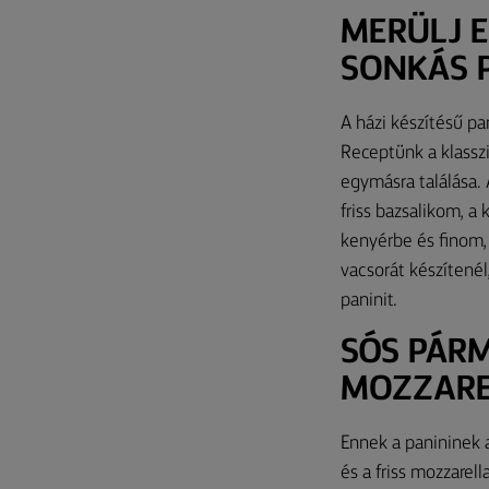
MERÜLJ E
SONKÁS P
A házi készítésű pa
Receptünk a klasszi
egymásra találása. 
friss bazsalikom, a
kenyérbe és finom,
vacsorát készítenél
paninit.
SÓS PÁRM
MOZZARE
Ennek a panininek a
és a friss mozzarel