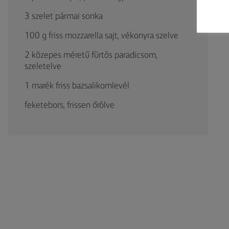
3 szelet pármai sonka
100 g friss mozzarella sajt, vékonyra szelve
2 közepes méretű fürtös paradicsom,
szeletelve
1 marék friss bazsalikomlevél
feketebors, frissen őrölve