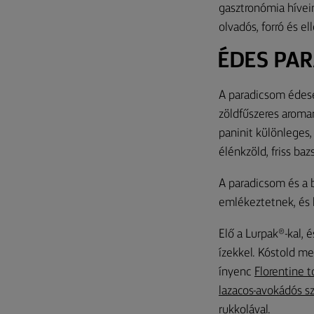
gasztronómia hívein
olvadós, forró és 
ÉDES PAR
A paradicsom édesen
zöldfűszeres aromar
paninit különleges,
élénkzöld, friss ba
A paradicsom és a b
emlékeztetnek, és k
Elő a Lurpak®-kal, 
ízekkel. Kóstold m
ínyenc
Florentine t
lazacos-avokádós s
rukkolával.