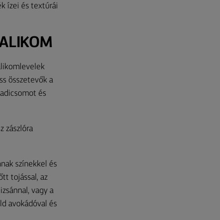
 ízei és textúrái
SALIKOM
alikomlevelek
iss összetevők a
aradicsomot és
z zászlóra
nnak színekkel és
tt tojással, az
lizsánnal, vagy a
zöld avokádóval és