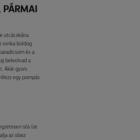
, PÁRMAI
e utcácskáira.
ai sonka boldog
 paradicsom és a
vaj beleolvad a
t. Akár gyors
grillezz egy pompás
legzetesen sós íze
lja az olasz