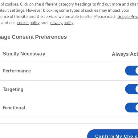
SONKÁVAL
 of cookies. Click on the different category headings to find out more and cha
efault settings. However, blocking some types of cookies may impact your
ience of the site and the services we are able to offer. Please read
Google Priv
y
and our
cookie policy
and
privacy policy
30 perc sütési-főzési idő
age Consent Preferences
Strictly Necessary
Always Act
Kezdőlap
Receptek
Panini és pármai sonkával
Performance
Fedezd fel Itália ízeit a mozzarellás és pármai sonkás 
Targeting
pármai sonka gazdag, sós ízével, no meg egy jó adag 
ebédhez vagy egy szuperfinom vacsorához, esetleg eg
Functional
paninit és rakd meg sajttal, sonkával, érett paradicso
ínyencfogás.
Confirm My Choi