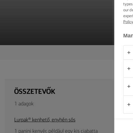
TIPPEK ÉS
types
TRÜKKÖK
our d
exper
Polic
ALKALOM
Man
TERMÉKEK
RÓLUNK
KAPCSOLAT
ÖSSZETEVŐK
Magyarország
1 adagok
Lurpak® kenhető, enyhén sós
1 panini kenyér, például egy kis ciabatta