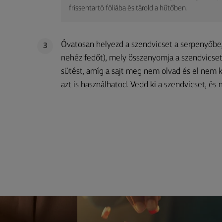
frissentartó fóliába és tárold a hűtőben.
Óvatosan helyezd a szendvicset a serpenyőbe, 
3
nehéz fedőt), mely összenyomja a szendvicset.
sütést, amíg a sajt meg nem olvad és el nem k
azt is használhatod. Vedd ki a szendvicset, és 