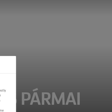
ostly
ÉS PÁRMAI
r
n
ome