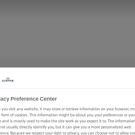
vacy Preference Center
you visit any website, it may store or retrieve information on your browser, m
OZZARELLÁVAL 
e form of cookies. This information might be about you, your preferences or you
e and is mostly used to make the site work as you expect it to. The informatio
not usually directly identify you, but it can give you a more personalized web
ience. Because we respect your right to privacy, you can choose not to allow s