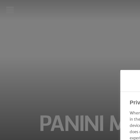
LURPAK®
KEZDŐLAP
RECEPTEK
FŐZÉSI
PRAKTIKÁK,
TIPPEK ÉS
TRÜKKÖK
SÜTÉSI
Pri
PRAKTIKÁK,
TIPPEK ÉS
When 
PANINI M
TRÜKKÖK
in th
devic
does 
KENÉSI
TECHNIKÁK,
exper