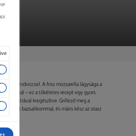
nge
acy
ive
panini szendviccsel. A friss mozzarella lágysága a
Lurpak®-kal – ez a tökéletes recept egy gyors
y-két extrával kiegészítve. Grillezd meg a
mmal, friss bazsalikommal, és máris kész az olasz
ces