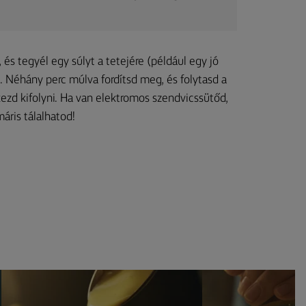
és tegyél egy súlyt a tetejére (például egy jó
 Néhány perc múlva fordítsd meg, és folytasd a
ezd kifolyni. Ha van elektromos szendvicssütőd,
máris tálalhatod!