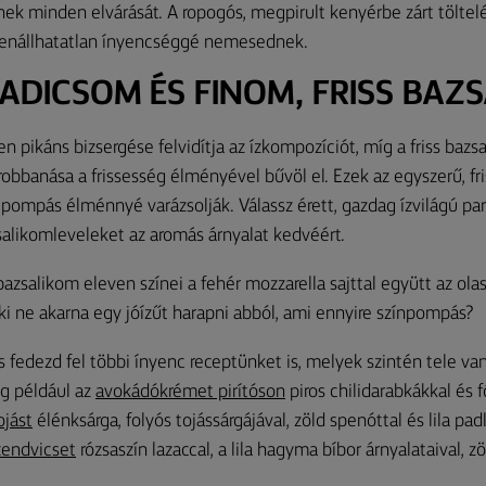
ek minden elvárását. A ropogós, megpirult kenyérbe zárt töltelék
ellenállhatatlan ínyencséggé nemesednek.
ADICSOM ÉS FINOM, FRISS BAZ
 pikáns bizsergése felvidítja az ízkompozíciót, míg a friss bazs
obbanása a frissesség élményével bűvöl el. Ezek az egyszerű, fr
 pompás élménnyé varázsolják. Válassz érett, gazdag ízvilágú p
zsalikomleveleket az aromás árnyalat kedvéért.
azsalikom eleven színei a fehér mozzarella sajttal együtt az olas
i ne akarna egy jóízűt harapni abból, ami ennyire színpompás?
és fedezd fel többi ínyenc receptünket is, melyek szintén tele va
eg például az
avokádókrémet pirítóson
piros chilidarabkákkal és fő
ojást
élénksárga, folyós tojássárgájával, zöld spenóttal és lila pad
zendvicset
rózsaszín lazaccal, a lila hagyma bíbor árnyalataival, 