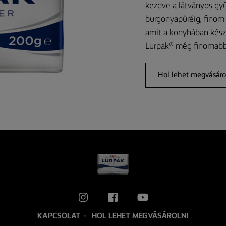
kezdve a látványos gyü
burgonyapüréig, finom
amit a konyhában készí
Lurpak® még finomabbá
Hol lehet megvásáro
KAPCSOLAT
HOL LEHET MEGVÁSÁROLNI