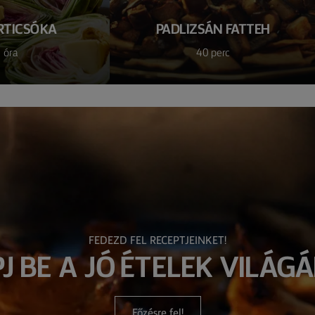
RTICSÓKA
PADLIZSÁN FATTEH
 óra
40 perc
FEDEZD FEL RECEPTJEINKET!
PJ BE A JÓ ÉTELEK VILÁGÁ
Főzésre fel!