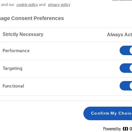
CÔTE DE BOEU
y
and our
cookie policy
and
privacy policy
age Consent Preferences
1 óra sütési-főzési idő
Strictly Necessary
Always Act
Performance
Kezdőlap
Receptek
CÔTE DE BOEUF
Targeting
Functional
MÓDSZER
A burgonyát és a paszternákot jól megsikáljuk,
1
Confirm My Choi
kakukkfűvel összeforgatjuk, és egy tűzálló tá
légkeveréses sütőben 150 °C-on, gázsütőben
puhul. Ha elkészült, keverjük össze durvára v