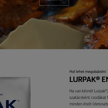
Hol lehet megvásárolni
LURPAK® E
Ha van kéznél Lurpak®, 
szakácsként csodákat h
minden ételt ízleteseb