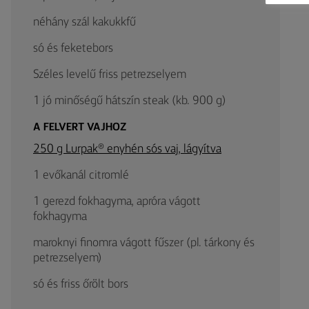
néhány szál kakukkfű
só és feketebors
Széles levelű friss petrezselyem
1 jó minőségű hátszín steak (kb. 900 g)
A FELVERT VAJHOZ
250 g Lurpak® enyhén sós vaj, lágyítva
1 evőkanál citromlé
1 gerezd fokhagyma, apróra vágott
fokhagyma
maroknyi finomra vágott fűszer (pl. tárkony és
petrezselyem)
só és friss őrölt bors