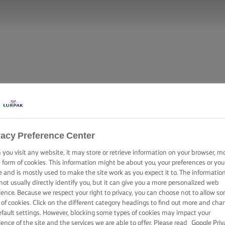
vacy Preference Center
you visit any website, it may store or retrieve information on your browser, m
e form of cookies. This information might be about you, your preferences or you
e and is mostly used to make the site work as you expect it to. The informatio
not usually directly identify you, but it can give you a more personalized web
ience. Because we respect your right to privacy, you can choose not to allow s
 of cookies. Click on the different category headings to find out more and cha
efault settings. However, blocking some types of cookies may impact your
ience of the site and the services we are able to offer. Please read
Google Priv