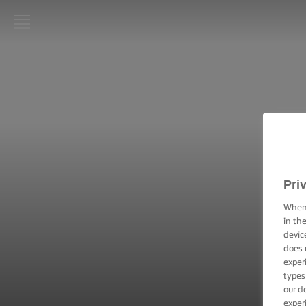
LURPAK®
KEZDŐLAP
RECEPTEK
FŐZÉSI
PRAKTIKÁK,
TIPPEK ÉS
Pri
TRÜKKÖK
When 
SÜTÉSI
in th
PRAKTIKÁK,
devic
TIPPEK ÉS
does 
TRÜKKÖK
exper
types
KENÉSI
our d
TECHNIKÁK,
exper