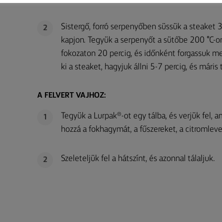
Sistergő, forró serpenyőben süssük a steaket 3
2
kapjon. Tegyük a serpenyőt a sütőbe 200 °C-o
fokozaton 20 percig, és időnként forgassuk me
ki a steaket, hagyjuk állni 5-7 percig, és máris 
A FELVERT VAJHOZ:
Tegyük a Lurpak®-ot egy tálba, és verjük fel,
1
hozzá a fokhagymát, a fűszereket, a citromlevet
Szeleteljük fel a hátszínt, és azonnal tálaljuk.
2