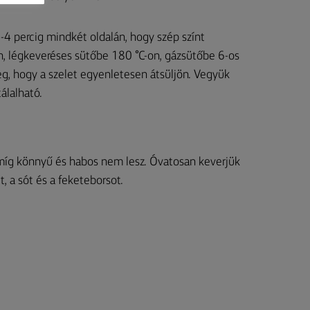
-4 percig mindkét oldalán, hogy szép színt
n, légkeveréses sütőbe 180 °C-on, gázsütőbe 6-os
g, hogy a szelet egyenletesen átsüljön. Vegyük
tálalható.
 amíg könnyű és habos nem lesz. Óvatosan keverjük
, a sót és a feketeborsot.