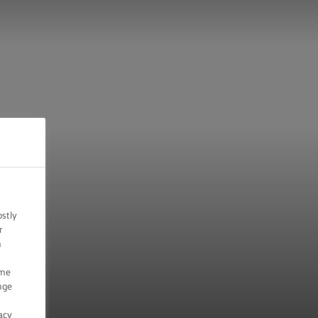
ostly
r
n
ome
nge
acy