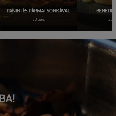
PANINI ÉS PÁRMAI SONKÁVAL
BENEDIC
30 perc
35 p
BA!