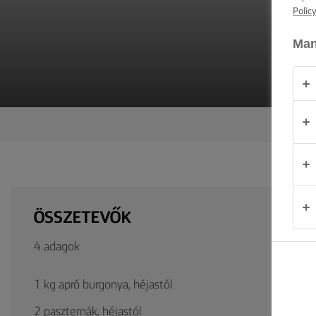
TIPPEK ÉS
Polic
TRÜKKÖK
Man
ALKALOM
TERMÉKEK
RÓLUNK
KAPCSOLAT
ÖSSZETEVŐK
Magyarország
4 adagok
1 kg apró burgonya, héjastól
2 paszternák, héjastól