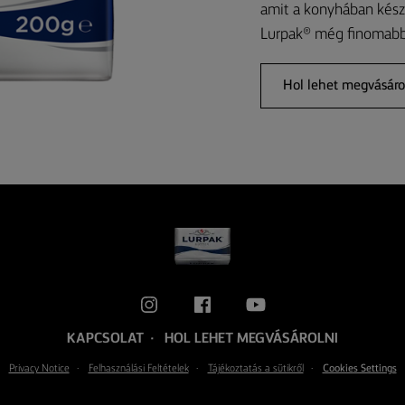
amit a konyhában készí
Lurpak® még finomabbá
Hol lehet megvásáro
KAPCSOLAT
HOL LEHET MEGVÁSÁROLNI
Privacy Notice
Felhasználási Feltételek
Tájékoztatás a sütikről
Cookies Settings