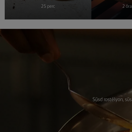
25 perc
2 óra
Süsd rostélyon, süs