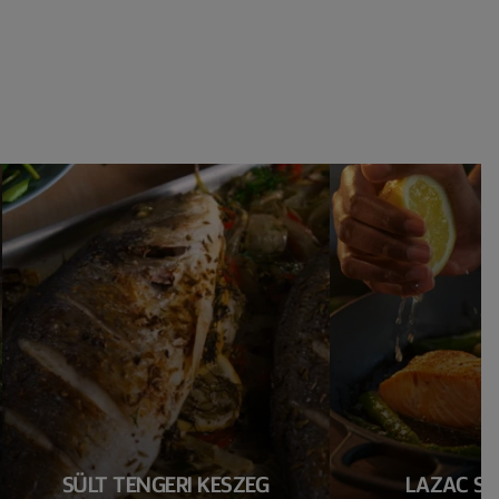
SÜLT TENGERI KESZEG
LAZAC SP