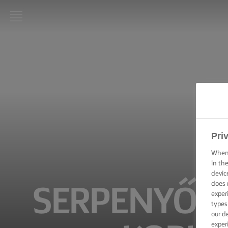
LURPAK®
KEZDŐLAP
RECEPTEK
FŐZÉSI
PRAKTIKÁK,
TIPPEK ÉS
Pri
TRÜKKÖK
When 
in th
SÜTÉSI
PRAKTIKÁK,
devic
TIPPEK ÉS
does 
SERPENYŐBE
TRÜKKÖK
exper
types
our d
KENÉSI
TECHNIKÁK,
exper