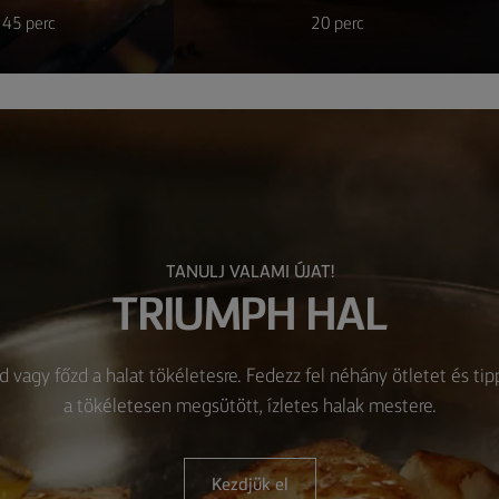
 45 perc
20 perc
TANULJ VALAMI ÚJAT!
TRIUMPH HAL
d vagy főzd a halat tökéletesre. Fedezz fel néhány ötletet és ti
a tökéletesen megsütött, ízletes halak mestere.
Kezdjük el