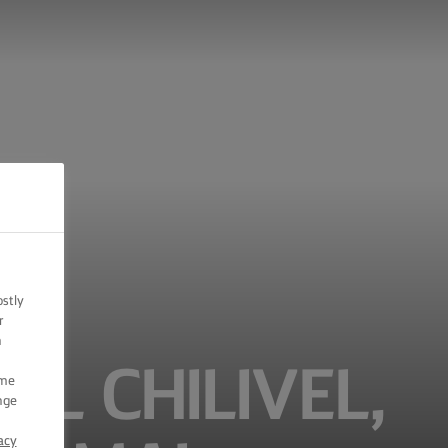
ostly
r
n
L CHILIVEL,
ome
nge
acy