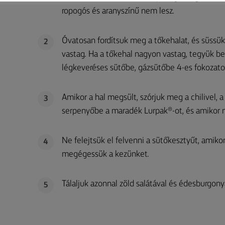
ropogós és aranyszínű nem lesz.
Óvatosan fordítsuk meg a tőkehalat, és süssük
2
vastag. Ha a tőkehal nagyon vastag, tegyük be
légkeveréses sütőbe, gázsütőbe 4-es fokozato
Amikor a hal megsült, szórjuk meg a chilivel, 
3
serpenyőbe a maradék Lurpak®-ot, és amikor me
Ne felejtsük el felvenni a sütőkesztyűt, amiko
4
megégessük a kezünket.
Tálaljuk azonnal zöld salátával és édesburgony
5