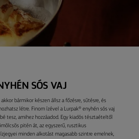
NYHÉN SÓS VAJ
akkor bármikor készen állsz a főzésre, sütésre, és
ozhatsz létre. Finom ízével a Lurpak® enyhén sós vaj
bé tesz, amihez hozzáadod. Egy kiadós tésztaételtől
mölcsös pitén át, az egyszerű, rusztikus
 ízjegyei minden alkotást magasabb szintre emelnek,