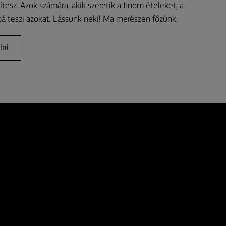
tesz. Azok számára, akik szeretik a finom ételeket, a
 teszi azokat. Lássunk neki! Ma merészen főzünk.
lni