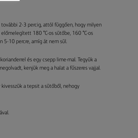
 további 2-3 percig, attól függően, hogy milyen
 előmelegített 180 °C-os sütőbe, 160 °C-os
n 5-10 percre, amíg át nem sül.
a korianderrel és egy csepp lime-mal. Tegyük a
golvadt, kenjük meg a halat a fűszeres vajjal.
r kivesszük a tepsit a sütőből, nehogy
ával.