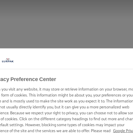
vacy Preference Center
you visit any website, it may store or retrieve information on your browser, m
e form of cookies. This information might be about you, your preferences or you
e and is mostly used to make the site work as you expect it to. The informatio
not usually directly identify you, but it can give you a more personalized web
N SÜLT TŐKEHA
ience. Because we respect your right to privacy, you can choose not to allow s
 of cookies. Click on the different category headings to find out more and cha
efault settings. However, blocking some types of cookies may impact your
ience of the site and the services we are able to offer. Please read
Google Priv