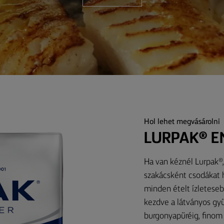
Hol lehet megvásárolni
LURPAK® E
Ha van kéznél Lurpak®, 
szakácsként csodákat h
minden ételt ízleteseb
kezdve a látványos gyü
burgonyapüréig, finom