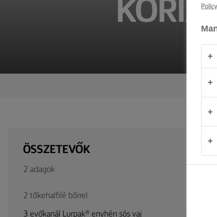
KORIA
TIPPEK ÉS
Polic
TRÜKKÖK
Man
ALKALOM
TERMÉKEK
RÓLUNK
KAPCSOLAT
ÖSSZETEVŐK
Magyarország
2 adagok
2 tőkehalfilé bőrrel
3 evőkanál Lurpak® enyhén sós vaj