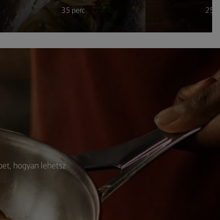
35 perc
25 p
ppet, hogyan lehetsz