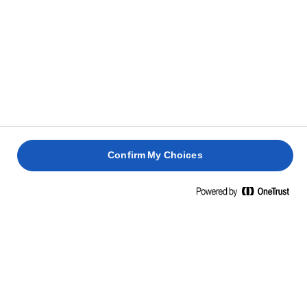
előre is elkészítheted, és papírtörlővel bélelt tányéron
tarthatod őket. Tálalás előtt úgy melegítsd fel, hogy
lyukacsos kanállal rövid időre visszateszed őket a vízbe.
Amíg a tojások főnek, egy serpenyőben vajon pirítsd
5
meg a spárgákat és ízesítsd őket sóval és borssal.
Amikor elkészültek, tedd a spárgákat a vajban
Confirm My Choices
6
pirított kenyérszeletekre. Tedd a tojásokat a
tetejére, szórd meg turbolyával, sóval és fekete
borssal. Tálald minél előbb.
MINDEN, AMI BUGGYANTOTT TOJÁS