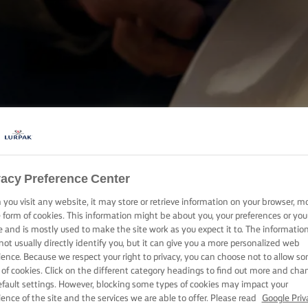
OPSKRIFTER MED LURPAK®
OPSKRIFTER
vacy Preference Center
you visit any website, it may store or retrieve information on your browser, m
e form of cookies. This information might be about you, your preferences or you
e and is mostly used to make the site work as you expect it to. The informatio
not usually directly identify you, but it can give you a more personalized web
ience. Because we respect your right to privacy, you can choose not to allow s
 of cookies. Click on the different category headings to find out more and cha
efault settings. However, blocking some types of cookies may impact your
ience of the site and the services we are able to offer. Please read
Google Priv