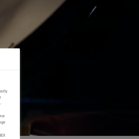
ostly
r
n
ome
nge
acy