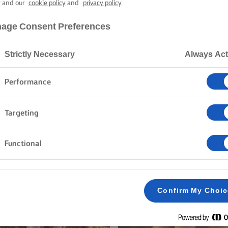
y
and our
cookie policy
and
privacy policy
Hjem
Opskrifter
age Consent Preferences
Strictly Necessary
Always Act
OPDAGELSE BLANDT VORES OPS
Performance
Targeting
Kager og bagning
Pasta
Ris
Grøntsager
Fi
Functional
Ryd alle
Sandwiches
Confirm My Choi