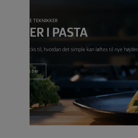
FINPUDS DINE TEKNIKKER
 MESTER I PASTA
e tips og tricks til, hvordan det simple kan løftes til nye højder
Start her