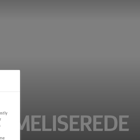
ostly
AMELISEREDE
r
n
ome