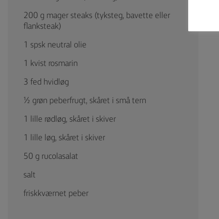
200 g mager steaks (tyksteg, bavette eller
flanksteak)
1 spsk neutral olie
1 kvist rosmarin
3 fed hvidløg
½ grøn peberfrugt, skåret i små tern
1 lille rødløg, skåret i skiver
1 lille løg, skåret i skiver
50 g rucolasalat
salt
friskkværnet peber