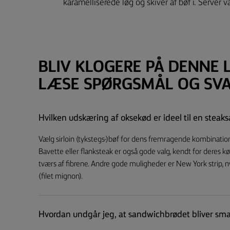
karamelliserede løg og skiver af bøf i. Server v
BLIV KLOGERE PÅ DENNE 
LÆSE SPØRGSMÅL OG SVA
Hvilken udskæring af oksekød er ideel til en stea
Vælg sirloin (tykstegs-)bøf for dens fremragende kombinatio
Bavette eller flanksteak er også gode valg, kendt for deres 
tværs af fibrene. Andre gode muligheder er New York strip, 
(filet mignon).
Hvordan undgår jeg, at sandwichbrødet bliver sma