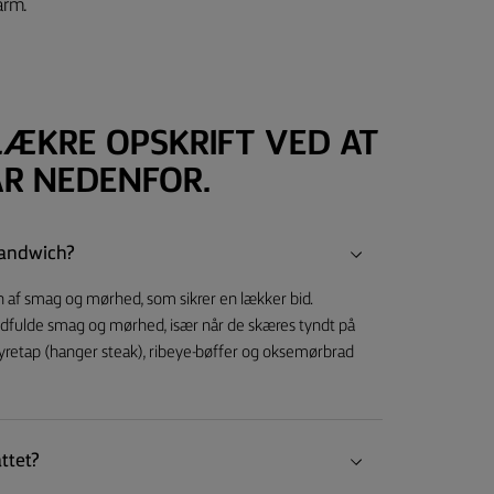
arm.
LÆKRE OPSKRIFT VED AT
R NEDENFOR.
ksandwich?
n af smag og mørhed, som sikrer en lækker bid.
kødfulde smag og mørhed, især når de skæres tyndt på
nyretap (hanger steak), ribeye-bøffer og oksemørbrad
ttet?