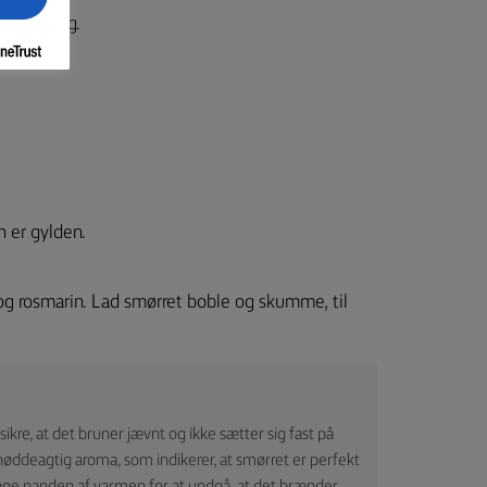
lberedning.
n er gylden.
 og rosmarin. Lad smørret boble og skumme, til
sikre, at det bruner jævnt og ikke sætter sig fast på
øddeagtig aroma, som indikerer, at smørret er perfekt