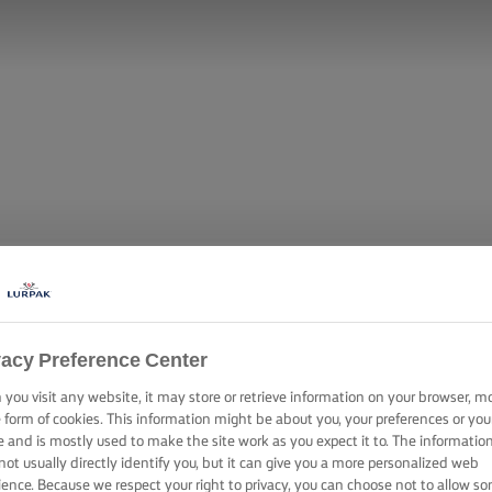
vacy Preference Center
you visit any website, it may store or retrieve information on your browser, m
WICH MED KAR
e form of cookies. This information might be about you, your preferences or you
e and is mostly used to make the site work as you expect it to. The informatio
not usually directly identify you, but it can give you a more personalized web
ience. Because we respect your right to privacy, you can choose not to allow s