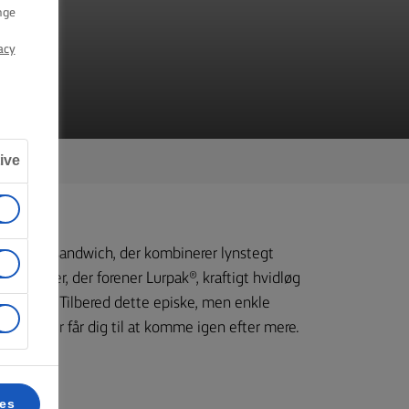
nge
acy
ive
e steak sandwich, der kombinerer lynstegt
n vinder, der forener Lurpak®, kraftigt hvidløg
olablade. Tilbered dette episke, men enkle
 smage der får dig til at komme igen efter mere.
ces