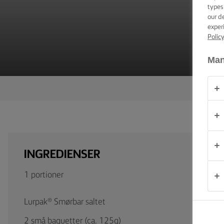
types
PRODUKTER
our d
exper
Polic
OM
OS
Man
KONTAKT
Danmark
INGREDIENSER
1 portioner
Lurpak® Smørbar saltet
2 små baguetter (ca. 125g)