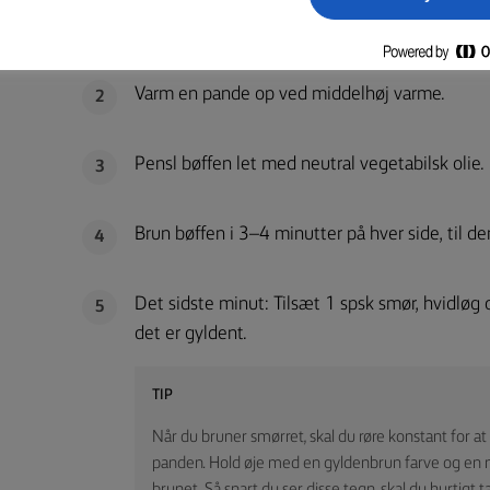
Tag bøffen ud af køleskabet 20 minutter før ti
1
Varm en pande op ved middelhøj varme.
2
Pensl bøffen let med neutral vegetabilsk olie.
3
Brun bøffen i 3–4 minutter på hver side, til de
4
Det sidste minut: Tilsæt 1 spsk smør, hvidløg
5
det er gyldent.
TIP
Når du bruner smørret, skal du røre konstant for at 
panden. Hold øje med en gyldenbrun farve og en n