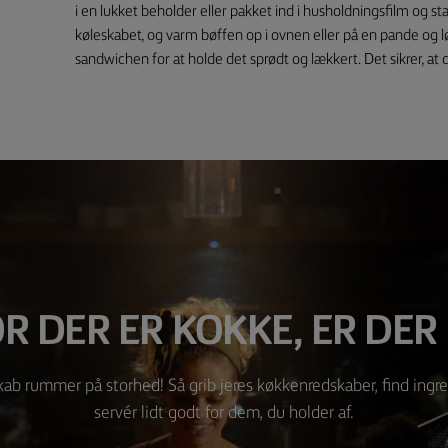
i en lukket beholder eller pakket ind i husholdningsfilm og stann
køleskabet, og varm bøffen op i ovnen eller på en pande og lø
sandwichen for at holde det sprødt og lækkert. Det sikrer, at
R DER ER KOKKE, ER DER
kab rummer på storhed! Så grib jeres køkkenredskaber, find ingr
servér lidt godt for dem, du holder af.