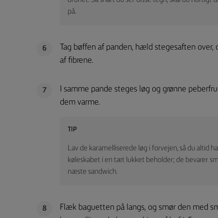
brunet. Så snart du ser disse tegn, skal du hurtig
på.
Tag bøffen af panden, hæld stegesaften over, o
6
af fibrene.
I samme pande steges løg og grønne peberfrugt
7
dem varme.
TIP
Lav de karamelliserede løg i forvejen, så du altid 
køleskabet i en tæt lukket beholder; de bevarer smage
næste sandwich.
Flæk baguetten på langs, og smør den med smø
8