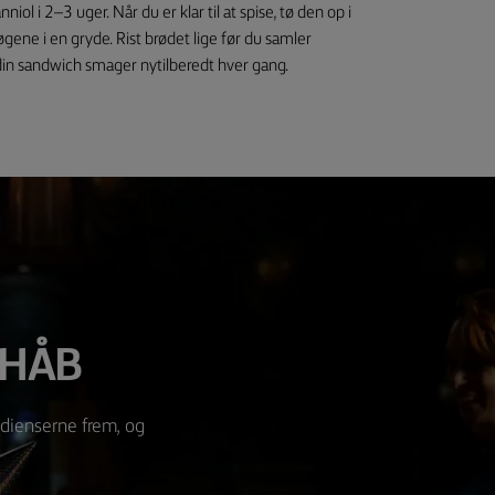
iol i 2–3 uger. Når du er klar til at spise, tø den op i
gene i en gryde. Rist brødet lige før du samler
 din sandwich smager nytilberedt hver gang.
 HÅB
edienserne frem, og