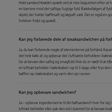
Hold sandwichbrødet sprødt ved at riste baguetten efter at
en barriere mod det saftige, fugtige fyld. Rækkefølgen af fyld
skjold, der holder bøffesaft og løgsaft væk. Det er også en go
forbliver friskt og sprødt.
Kan jeg forberede dele af steaksandwichen på fo
Ja, du kan forberede nogle af elementerne på forhånd. Karame
det hele køle af, og opbevar det i lufttætte beholdere i køles
for at bevare den saftig og smagfuld. Hvis du er nødt til at ti
en lufttæt beholder i køleskabet i op til 3 dage, eller frys den
bøffen op i køleskabet og varm den op i ovnen.
Kan jeg opbevare sandwichen?
Ja – opbevar ingredienserne til din bøfsandwich hver for sig 
lufttæt beholder eller pak den ind i stanniol for at bevare kva