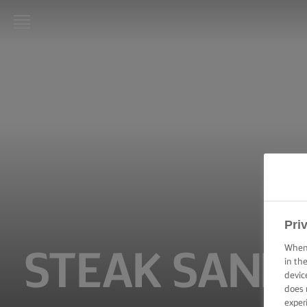
LURPAK®
HJEM
OPSKRIFTER
MADLAVNING:
TEKNIKKER,
TIPS & TRICKS
BAGNING:
TEKNIKKER,
Pri
TIPS &
TRICKS
When 
STEAK SAND
in th
devic
ANLEDNINGER
does 
exper