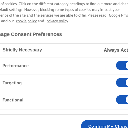
LØG
 of cookies. Click on the different category headings to find out more and cha
efault settings. However, blocking some types of cookies may impact your
ience of the site and the services we are able to offer. Please read
Google Priv
y
and our
cookie policy
and
privacy policy
30 min. tilberedningstid
age Consent Preferences
Strictly Necessary
Always Act
Hjem
Opskrifter
Steak sandwich
Performance
Tag forklædet på, og saml en mundvandsfremkaldend
Targeting
oksefilet med et sprødt baguette. Denne sandwich er e
og rosmarin samt den pebrede skarphed fra friske ruc
Functional
festmåltid, skabt til at blive nydt når som helst, med
FREMGANGSMÅDE
Confirm My Choi