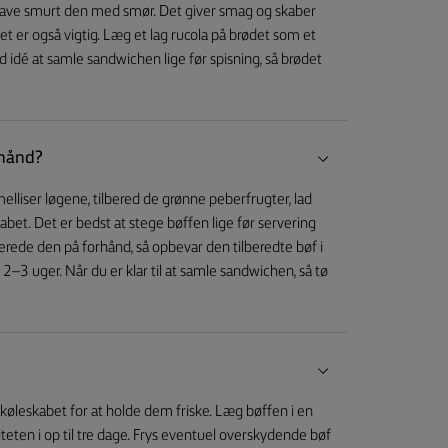
 have smurt den med smør. Det giver smag og skaber
et er også vigtig. Læg et lag rucola på brødet som et
d idé at samle sandwichen lige før spisning, så brødet
rhånd?
lliser løgene, tilbered de grønne peberfrugter, lad
kabet. Det er bedst at stege bøffen lige før servering
lberede den på forhånd, så opbevar den tilberedte bøf i
 i 2–3 uger. Når du er klar til at samle sandwichen, så tø
i køleskabet for at holde dem friske. Læg bøffen i en
liteten i op til tre dage. Frys eventuel overskydende bøf