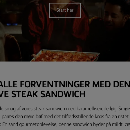
Start her
ALLE FORVENTNINGER MED DE
IVE STEAK SANDWICH
 smag af vores steak sandwich med karamelliserede løg. Smørs
 parres den møre bøf med det tilfredsstillende knas fra en riste
r. En sand gourmetoplevelse, denne sandwich byder på mildt, c