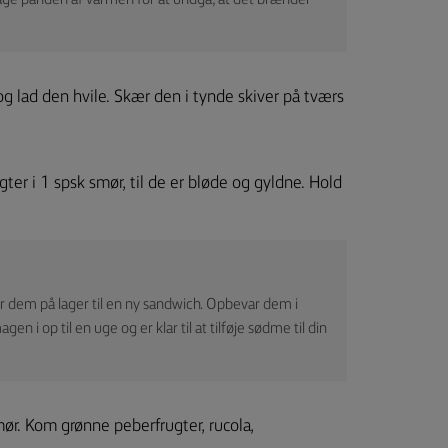
t tage panden af varmen for at undgå, at det brænder
g lad den hvile. Skær den i tynde skiver på tværs
er i 1 spsk smør, til de er bløde og gyldne. Hold
har dem på lager til en ny sandwich. Opbevar dem i
n i op til en uge og er klar til at tilføje sødme til din
r. Kom grønne peberfrugter, rucola,