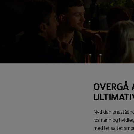
OVERGÅ 
ULTIMAT
Nyd den enestående
rosmarin og hvidløg
med let saltet smø