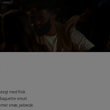
N
tegt med frisk
t baguette smurt
remet smør, pebrede