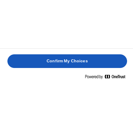
ζύμη. Προσθέστε επιπλέον βούτυρο εάν η ζύμη
στεγνώσει και δεν φουσκώσει σωστά.
Τώρα πασπαλίστε με αμύγδαλα και κομματάκια
5
σοκολάτας.
Ψήστε 12 με 15 λεπτά ή μέχρι η ζύμη να πάρει ένα
6
Confirm My Choices
χρυσοκάστανο χρώμα. Αφήστε τα μπισκότα να
κρυώσουν πάνω στο χαρτί ψησίματος σε μια σχάρα.
Θα είναι μαλακά μέχρι να κρυώσουν.
Φυλάξτε σε αεροστεγή δοχεία ή δοχεία για
7
μπισκότα.