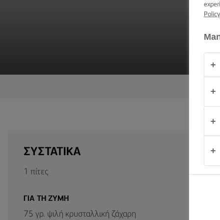
ΕΠΑΛΕΙΨΗ -
exper
ΔΕΞΙΟΤΗΤΕΣ,
Polic
ΣΥΜΒΟΥΛΕΣ
ΚΑΙ
Man
ΜΥΣΤΙΚΑ
ΠΕΡΊΣΤΑΣΗ
(PERÍSTASI)
ΠΡΟΪΟΝΤΑ
ΠΟΙΟΙ
ΕΙΜΑΣΤΕ
ΣΥΣΤΑΤΙΚΑ
ΕΠΙΚΟΙΝΩΝΙΑ
1 πίτες
ΓΙΑ ΤΗ ΖΥΜΗ
Cyprus
(Greek)
75 γρ. ψιλή κρυσταλλική ζάχαρη