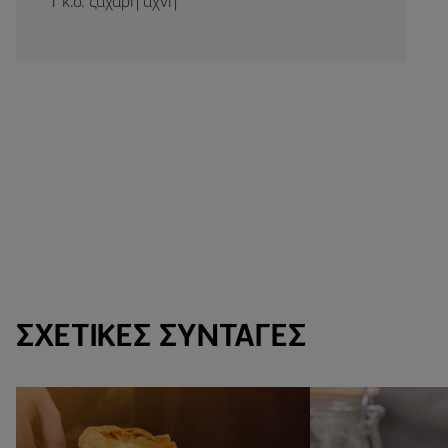
1 κ.σ. ζάχαρη άχνη
ΣΧΕΤΙΚΈΣ ΣΥΝΤΑΓΈΣ