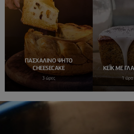
ΠΑΣΧΑΛΙΝΌ ΨΗΤΌ
CHEESECAKE
ΚΈΙΚ ΜΕ ΓΛ
3 ώρες
1 ώρα