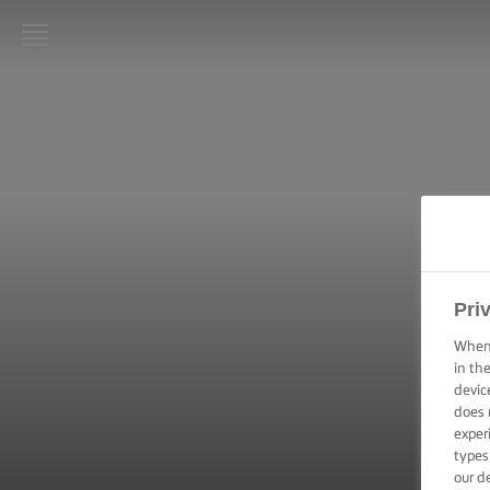
LURPAK®
ΑΡΧΙΚΗ
ΣΥΝΤΑΓΕΣ
ΜΑΓΕΙΡΙΚΕΣ
ΔΕΞΙΟΤΗΤΕΣ,
ΣΥΜΒΟΥΛΕΣ
ΚΑΙ
Pri
ΜΥΣΤΙΚΑ
When 
in th
ΨΗΣΙΜΟ -
ΔΕΞΙΟΤΗΤΕΣ,
devic
ΣΥΜΒΟΥΛΕΣ
does 
ΚΑΙ
exper
ΜΥΣΤΙΚΑ
types
our d