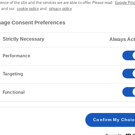
ΜΗΛΌΠΙΤΑ
ience of the site and the services we are able to offer. Please read
Google Priv
y
and our
cookie policy
and
privacy policy
age Consent Preferences
1 ώρα χρόνος μαγειρέματος
Strictly Necessary
Always Act
Home
Συνταγές
ΜΗΛΟΠΙΤΑ
Performance
Targeting
ΜΈΘΟΔΟΣ
Functional
ΖΥΜΗ
Confirm My Choi
Προσθέτουμε το αλεύρι και το αλάτι και ανακ
1
μια τραχιά ζύμη.