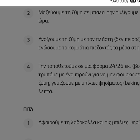
Μαζεύουμε τη ζύμη σε μπάλα, την τυλίγουμε 
2
ώρα.
Ανοίγουμε τη ζύμη με τον πλάστη (δεν πειράζει
3
ενώσουμε τα κομμάτια πιέζοντάς τα μέσα στη
Την τοποθετούμε σε μια φόρμα 24/26 εκ. (β
4
τρυπάμε με ένα πιρούνι για να μην φουσκώσ
ζύμη, γεμίζουμε με μπίλιες ψησίματος (bakin
λεπτά.
ΠΙΤΑ
Αφαιρούμε τη λαδόκολλα και τις μπίλιες ψησί
1