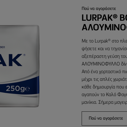
Πού να αγοράσετε
LURPAK® Β
ΑΛΟΥΜΙΝΌ
Με το Lurpak® στο πλε
ψήσετε και να τηγανίσ
αξεπέραστη γεύση το
ΑΛΟΥΜΙΝΟΦΥΛΛΟ δίνει
Από ένα χορταστικό πι
μέχρι τις απλές χωριά
κάθε δημιουργία που ε
αγαπούν το Καλό Φαγη
μανίκια. Σήμερα μαγει
Πού να αγοράσετε