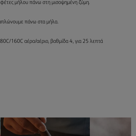
 φέτες μήλου πάνω στη μισοψημένη ζύμη.
 απλώνουμε πάνω στα μήλα.
0C/160C αέρα/αέριο, βαθμίδα 4, για 25 λεπτά