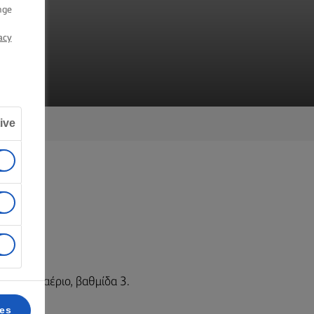
Α
nge
acy
ive
C αέρα/αέριο, βαθμίδα 3.
ces