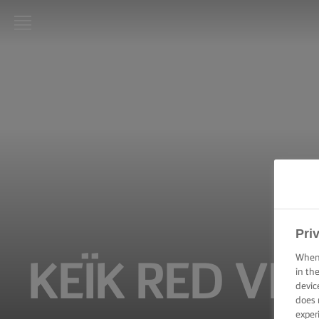
LURPAK®
ΑΡΧΙΚΗ
ΣΥΝΤΑΓΕΣ
ΜΑΓΕΙΡΙΚΕΣ
ΔΕΞΙΟΤΗΤΕΣ,
ΣΥΜΒΟΥΛΕΣ
ΚΑΙ
ΜΥΣΤΙΚΑ
Pri
ΨΗΣΙΜΟ -
ΔΕΞΙΟΤΗΤΕΣ,
When 
ΚΈΙΚ RED VE
ΣΥΜΒΟΥΛΕΣ
in th
ΚΑΙ
devic
ΜΥΣΤΙΚΑ
does 
exper