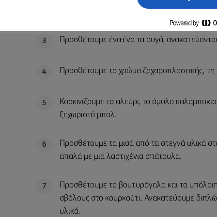
Σε ένα μπολ, χτυπάμε το βούτυρο Lurpak® κα
2
Προσθέτουμε ένα-ένα τα αυγά, ανακατεύοντα
3
Προσθέτουμε το χρώμα ζαχαροπλαστικής, τη βα
4
Κοσκινίζουμε το αλεύρι, το άμυλο καλαμποκιού
5
ξεχωριστό μπολ.
Προσθέτουμε τα μισά από τα στεγνά υλικά στ
6
απαλά με μια λαστιχένια σπάτουλα.
Προσθέτουμε το βουτυρόγαλα και τα υπόλοιπ
7
σβόλους στο κουρκούτι. Ανακατεύουμε διπλώ
υλικά.