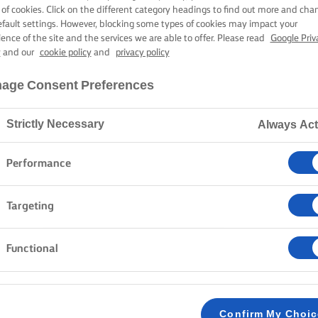
ΤΥΡΙΟΎ ΚΡΈΜ
 of cookies. Click on the different category headings to find out more and cha
efault settings. However, blocking some types of cookies may impact your
ience of the site and the services we are able to offer. Please read
Google Priv
y
and our
cookie policy
and
privacy policy
4 ώρες 30 λεπτά χρόνος μαγειρέματος
age Consent Preferences
Strictly Necessary
Always Act
Home
Συνταγές
ΚΕΪΚ RED VELVET
Performance
Targeting
ΜΈΘΟΔΟΣ
Functional
ΠΑΝΤΕΣΠΆΝΙ RED VELVET:
Προθερμαίνουμε τον φούρνο στους 175C/155
1
Confirm My Choi