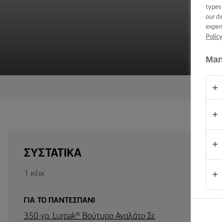
ΕΠΑΛΕΙΨΗ -
types
ΔΕΞΙΟΤΗΤΕΣ,
our d
ΣΥΜΒΟΥΛΕΣ
exper
ΚΑΙ
Polic
ΜΥΣΤΙΚΑ
Man
ΠΕΡΊΣΤΑΣΗ
(PERÍSTASI)
ΠΡΟΪΟΝΤΑ
ΠΟΙΟΙ
ΕΙΜΑΣΤΕ
ΣΥΣΤΑΤΙΚΑ
ΕΠΙΚΟΙΝΩΝΙΑ
1 κέικ
ΓΙΑ ΤΟ ΠΑΝΤΕΣΠΑΝΙ
Cyprus
(Greek)
350 γρ. Lurpak® Βούτυρο Αναλάτο Σε