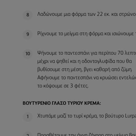
Λαδώνουμε μια φόρμα των 22 εκ. και στρώνου
8
Ρίχνουμε το μείγμα στη φόρμα και ισιώνουμε 
9
Ψήνουμε το παντεσπάνι για περίπου 70 λεπτ
10
μέχρι να ψηθεί και η οδοντογλυφίδα που θα
βυθίσουμε στη μέση, βγει καθαρή από ζύμη.
Αφήνουμε το παντεσπάνι να κρυώσει εντελώς
το κόψουμε σε 3 φέτες.
ΒΟΥΤΥΡΈΝΙΟ ΓΛΆΣΟ ΤΥΡΙΟΎ ΚΡΈΜΑ:
Χτυπάμε μαζί το τυρί κρέμα, το βούτυρο Lurpa
1
Προσθέτουμε την άχνη ζάχαρη στο μείγμα βου