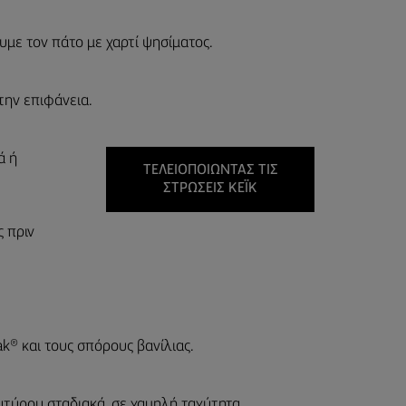
με τον πάτο με χαρτί ψησίματος.
την επιφάνεια.
ά ή
ΤΕΛΕΙΟΠΟΙΏΝΤΑΣ ΤΙΣ
ΣΤΡΏΣΕΙΣ ΚΈΙΚ
 πριν
k® και τους σπόρους βανίλιας.
τύρου σταδιακά, σε χαμηλή ταχύτητα.