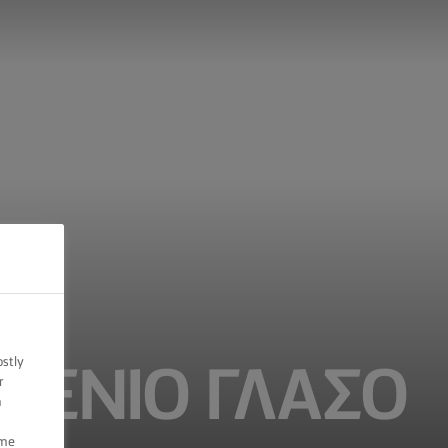
ostly
ΥΡΈΝΙΟ ΓΛΆΣΟ
r
n
ome