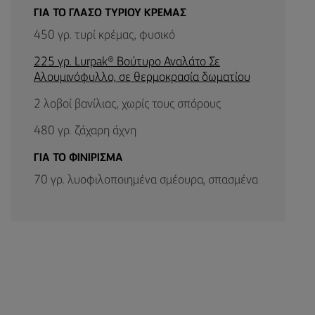
ΓΙΑ ΤΟ ΓΛΑΣΟ ΤΥΡΙΟΥ ΚΡΕΜΑΣ
450 γρ. τυρί κρέμας, φυσικό
225 γρ. Lurpak® Βούτυρο Αναλάτο Σε
Αλουμινόφυλλο, σε θερμοκρασία δωματίου
2 λοβοί βανίλιας, χωρίς τους σπόρους
480 γρ. ζάχαρη άχνη
ΓΙΑ ΤΟ ΦΙΝΙΡΙΣΜΑ
70 γρ. λυοφιλοποιημένα σμέουρα, σπασμένα