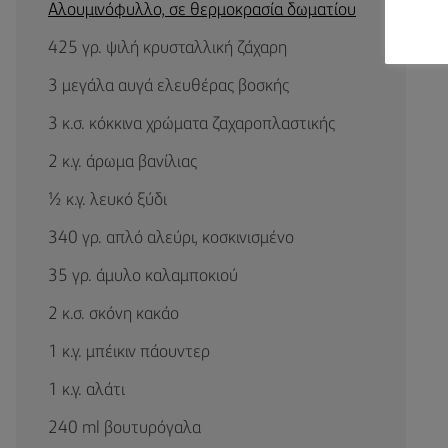
Αλουμινόφυλλο, σε θερμοκρασία δωματίου
425 γρ. ψιλή κρυσταλλική ζάχαρη
3 μεγάλα αυγά ελευθέρας βοσκής
3 κ.σ. κόκκινα χρώματα ζαχαροπλαστικής
2 κ.γ. άρωμα βανίλιας
½ κ.γ. λευκό ξύδι
340 γρ. απλό αλεύρι, κοσκινισμένο
35 γρ. άμυλο καλαμποκιού
2 κ.σ. σκόνη κακάο
1 κ.γ. μπέικιν πάουντερ
1 κ.γ. αλάτι
240 ml βουτυρόγαλα