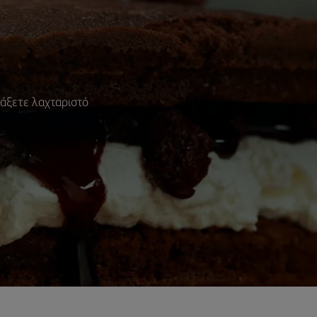
τιάξετε λαχταριστό