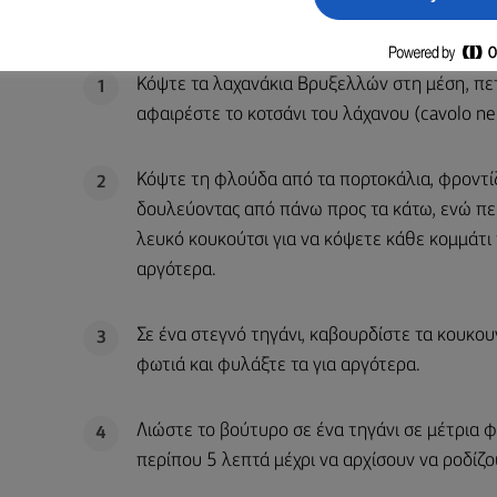
ΜΈΘΟΔΟΣ
Κόψτε τα λαχανάκια Βρυξελλών στη μέση, πετ
1
αφαιρέστε το κοτσάνι του λάχανου (cavolo n
Κόψτε τη φλούδα από τα πορτοκάλια, φροντίζ
2
δουλεύοντας από πάνω προς τα κάτω, ενώ πε
λευκό κουκούτσι για να κόψετε κάθε κομμάτι 
αργότερα.
Σε ένα στεγνό τηγάνι, καβουρδίστε τα κουκου
3
φωτιά και φυλάξτε τα για αργότερα.
Λιώστε το βούτυρο σε ένα τηγάνι σε μέτρια φ
4
περίπου 5 λεπτά μέχρι να αρχίσουν να ροδίζου