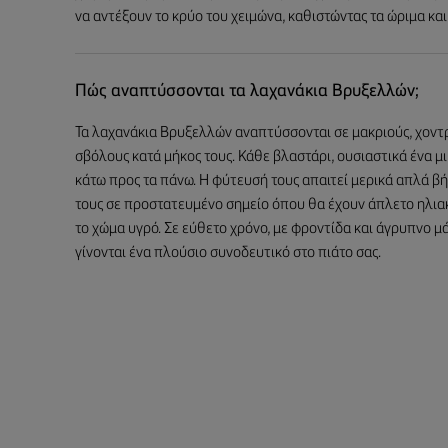
να αντέξουν το κρύο του χειμώνα, καθιστώντας τα ώριμα και 
Πώς αναπτύσσονται τα λαχανάκια Βρυξελλών;
Τα λαχανάκια Βρυξελλών αναπτύσσονται σε μακριούς, χοντ
σβόλους κατά μήκος τους. Κάθε βλαστάρι, ουσιαστικά ένα 
κάτω προς τα πάνω. Η φύτευσή τους απαιτεί μερικά απλά βή
τους σε προστατευμένο σημείο όπου θα έχουν άπλετο ηλιακ
το χώμα υγρό. Σε εύθετο χρόνο, με φροντίδα και άγρυπνο μά
γίνονται ένα πλούσιο συνοδευτικό στο πιάτο σας.