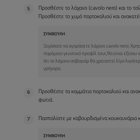
Προσθέστε το λάχανο (cavolo nero) και το τσί
5
Προσθέστε το χυμό πορτοκαλιού και ανακατέψ
ΣΥΜΒΟΥΛΉ
Ξεχάσατε να αγοράσετε λάχανο cavolo nero; Χρησ
παρόμοιο γευστικό προφίλ τους θα είναι εξίσου 
ότι το λάχανο σαβαγιάρ θα χρειαστεί λίγο λιγότ
γρήγορα.
Προσθέστε τα κομμάτια πορτοκαλιού και ανα
6
φωτιά.
Πασπαλίστε με καβουρδισμένα κουκουνάρια κ
7
ΣΥΜΒΟΥΛΉ