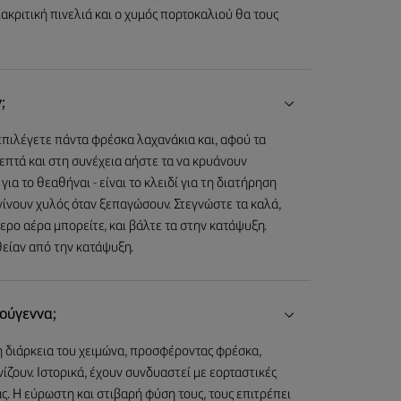
ιακριτική πινελιά και ο χυμός πορτοκαλιού θα τους
;
επιλέγετε πάντα φρέσκα λαχανάκια και, αφού τα
λεπτά και στη συνέχεια αήστε τα να κρυάνουν
ια το θεαθήναι - είναι το κλειδί για τη διατήρηση
ίνουν χυλός όταν ξεπαγώσουν. Στεγνώστε τα καλά,
ερο αέρα μπορείτε, και βάλτε τα στην κατάψυξη.
θείαν από την κατάψυξη.
ούγεννα;
η διάρκεια του χειμώνα, προσφέροντας φρέσκα,
ίζουν. Ιστορικά, έχουν συνδυαστεί με εορταστικές
ς. Η εύρωστη και στιβαρή φύση τους, τους επιτρέπει