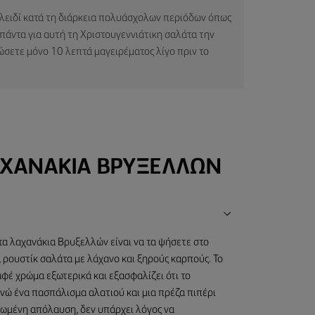
κλειδί κατά τη διάρκεια πολυάσχολων περιόδων όπως
πάντα για αυτή τη Χριστουγεννιάτικη σαλάτα την
ώσετε μόνο 10 λεπτά μαγειρέματος λίγο πριν το
ΑΧΑΝΆΚΙΑ ΒΡΥΞΕΛΛΏΝ
α λαχανάκια Βρυξελλών είναι να τα ψήσετε στο
, ρουστίκ σαλάτα με λάχανο και ξηρούς καρπούς. Το
φέ χρώμα εξωτερικά και εξασφαλίζει ότι το
Ενώ ένα πασπάλισμα αλατιού και μια πρέζα πιπέρι
ελωμένη απόλαυση, δεν υπάρχει λόγος να