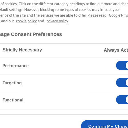
ΠΟΡΤΟΚΆΛΙ
 of cookies. Click on the different category headings to find out more and cha
efault settings. However, blocking some types of cookies may impact your
ience of the site and the services we are able to offer. Please read
Google Priv
y
and our
cookie policy
and
privacy policy
45 λεπτά χρόνος μαγειρέματος
age Consent Preferences
Strictly Necessary
Always Act
Home
Συνταγές
Λαχανάκια Βρυξελλών
Performance
Εμπλουτίστε το χριστουγεννιάτικο γεύμα σας με έντ
Targeting
Βρυξελλών με χυμό πορτοκαλιού και φρέσκο τσίλι. 
nero) στο βούτυρο, ανακατέψτε με τσίλι για λίγη κα
Functional
φρεσκοστυμμένο χυμό πορτοκαλιού για μια εκθαμβωτι
ρουστίκ σαλάτα ως πλούσιο συνοδευτικό με ζουμερ
κουκουνάρια.
Confirm My Choi