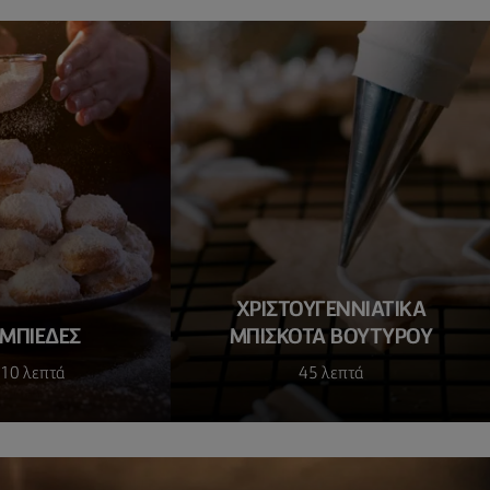
ΧΡΙΣΤΟΥΓΕΝΝΙΆΤΙΚΑ
ΜΠΙΈΔΕΣ
ΜΠΙΣΚΌΤΑ ΒΟΥΤΎΡΟΥ
 10 λεπτά
45 λεπτά