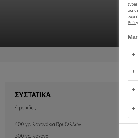
ΕΠΑΛΕΙΨΗ -
types
ΔΕΞΙΟΤΗΤΕΣ,
our d
ΣΥΜΒΟΥΛΕΣ
exper
ΚΑΙ
Polic
ΜΥΣΤΙΚΑ
Man
ΠΕΡΊΣΤΑΣΗ
(PERÍSTASI)
ΠΡΟΪΟΝΤΑ
ΠΟΙΟΙ
ΕΙΜΑΣΤΕ
ΣΥΣΤΑΤΙΚΑ
ΕΠΙΚΟΙΝΩΝΙΑ
4 μερίδες
400 γρ. λαχανάκια Βρυξελλών
Cyprus
(Greek)
300 γρ. λάχανο