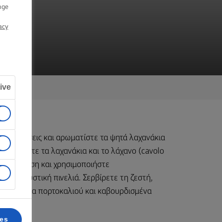
nge
acy
ive
ονες γεύσεις και αρωματίστε τα ψητά λαχανάκια
Μαλακώστε τα λαχανάκια και το λάχανο (cavolo
υτερή γεύση και χρησιμοποιήστε
κή, γευστική πινελιά. Σερβίρετε τη ζεστή,
ά κομμάτια πορτοκαλιού και καβουρδισμένα
ces