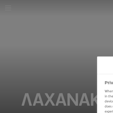
LURPAK®
ΑΡΧΙΚΗ
ΣΥΝΤΑΓΕΣ
ΜΑΓΕΙΡΙΚΕΣ
ΔΕΞΙΟΤΗΤΕΣ,
ΣΥΜΒΟΥΛΕΣ
ΚΑΙ
ΜΥΣΤΙΚΑ
Pri
ΨΗΣΙΜΟ -
ΔΕΞΙΟΤΗΤΕΣ,
When 
ΛΑΧΑΝΆΚΙΑ
ΣΥΜΒΟΥΛΕΣ
in th
ΚΑΙ
devic
ΜΥΣΤΙΚΑ
does 
exper