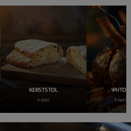
KERSTSTOL
ΨΗΤΌ 
4 ώρες
3 ώρες 3