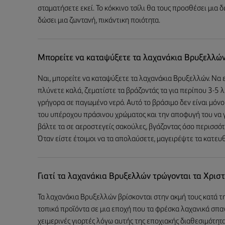
σταματήσετε εκεί. Το κόκκινο τσίλι θα τους προσθέσει μια δ
δώσει μια ζωντανή, πικάντικη ποιότητα.
Μπορείτε να καταψύξετε τα λαχανάκια Βρυξελλών
Ναι, μπορείτε να καταψύξετε τα λαχανάκια Βρυξελλών. Να 
πλύνετε καλά, ζεματίστε τα βράζοντάς τα για περίπου 3-5 
γρήγορα σε παγωμένο νερό. Αυτό το βράσιμο δεν είναι μόνο γ
του υπέροχου πράσινου χρώματος και την αποφυγή του να γ
βάλτε τα σε αεροστεγείς σακούλες, βγάζοντας όσο περισσότ
Όταν είστε έτοιμοι να τα απολαύσετε, μαγειρέψτε τα κατευ
Γιατί τα λαχανάκια Βρυξελλών τρώγονται τα Χριστ
Τα λαχανάκια Βρυξελλών βρίσκονται στην ακμή τους κατά τ
τοπικά προϊόντα σε μια εποχή που τα φρέσκα λαχανικά σπαν
χειμερινές γιορτές λόγω αυτής της εποχιακής διαθεσιμότητα