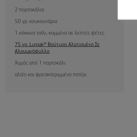
2 πορτοκάλια
50 γρ. κουκουνάρια
1 κόκκινο τσίλι, κομμένο σε λεπτές φέτες
75 γρ. Lurpak® Βούτυρο Αλατισμένο Σε
Αλουμινόφυλλο
Χυμός από 1 πορτοκάλι
αλάτι και φρεσκοτριμμένο πιπέρι