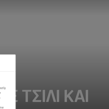
ostly
 ΤΣΊΛΙ ΚΑΙ
r
n
ome