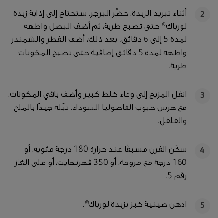
أثناء تبريد الزبدة، حضّر البرجر. ستحتاج إلى إذابة زبدة
2
لورباك® حتى تصبح طرية، ثم أضف البصل واطهه
لمدة 5 إلى 6 دقائق. بعد ذلك، أضف الفطر والشمندر
واطهه لمدة 5 دقائق إضافية حتى تصبح المكونات
طرية.
انقل المزيج إلى وعاء خلط كبير وأضف باقي المكونات،
3
مع هرس حبوب الفاصوليا السوداء. تبّله جيدًا بالملح
والفلفل.
سخّن الفرن مسبقًا عند حرارة 180 درجة مئوية، أو
4
160 درجة مع مروحة، أو 350 فهرنهايت، أو على الغاز
رقم 5.
ادهن صينية خبز بزبدة لورباك®.
5