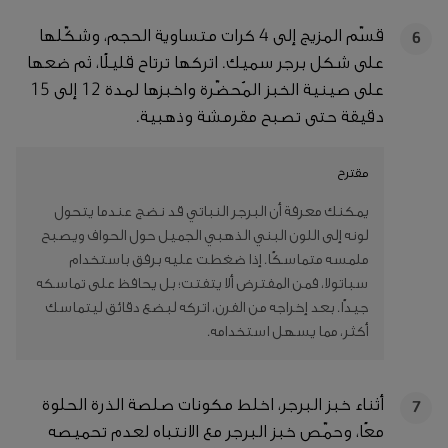
قسّم المزيج إلى 4 كرات متساوية الحجم، وشكّلها
6
على شكل برجر سميك. اتركها ترتاح قليلًا، ثم ضعها
على صينية الخبز المُحضّرة واخبزها لمدة 12 إلى 15
دقيقة حتى تصبح مقرمشة وذهبية.
مقترح
يمكنك معرفة أن البرجر النباتي قد نضج عندما يتحول
لونه إلى اللون البني الذهبي الجميل حول الحواف ويصبح
ملمسه متماسكًا. إذا ضغطت عليه برفق باستخدام
سباتولا، فمن المفترض ألا يتفتت؛ بل يحافظ على تماسكه
جيدًا. بعد إخراجه من الفرن، اتركه لبضع دقائق ليتماسك
أكثر، مما يسهل استخدامه.
أثناء خبز البرجر، اخلط مكونات صلصة الذرة الحلوة
7
معًا، وحمّص خبز البرجر مع الانتباه لعدم تحميصه