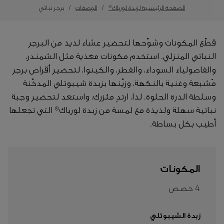
الصفحة الرئيسية لزبدة لورباك®
الوصفات
برجر نباتي
قطّع المكونات وشوّحها لتحضير عشاء لذيذ من البرجر
النباتي المنزلي. استخدم مكونات مغذية مثل الشمندر،
والفاصولياء السوداء، والفطر، والكينوا، لتحضير أقراص برجر
مُشبعة وغنية بالنكهة، وزيّنها بزبدة شيبوتلي المدخّنة
وسلطة الذرة الحلوة. لذا، ارتدِ مئزرك، واستعد لتحضير وجبة
نباتية سهلة ولذيذة مع لمسة من زبدة لورباك® التي تجعلها
أطيب بكل بساطة.
المكونات
4 حصص
زبدة الشيبوتلي