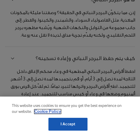
إذن، مما يتكوّن البرجر النباتي في الحقيقة؟ وصفتنا مليئة بالمكونات
المغذية، مثل الفاصولياء السوداء، والشمندر، والكينوا، والفطر، إلى
جانب مجموعة من التوابل والنكهات الشهية. ويُشبه مظهره برجر
اللحم التقليدي، ولكنه يقدّم تجربة مذاق لذيذة لا تقل عنه روعة.
كيف يتم حفظ البرجر النباتي وإعادة تسخينه؟
احفظ أقراص البرجر النباتي المطهية في وعاء محكم الإغلاق داخل
الثلاجة لمدة تصل إلى 3 أيام، أو قم بتجميدها لمدة تصل إلى 3 أشهر.
للتجميد، اطهِ أقراص البرجر واتركها لتبرد تمامًا، ثم لفّ كل قرص بورق
ألمنيوم وضعها في وعاء أو كيس مناسب للتجميد. عند إعادة
التسخين، اخبز الأقراص المجمدة في الفرن على حرارة 175 درجة مئوية
This website uses cookies to ensure you get the best experience on
لمدة 15 إلى 20 دقيقة، أو سخنها في مقلاة على حرارة متوسطة إلى
Cookie Policy
our website.
منخفضة لمدة 5 إلى 10 دقائق على كل جانب حتى تسخن بالكامل.
كما يمكنك الاحتفاظ بخليط البرجر غير المطهو في الثلاجة لمدة
I Accept
تصل إلى 24 ساعة قبل تشكيل الأقراص وطهيها.