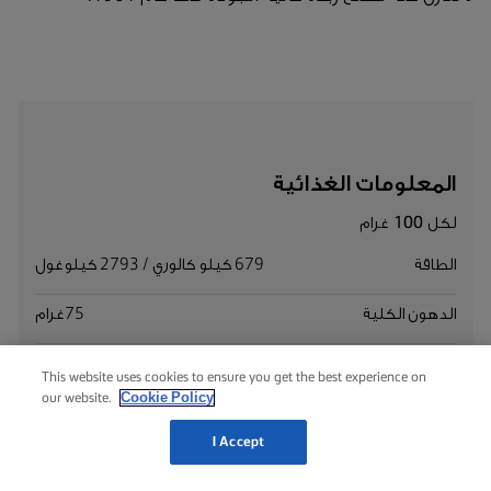
المعلومات الغذائية
لكل 100 غرام
الطاقة
679 كيلو كالوري / 2793 كيلوغول
الدهون الكلية
75غرام
الدهون المشبعة
35غرام
This website uses cookies to ensure you get the best experience on
Cookie Policy
our website.
الدهون المتحولة
1٫9غرام
I Accept
الكولسترول
141 ملليغرام