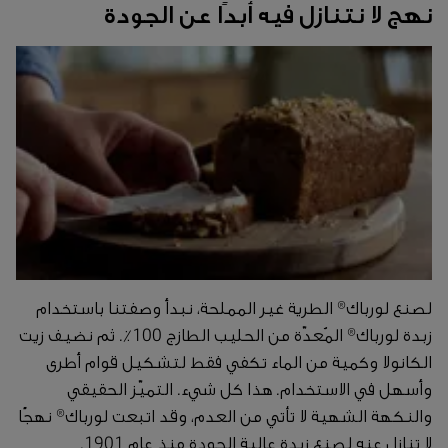
نهج لا نتنازل فيه أبدًا عن الجودة
لصنع لورباك® الطرية غير المملحة، نبدأ وصفتنا باستخدام
زبدة لورباك® المُعدّة من الحليب الطازج 100٪. ثم نضيف زيت
الكانولا وكمية من الماء تكفي فقط لتشكيل قوام أطرى
وأسهل في الاستخدام. هذا كل شيء. التميّز الحقيقي
والنكهة الشهية لا تأتي من العدم، وقد اتبعت لورباك® نهجًا
لا تنازل عنه لصنع زبدة عالية الجودة منذ عام 1901.