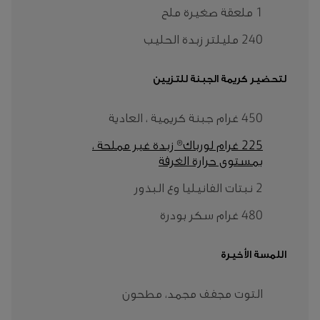
1 ملعقة صغيرة ملح
240 مليلتر زبدة الحليب
لتحضير كريمة الجبنة للتزيين
450 غرام جبنة كريمية ، العادية
225 غرام لورباك® زبدة غير مملحة ،
بمستوى حرارة الغرفة
2 نبتات الفانيليا وع البذور
480 غرام سكر بودرة
اللمسة الأخيرة
التوت مجفف مجمد، مطحون