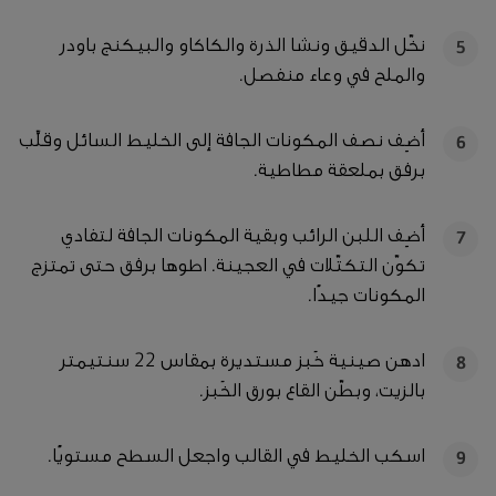
نخّل الدقيق ونشا الذرة والكاكاو والبيكنج باودر
5
والملح في وعاء منفصل.
أضِف نصف المكونات الجافة إلى الخليط السائل وقلِّب
6
برفق بملعقة مطاطية.
أضِف اللبن الرائب وبقية المكونات الجافة لتفادي
7
تكوّن التكتّلات في العجينة. اطوها برفق حتى تمتزج
المكونات جيدًا.
ادهن صينية خَبز مستديرة بمقاس 22 سنتيمتر
8
بالزيت، وبطّن القاع بورق الخَبز.
اسكب الخليط في القالب واجعل السطح مستويًا.
9