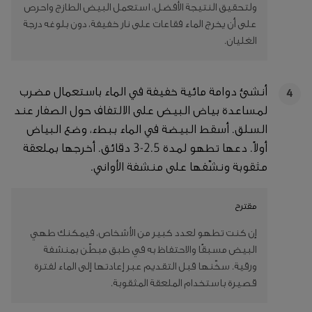
ولتحقيق النتيجة الأفضل، استعمل البيض الطازج واحرص
على أن يخرج الماء فقاعات على نار خفيفة، دون بلوغه درجة
الغليان.
أنشئ دوامة مائية خفيفة في الماء باستعمال مضرب
4
لمساعدة بياض البيض على الالتفاف حول الصفار عند
السلق. أسقط البيضة في الماء ببطء، وضع البياض
أولاً. دعها تطهو لمدة 2.5-3 دقائق. أخرجها بملعقة
مثقوبة ونشّفها على منشفة الأواني.
مقترح
إن كنت تطهو لعدد كبير من الأشخاص، فيمكنك طهي
البيض مسبقًا والاحتفاظ به في طبق مبطّن بمنشفة
ورقية. سخّنها قبل التقديم عبر إعادتها إلى الماء لفترة
قصيرة باستخدام الملعقة المثقوبة.