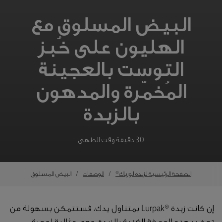
البيض المسلوق مع
الهليون على خُبز
التوست بالعجينة
المُخمّرة والمدهون
بالزبدة
30 دقيقة وقت الطهي
الصفحة الرئيسية لزبدة لورباك®
الوصفات
البيض المسلوق
إن كانت زبدة ®Lurpak بمتناول يدك، فستتمكن بسهولة من
تحضير هذه الوصفة الغنية بالزبدة، وهي مثالية لوجبة