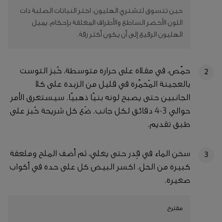
حين تتسوق لتشتري الهليون، اختر النباتات الصلبة ذات
اللون الأخضر الساطع والأطراف المغلقة بإحكام. يميل
الهليون الرفيع إلى أن يكون أكثر رقة.
حمّص، في مقلاة على حرارة متوسطة، خُبز التوست
2
بالعجينة المُخمّرة في قليل من الزبدة على كلا
الجانبين حتى يصبح لونه بنيًا ذهبيًا. سيستغرق الأمر
حوالي 3-4 دقائق لكل جانب. ضَع كل شريحة خُبز على
طبق تقديم.
سخن الماء في قِدر حتى يغلي، ثم أضف الملح وملعقة
3
كبيرة من الخل. اكسر البيض كل على حدة في أكواب
صغيرة.
مقترح