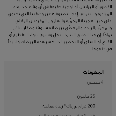
الفطور أو البرانش، أو لوجبة خفيفة في أي وقت. خذ زمام
المبادرة واستمتع بإعجاب ضيوفك عبر وصفتنا التي تحتوي
على خبز العجينة المُخمّرة والهليون المقرمش المقلي
والمُحمّر بالزبدة، والمُغطّى ببيضة مسلوقة وصفار سائل
تمامًا. إن هذا الطبق اللذيذ سهل وسريع، سواء التقطيع أو
القلي أو السلق أو التحضير، لذا اكسر هذه البيضات ولنبدأ
في طهوها.
المكونات
4 حصص
25 هليون
200 غرام لورباك® زبدة مملحة
4 شرائح كبيرة خبز العجين المخمر