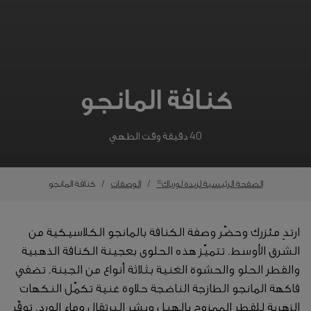
كنافة المانجو
40 دقيقة وقت الطهي
الصفحة الرئيسية لزبدة لورباك®
الوصفات
كنافة المانجو
ارتدِ مئزرك وحضّر وصفة الكنافة بالمانجو الكلاسيكية من
الشرق الأوسط. تتميّز هذه الحلوى بعجينة الكنافة الذهبية
والقطر الحلو والحشوة الغنية بثلاثة أنواع من الجبنة. تضفي
فاكهة المانجو الطازجة الناضجة حلاوة غنية تكمّل النكهات
الزهرية للقطر الممزوج بالهيل وبشر البرتقال وماء الورد. توفّر