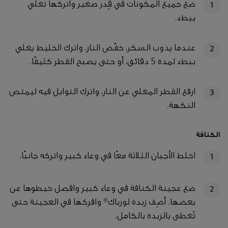
ضع جميع المكونات في قِدر صغير واتركها تغلي
1
ببطء.
عندما يذوب السكر، خفّض النار، واترك الخليط يغلي
2
ببطء لمدة 5 دقائق، أو حتى يصبح القطر كثيفًا.
ارفع القطر المغلي عن النار، واترك التوابل فيه ليمتص
3
النكهة.
الكنافة
اخلط الأجبان الثلاثة معًا في وعاء كبير واتركه جانبًا.
1
ضع عجينة الكنافة في وعاء كبير وافصل خيطوها عن
2
بعضها. أضِف زبدة لورباك® وافركها في العجينة حتى
تُغطى بالزبدة بالكامل.