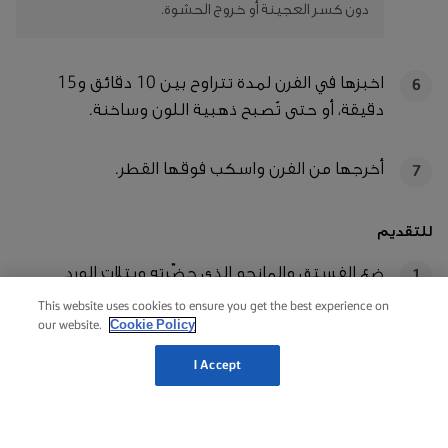
دون كسر العجينة أو خروج الحشوة.
اخبزها في الفرن لمدة تتراوح بين 10 دقائق و15
6
دقيقة، أو حتى تُصبح ذهبية اللون وساخنة.
أخرجها من الفرن واسكب فوقها القطر.
7
للتقديم
ضع الفستق والمانجو الذي حضّرته وبتلات الورد
1
المجففة فوق الكنافة، ثم قدّمها دافئة.
This website uses cookies to ensure you get the best experience on
Cookie Policy
our website.
I Accept