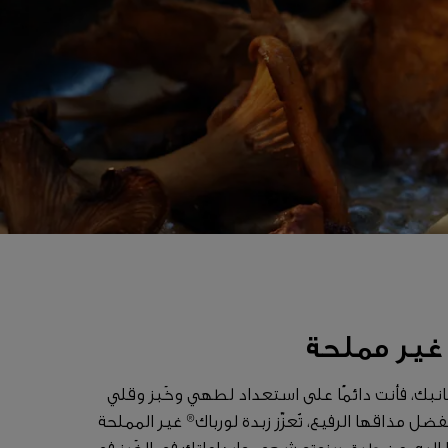
 غير مملحة
نبك، فأنت دائمًا على استعداد لطهي وخَبز وقلي
فضل مذاقها الرفيع، تُعزّز زبدة لورباك® غير المملحة