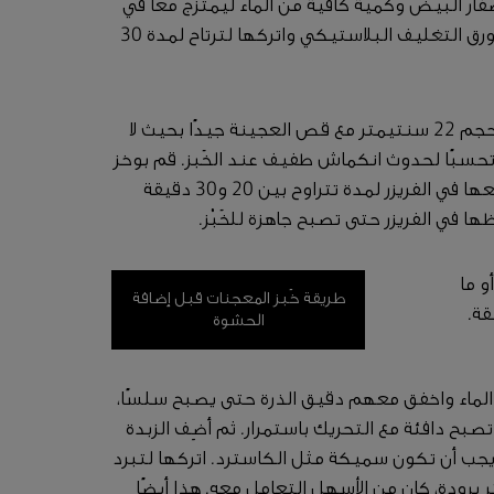
ار البيض وكمية كافية من الماء ليمتزج معًا في
كرة سلسة دون العجن أكثر من اللازم. لفّها في ورق التغليف البلاستيكي واتركها لترتاح لمدة 30
افرد عجينة الفطيرة وبطِّن صينية الفطائر ذات حجم 22 سنتيمتر مع قص العجينة جيدًا بحيث لا
تحسبًا لحدوث انكماش طفيف عند الخَبز. قم بوخز
قاعدة عجينة الفطيرة بالشوكة عدة مرات ثم ضعها في الفريزر لمدة تتراوح بين 20 و30 دقيقة
ا في الفريزر حتى تصبح جاهزة للخَبْز.
و ما
طريقة خَبز المعجنات قبل إضافة
الحشوة
 الماء واخفق معهم دقيق الذرة حتى يصبح سلسًا،
بح دافئة مع التحريك باستمرار. ثم أضِف الزبدة
 يجب أن تكون سميكة مثل الكاسترد. اتركها لتبرد
 برودة، كان من الأسهل التعامل معه. هذا أيضًا