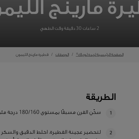
رة مارينج الليم
2 ساعات 30 دقيقة وقت الطهي
الصفحة الرئيسية لزبدة لورباك®
الوصفات
فطيرة مارينج الليمون
الطريقة
سخّن الفرن مسبقًا بمستوى 180/160 درجة مئوية، واضبط علامة المروحة/الغاز على رقم 4.
1
لتحضير عجينة الفطيرة، اخلط الدقيق والسكر وا
2