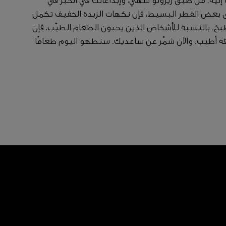
ليه. من طبق ريزوتو شهي، وإبداعاتك في الخَبز في
لى بعض الفطر البسيط، فإن نكهات الزبدة الخفيف تكمل
بخ. بالنسبة للأشخاص الذين يحبون الطعام الطيّب، فإن
قه أطيب. والآن شمّر عن ساعديك. سنطهو اليوم طعامًا