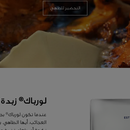
التحضير للطهي
لورباك® زبدة
عندما تكون لورباك® بجا
العجائب، أيها الطاهي. ب