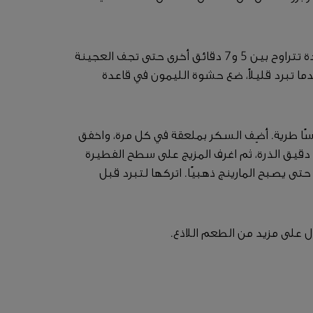
انزع الحبوب والورق من قاعدة التارت واخبزها لمدة تتراوح بين 5 و7 دقائق أخرى حتى تجف العجينة
ما تبرد قليلاً، ضع حشوة الليمون في قاعدة
ًا طرية. أضِف السكر بملعقة في كل مرة، واخفق
ه دقيق الذرة، ثم اغرف المزيج على سطح الفطيرة
 الرؤوس. اخبزها لمدة 15 دقيقة حتى يصبح المارينج ذهبيًا. اتركها لتبرد قبل
 على مزيد من الطعم اللاذع.