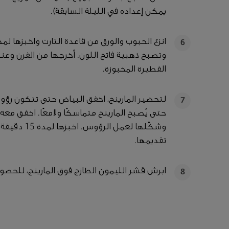
يمكن إعداده في الليلة السابقة).
6
وتصبح ذهبية فاتح اللون. أخرجها من الفرن وعند
الفطيرة المخبوزة.
لتحضير المارينج، اخفق البياض حتى تتكون رؤوس
7
حتى يُصبح المارينج متماسكًا ولامعًا. اخفق مع
وشكّلها لعمل
تقديمها.
ابرش قشر الليمون الطازج فوق المارينج، للحصول
8