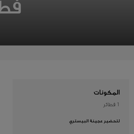
فطي
المناسبات
المنتجات
معلومات
عنا
تواصل
معنا
المكونات
Middle
East
1 فطائر
(العربية)
لتحضير عجينة البيستري