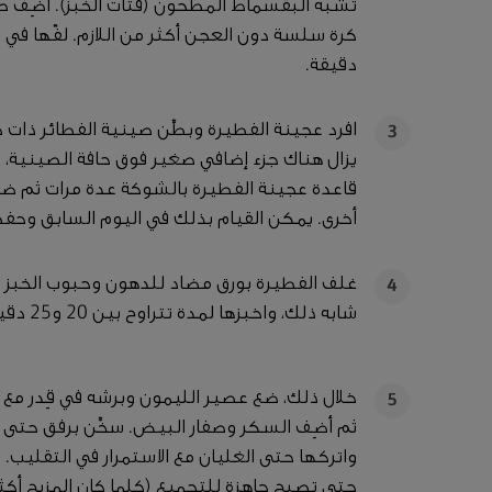
تشبه البقسماط المطحون (فُتات الخبز). أضِف صف
دقيقة.
3
يزال هناك جزء إضافي صغير فوق حافة الصينية، 
أخرى. يمكن القيام بذلك في اليوم السابق وحفظه
غلف الفطيرة بورق مضاد للدهون وحبوب الخبز أ
4
شابه ذلك، واخبزها لمدة تتراوح بين 20 و25 دقيقة.
خلال ذلك، ضع عصير الليمون وبرشه في قِدر مع
5
ثم أضِف السكر وصفار البيض. سخِّن برفق حتى تص
واتركها حتى الغليان مع الاستمرار في التقليب.
حتى تصبح جاهزة للتجميع (كلما كان المزيج أكثر