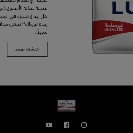
نكهة أي طعام تضيفها إ
عطلة نهاية الأسبوع، إ
كل إبداع تنجزه في المط
زبدة لورباك® تجعل مذا
مميزًا.
اكتشف المزيد