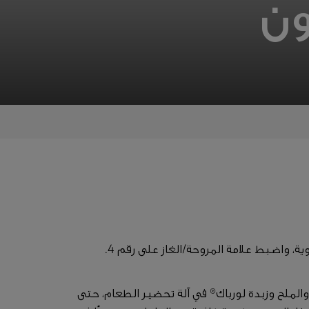
ون
لملح وزبدة لورباك® في آلة تحضير الطعام، حتى