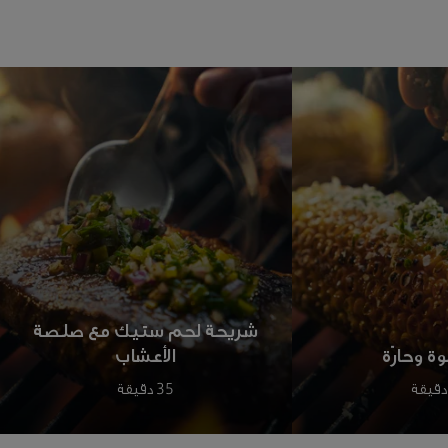
شريحة لحم ستيك مع صلصة
وة وحارّة
الأعشاب
35 دقيقة