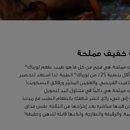
ة خفيف مملحة
ف مملحة، هي مزيج من كل ما هو طيب. طعم لورباك®
الذي تحبه، فقط بدهون أقل بنسبة 25٪ من لورباك® الطرية. لذا استعد لتحضير
باغيت الفرنسي، والعجين المخمّر ورقائق البسكويت!
 مملحة، هي دائمًا في متناول اليد لتحويل
لى شيء رائع. انشر شغفك بالطعام الطيب مع زبدتنا
كن فردها مباشرة بعد إخراجها من الثلاجة. نفس مذاق
مية، والرقيقة والطازجة، ولكنها قابلة للدهن وخفيفة!