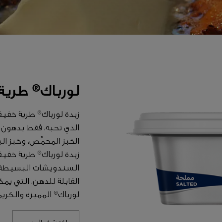
لورباك® طري
زبدة لورباك® طرية خفي
الخبز المحمّص، وخبز ال
زبدة لورباك® طرية خفيف
السندويشات البسيطة إ
القابلة للدهن، التي يم
لورباك® المميزة والكري