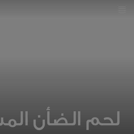
الصفحة
الرئيسية
لزبدة
لورباك®
الوصفات
مهارات
ونصائح
وحيل
حول
الطهي
لحم الضأن الم
مهارات
ونصائح
وحيل
حول
الخَبز