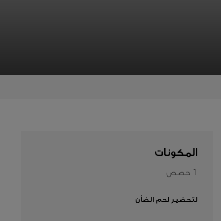
المناسبات
المنتجات
معلومات
عنا
تواصل
معنا
المكونات
Middle
East
1 حصص
(العربية)
لتحضير لحم الضأن