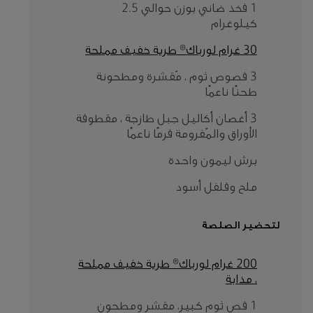
1 فخذ ضاني بوزن حوالي 2.5
كيلوغرام
30 غرام لورباك® طرية خفيف مملحة
3 فصوص ثوم ، مُقشرة ومطحونة
طحنًا ناعمًا
3 أغصان أكاليل جبل طازجة ، مقطوفة
الأوراق والمُفرومة فرمًا ناعمًا
برش ليمون واحدة
ملح وفلفل أسود
لتحضير الصلصة
200 غرام لورباك® طرية خفيف مملحة
، مذابة
1 فص ثوم كبير، مقشر ومطحون