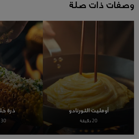
وصفات ذات صلة
أومليت التورنادو
ذرة حُل
20 دقيقة
30 دقيقة