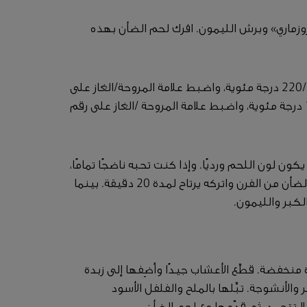
روزماري» وبرش الليمون. افرك لحم الضأن بهذه
اطبخ لحم الضأن لمدة 30 دقيقة بمستوى 240 /220 درجة مئوية، واضبط علامة المروحة/الغاز على
رقم 7، ثم خفّض حرارة الفرن لمستوى 160/ 140 درجة مئوية، واضبط علامة المروحة /الغاز على رقم
 لون اللحم ورديًا. وإذا كنت تحبه ناضجًا تمامًا،
فأكمل الطهي لمدة 15 دقيقة أخرى. أخرج لحم الضأن من الفرن واتركه يرتاح لمدة 20 دقيقة. بينما
لكبر والليمون.
 منخفضة. قطِّع الأعشاب جيدًا وأضِفها إلى زبدة
الأنشوجة. تبِّلها بالملح والفلفل الأسود