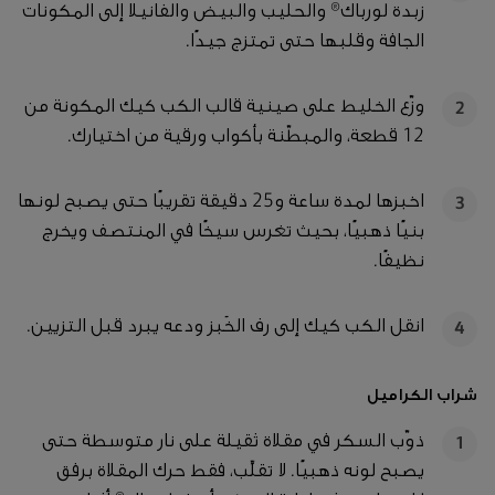
زبدة لورباك® والحليب والبيض والفانيلا إلى المكونات
الجافة وقلبها حتى تمتزج جيدًا.
وزّع الخليط على صينية قالب الكب كيك المكونة من
2
12 قطعة، والمبطّنة بأكواب ورقية من اختيارك.
اخبزها لمدة ساعة و25 دقيقة تقريبًا حتى يصبح لونها
3
بنيًا ذهبيًا، بحيث تغرس سيخًا في المنتصف ويخرج
نظيفًا.
انقل الكب كيك إلى رف الخَبز ودعه يبرد قبل التزيين.
4
شراب الكراميل
ذوّب السكر في مقلاة ثقيلة على نار متوسطة حتى
1
يصبح لونه ذهبيًا. لا تقلِّب، فقط حرك المقلاة برفق