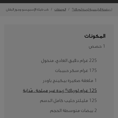
الصفحة الرئيسية لزبدة لورباك®
الوصفات
كب كيك الإسبريسو وجوز البقان
المكونات
1 حصص
225 غرام دقيق العادي، منخول
175 غرام سكر حبيبات
1 ملعقة صغيرة بيكينج باودر
125 غرام لورباك® زبدة غير مملحة ، مُذابة
125 مليلتر حليب كامل الدسم
2 بيضات متوسطة الحجم