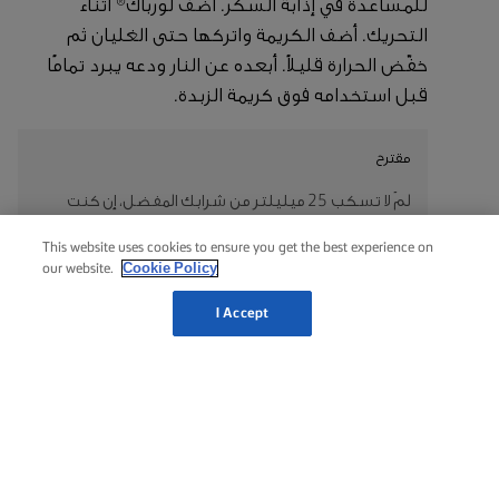
للمساعدة في إذابة السكر. أضف لورباك® أثناء
التحريك. أضف الكريمة واتركها حتى الغليان ثم
خفّض الحرارة قليلاً. أبعده عن النار ودعه يبرد تمامًا
قبل استخدامه فوق كريمة الزبدة.
مقترح
لمَ لا تسكب 25 ميليلتر من شرابك المفضل، إن كنت
تنوي تقديمه إلى ضيوفك المميزين
This website uses cookies to ensure you get the best experience on
Cookie Policy
our website.
حلوى البقان
I Accept
ضع السكر والماء في مقلاة كبيرة ثقيلة على نار عالية،
1
وقم بطهيهم لمدة 8-10 دقائق حتى يتحول السكر
إلى كراميل ذهبي.
صب الخليط في صينية خَبْز مُبطَّنة بورق الخَبْز وقم
2