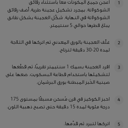
اعجن جميع المكونات معًا باستثناء رقائق
1
الشوكولاتة. بمجرد تشكيل عجينة طرية، أضف رقائق
الشوكولاتة في النهاية. شكّل العجينة بشكل نقانق
يبلغ قطرها حوالي 5 سنتيمتر.
غلّف العجينة بالورق المعدني ثم اتركها في الثلاجة
2
لمدة 20-30 دقيقة لترتاح.
افرد العجينة بسمك 1 سنتيمتر تقريبًا، ثم قطّعها
3
لتشكيلها باستخدام قطاعة البسكويت. ضعها على
صينية الخَبز المبطنة بورق البرشمان.
اخبز الكوكيز في فرن مُسخن مسبقًا بمستوى 175
4
درجة مئوية لمدة 15 دقيقة حتى تصبح ذهبية اللون.
اتركها لتبرد ثم قدّمها.
5