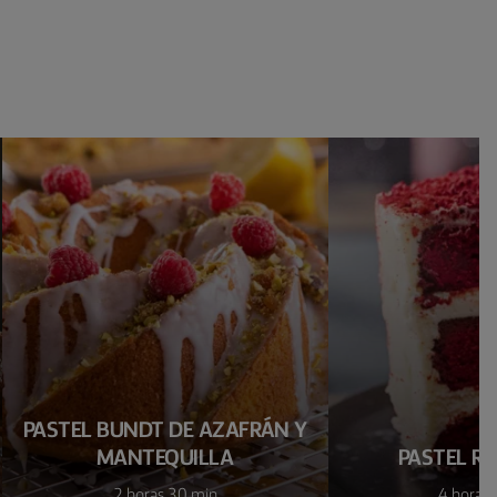
PASTEL BUNDT DE AZAFRÁN Y
MANTEQUILLA
PASTEL RE
2 horas 30 min
4 horas