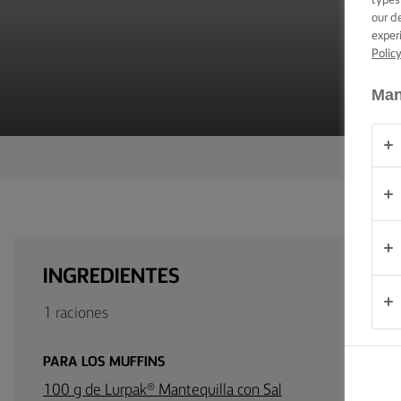
TRUCOS PARA
our d
UNTAR
exper
Polic
OCASIÓN
Man
PRODUCTOS
ACERCA DE
NOSOTROS
CONTACTO
INGREDIENTES
México
1 raciones
PARA LOS MUFFINS
100 g de Lurpak® Mantequilla con Sal