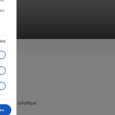
acy
ive
in que se solidifique.
ces