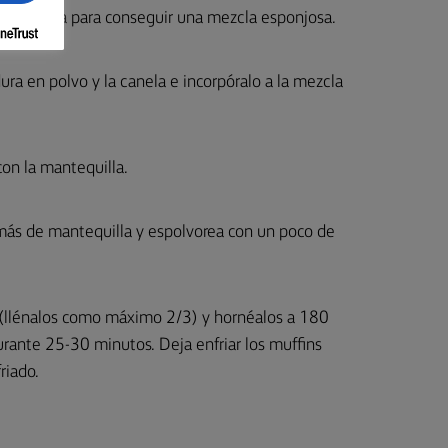
de vainilla para conseguir una mezcla esponjosa.
dura en polvo y la canela e incorpóralo a la mezcla
con la mantequilla.
más de mantequilla y espolvorea con un poco de
 (llénalos como máximo 2/3) y hornéalos a 180
urante 25-30 minutos. Deja enfriar los muffins
riado.