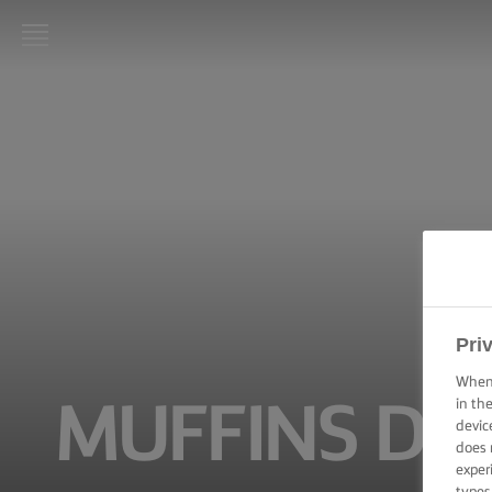
LURPAK®:
INICIO
RECETAS
HABILIDADES,
TRUCOS Y
CONSEJOS DE
COCINA
Pri
HABILIDADES,
TRUCOS Y
When 
CONSEJOS DE
in th
MUFFINS DE
HORNEADO
devic
does 
HABILIDADES,
exper
CONSEJOS Y
types