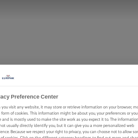
vacy Preference Center
you visit any website, it may store or retrieve information on your browser, m
e form of cookies. This information might be about you, your preferences or you
 PLÁTANO CON
e and is mostly used to make the site work as you expect it to. The informatio
not usually directly identify you, but it can give you a more personalized web
ience. Because we respect your right to privacy, you can choose not to allow s
 of cookies. Click on the different category headings to find out more and cha