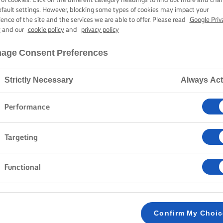
CHOCOLATE
efault settings. However, blocking some types of cookies may impact your
ience of the site and the services we are able to offer. Please read
Google Priv
y
and our
cookie policy
and
privacy policy
55 min tiempo de cocción
age Consent Preferences
Strictly Necessary
Always Act
Inicio
Recetas
MUFFINS DE PLÁTANO Y CHOCOLATE
Performance
Targeting
MÉTODO
Functional
PARA LOS MUFFINS:
Funde la mantequilla Lurpak® y déjala enfriar s
1
Confirm My Choi