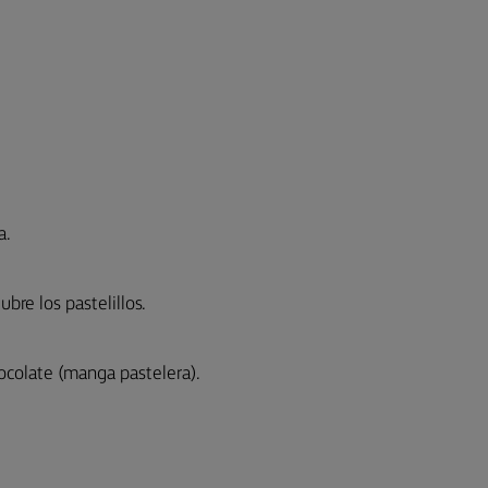
a.
bre los pastelillos.
ocolate (manga pastelera).