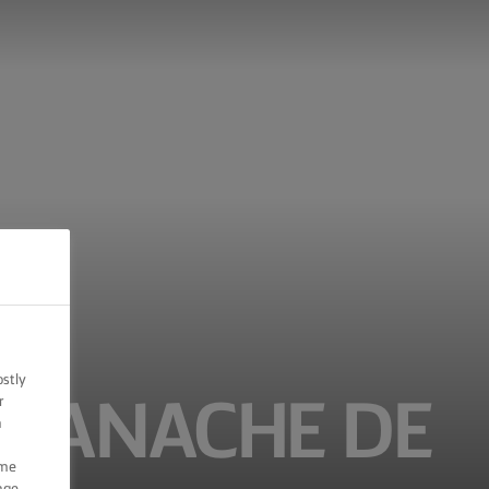
ostly
r
 GANACHE DE
n
ome
nge