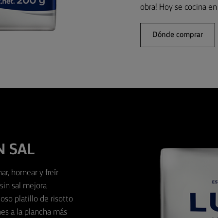
obra! Hoy se cocina en 
Dónde comprar
N SAL
r, hornear y freír
sin sal mejora
so platillo de risotto
nes a la plancha más