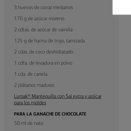
3 huevos de corral medianos
170 g de azúcar moreno
2 cdtas. de azúcar de vainilla
125 g de harina de trigo, tamizada
2 cdas. de coco deshidratado
1 cdta. de levadura en polvo
1 cda. de canela
2 plátanos maduros
Lurpak® Mantequilla con Sal extra y azúcar
para los moldes
PARA LA GANACHE DE CHOCOLATE
50 ml de nata