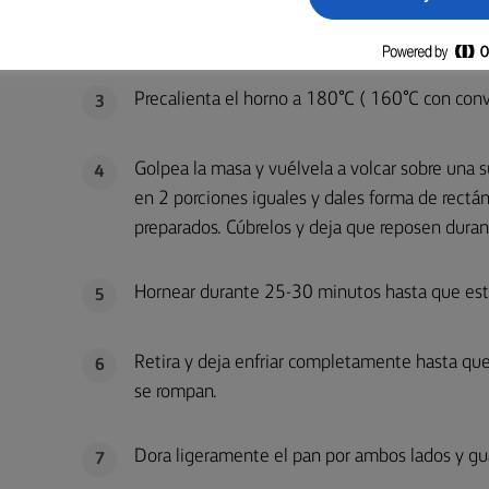
una superficie ligeramente enharinada y amas
grande, cúbrela y déjala reposar durante 1 ho
Precalienta el horno a 180°C ( 160°C con conv
3
Golpea la masa y vuélvela a volcar sobre una 
4
en 2 porciones iguales y dales forma de rectá
preparados. Cúbrelos y deja que reposen dura
Hornear durante 25-30 minutos hasta que est
5
Retira y deja enfriar completamente hasta que
6
se rompan.
Dora ligeramente el pan por ambos lados y gua
7