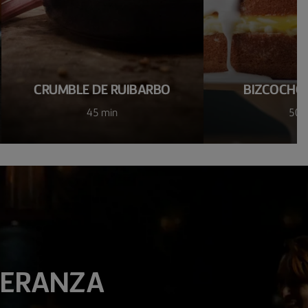
CRUMBLE DE RUIBARBO
BIZCOCHO 
45 min
50 
PERANZA