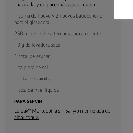
suavizada, y un poco más para engrasar
1 yema de huevo y 2 huevos batidos (uno
para el glaseado)
250 ml de leche a temperatura ambiente
10 g de levadura seca
1 cdta. de azúcar
Una pizca de sal
1 cdta. de vainilla
1 cda. de miel líquida
PARA SERVIR
Lurpak® Mantequilla sin Sal y/o mermelada de
albaricoque.