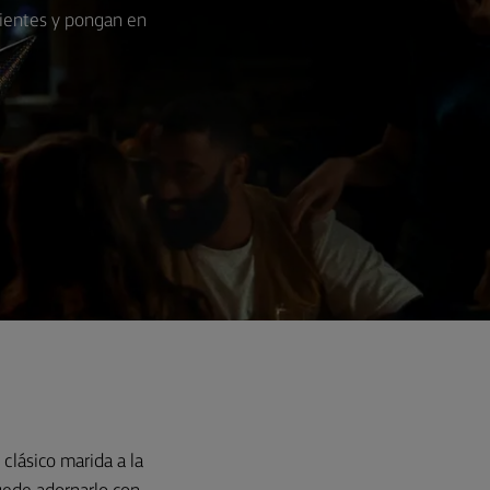
dientes y pongan en
 clásico marida a la