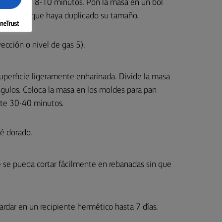
a durante 8-10 minutos. Pon la masa en un bol
ra o hasta que haya duplicado su tamaño.
ección o nivel de gas 5).
superficie ligeramente enharinada. Divide la masa
ngulos. Coloca la masa en los moldes para pan
nte 30-40 minutos.
é dorado.
 se pueda cortar fácilmente en rebanadas sin que
rdar en un recipiente hermético hasta 7 días.