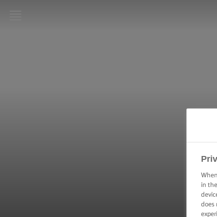
LURPAK®:
INICIO
RECETAS
HABILIDADES,
TRUCOS Y
CONSEJOS DE
COCINA
HABILIDADES,
Pri
TRUCOS Y
CONSEJOS DE
When 
HORNEADO
in th
devic
does 
HABILIDADES,
CONSEJOS Y
exper