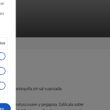
TE
nge
acy
ive
on la mantequilla sin sal suavizada.
ner una textura suave y pegajosa. Colócala sobre
ces