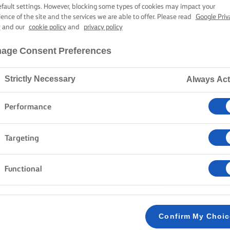
POLVORÓN
efault settings. However, blocking some types of cookies may impact your
ience of the site and the services we are able to offer. Please read
Google Priv
y
and our
cookie policy
and
privacy policy
45 perc sütési-főzési idő
age Consent Preferences
Strictly Necessary
Always Act
Kezdőlap
Receptek
Polvorón
Performance
Targeting
MÓDSZER
Functional
Melegítsd elő a sütőt 170 fokra (légkeveréses
1
Confirm My Choi
A mandulát tedd a tepsire és 5-10 perc alatt p
2