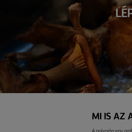
LÉ
MI IS AZ
A polvorón egy oml