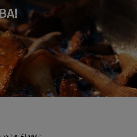
BA!
 szájban. A legjobb