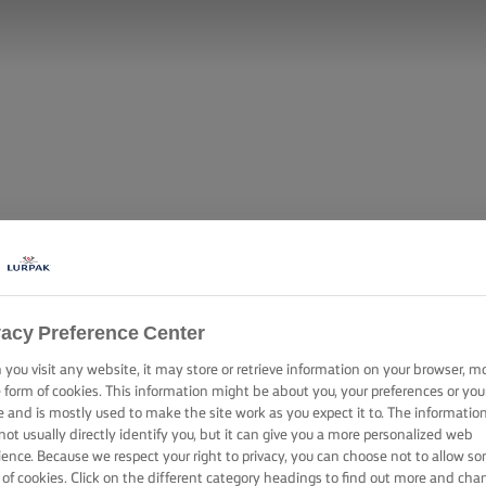
vacy Preference Center
you visit any website, it may store or retrieve information on your browser, m
e form of cookies. This information might be about you, your preferences or you
e and is mostly used to make the site work as you expect it to. The informatio
not usually directly identify you, but it can give you a more personalized web
ience. Because we respect your right to privacy, you can choose not to allow s
 of cookies. Click on the different category headings to find out more and cha