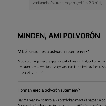
vaníliarudat és cukrot, majd hagyd érni 2-3 hétig.
MINDEN, AMI POLVORÓN
Miből készülnek a polvorón sütemények?
A polvorón egyszerű alapanyagokból készül: liszt, cukor, zsir
Gyakran egy kevés fahéj vagy vanília is kerül bele az ízesíté
receptet szeretnél.
Honnan ered a polvorón sütemény?
Bár ma már sok spanyol ajkú országban megtalálhatóak, a pol