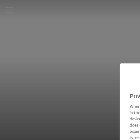
LURPAK®
KEZDŐLAP
RECEPTEK
FŐZÉSI
PRAKTIKÁK,
TIPPEK ÉS
TRÜKKÖK
Pri
SÜTÉSI
PRAKTIKÁK,
When 
TIPPEK ÉS
in th
TRÜKKÖK
devic
does 
exper
KENÉSI
TECHNIKÁK,
types