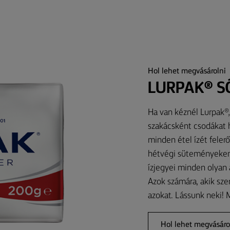
Hol lehet megvásárolni
LURPAK® S
Ha van kéznél Lurpak®, 
szakácsként csodákat h
minden étel ízét felerő
hétvégi süteményeken 
ízjegyei minden olyan 
Azok számára, akik sze
azokat. Lássunk neki!
Hol lehet megvásáro