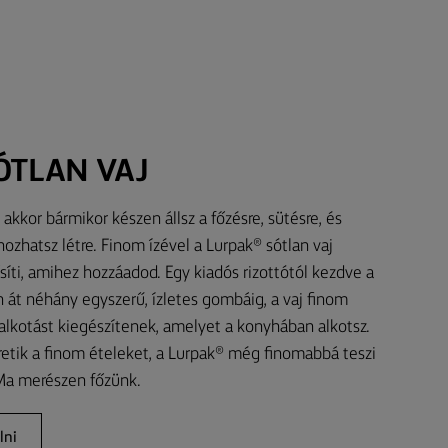
ÓTLAN VAJ
akkor bármikor készen állsz a főzésre, sütésre, és
ozhatsz létre. Finom ízével a Lurpak® sótlan vaj
síti, amihez hozzáadod. Egy kiadós rizottótól kezdve a
át néhány egyszerű, ízletes gombáig, a vaj finom
alkotást kiegészítenek, amelyet a konyhában alkotsz.
retik a finom ételeket, a Lurpak® még finomabbá teszi
 Ma merészen főzünk.
lni