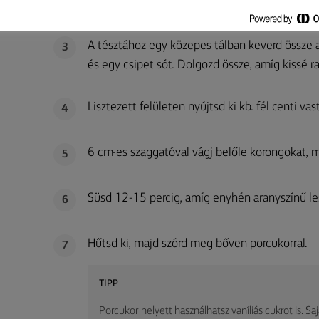
fel durvára és tedd félre.
A tésztához egy közepes tálban keverd össze a v
3
és egy csipet sót. Dolgozd össze, amíg kissé r
Lisztezett felületen nyújtsd ki kb. fél centi vas
4
6 cm-es szaggatóval vágj belőle korongokat, ma
5
Süsd 12-15 percig, amíg enyhén aranyszínű le
6
Hűtsd ki, majd szórd meg bőven porcukorral.
7
TIPP
Porcukor helyett használhatsz vaníliás cukrot is. S