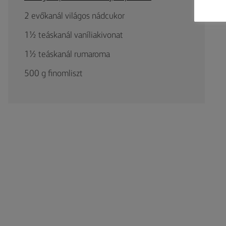
2 evőkanál világos nádcukor
1½ teáskanál vaníliakivonat
1½ teáskanál rumaroma
500 g finomliszt