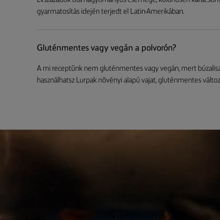
Évszázadok óta hagyományos csemege, különösen karácsonyko
gyarmatosítás idején terjedt el Latin-Amerikában.
Gluténmentes vagy vegán a polvorón?
A mi receptünk nem gluténmentes vagy vegán, mert búzaliszte
használhatsz Lurpak növényi alapú vajat, gluténmentes válto