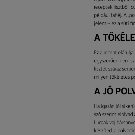
receptek lisztből, 
például fahéj. A „p
jelent – ez a süti 
A TÖKÉLE
Ez a recept elárulja
egyszerűen nem szab
lisztet száraz serpe
milyen tökéletes po
A JÓ POL
Ha igazán jól siker
szó szerint elolvad
Lurpak vaj bársonyo
készíted, a polvoró