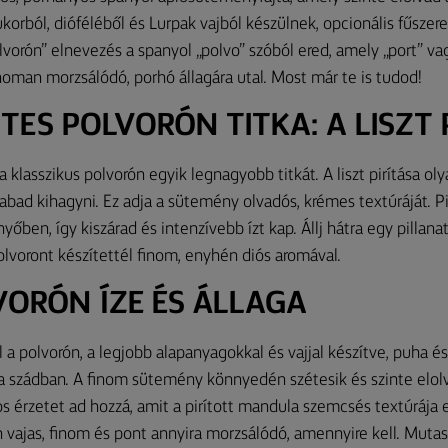
cukorból, dióféléből és Lurpak vajból készülnek, opcionális fűszer
olvorón” elnevezés a spanyol „polvo” szóból ered, amely „port” va
finoman morzsálódó, porhó állagára utal. Most már te is tudod!
TES POLVORÓN TITKA: A LISZT 
 a klasszikus polvorón egyik legnagyobb titkát. A liszt pirítása ol
ad kihagyni. Ez adja a sütemény olvadós, krémes textúráját. Pir
nyőben, így kiszárad és intenzívebb ízt kap. Állj hátra egy pillanat
lvoront készítettél finom, enyhén diós aromával.
VORÓN ÍZE ÉS ÁLLAGA
ül a polvorón, a legjobb alapanyagokkal és vajjal készítve, puha é
 a szádban. A finom sütemény könnyedén szétesik és szinte elolv
s érzetet ad hozzá, amit a pirított mandula szemcsés textúrája eg
n vajas, finom és pont annyira morzsálódó, amennyire kell. Muta