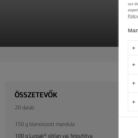
TIPPEK ÉS
our d
TRÜKKÖK
exper
Polic
ALKALOM
Man
TERMÉKEK
RÓLUNK
KAPCSOLAT
ÖSSZETEVŐK
Magyarország
20 darab
150 g blansírozott mandula
100 g Lurpak® sótlan vaj, felpuhítva