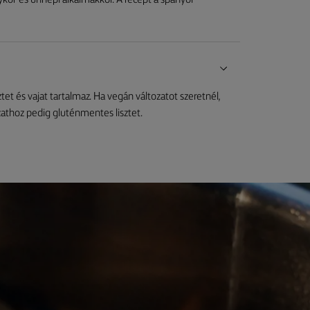
r és ünnepi alkalmakkor. A recept a spanyol
t és vajat tartalmaz. Ha vegán változatot szeretnél,
zathoz pedig gluténmentes lisztet.