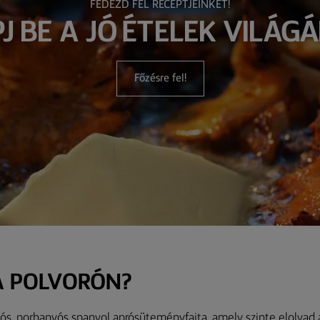
FEDEZD FEL RECEPTJEINKET!
PJ BE A JÓ ÉTELEK VILÁGÁ
Főzésre fel!
 A POLVORÓN?
ós, porhanyós spanyol aprósüteményfajta, amely szinte elolvad a