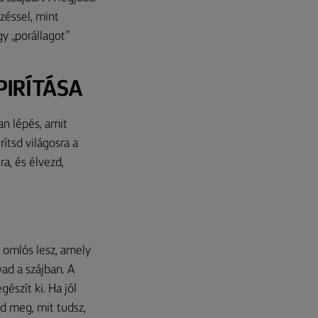
ezéssel, mint
gy „porállagot”
PIRÍTÁSA
yan lépés, amit
ítsd világosra a
ra, és élvezd,
s omlós lesz, amely
ad a szájban. A
észít ki. Ha jól
sd meg, mit tudsz,