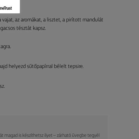
ajat, az aromákat, a lisztet, a pirított mandulát
agacsos tésztát kapsz.
tagra.
jd helyezd sütőpapírral bélelt tepsire.
sz.
aját magad is készíthetsz ilyet – zárható üvegbe tegyél