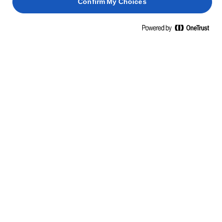
Confirm My Choices
40 λεπτά
3 ώρες
45 λεπτά
1 ώρα