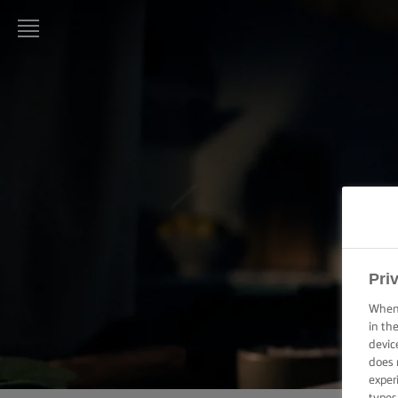
LURPAK®
ΑΡΧΙΚΗ
ΣΥΝΤΑΓΕΣ
ΜΑΓΕΙΡΙΚΗ -
ΔΕΞΙΟΤΗΤΕΣ,
ΣΥΜΒΟΥΛΕΣ
ΚΑΙ
ΜΥΣΤΙΚΑ
Pri
ΖΑΧΑΡΟΠΛΑΣΤΙΚΗ
When 
- ΔΕΞΙΟΤΗΤΕΣ,
in th
ΣΥΜΒΟΥΛΕΣ ΚΑΙ
devic
ΜΥΣΤΙΚΑ
does 
exper
ΕΠΑΛΕΙΨΗ -
types