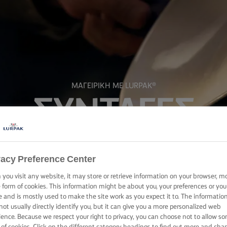
ΜΑΓΕΙΡΙΚΗ ΜΕ LURPAK®
ΣΥΝΤΑΓΕΣ
vacy Preference Center
you visit any website, it may store or retrieve information on your browser, m
e form of cookies. This information might be about you, your preferences or you
e and is mostly used to make the site work as you expect it to. The informatio
not usually directly identify you, but it can give you a more personalized web
ience. Because we respect your right to privacy, you can choose not to allow s
 of cookies. Click on the different category headings to find out more and cha