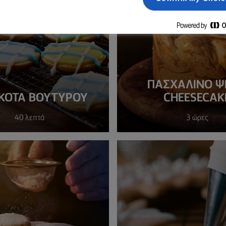
ΠΑΣΧΑΛΙΝΌ Ψ
ΚΟΤΑ ΒΟΥΤΥΡΟΥ
CHEESECAK
40 λεπτά
3 ώρες