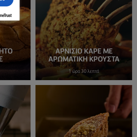
ΗΤΌ
ΑΡΝΊΣΙΟ ΚΑΡΈ ΜΕ
E
ΑΡΩΜΑΤΙΚΉ ΚΡΟΎΣΤΑ
1 ώρα 30 λεπτά