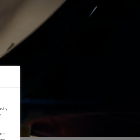
ostly
r
n
ome
nge