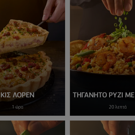
ΚΙΣ ΛΟΡΈΝ
ΤΗΓΑΝΗΤΌ ΡΎΖΙ ΜΕ
1 ώρα
20 λεπτά