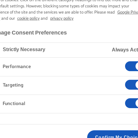
Home
Συνταγές
efault settings. However, blocking some types of cookies may impact your
ience of the site and the services we are able to offer. Please read
Google Priv
y
and our
cookie policy
and
privacy policy
age Consent Preferences
ΤΗΝ ΠΟΔΙΑ ΣΑΣ ΚΑΙ ΔΕΙΤΕ ΤΙΣ
Strictly Necessary
Always Act
Performance
υάσματα
Ζυμαρικά
Ρύζι
Λαχανικά
Ψάρια κα
Targeting
Functional
Confirm My Choi