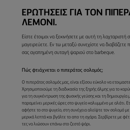
ΕΡΩΤΉΣΕΙΣ ΓΙΑ ΤΟΝ ΠΙΠΕ
ΛΕΜΌΝΙ.
Είστε έτοιμοι να ξεκινήσετε με αυτή τη λαχταριστή 
μαγειρεύετε. Εν τω μεταξύ συνεχίστε να διαβάζετε 
σας αγαπημένη συταγή ψαριού στο barbeque.
Πώς φτιάχνεται ο πιπεράτος σολομός;
Ο πιπεράτος σολομός μας, είναι εξίσου εύκολο να ετοιμαστε
Χρησιμοποιούμε τη διαδικασία της ξηρής άλμης για το καρ
για τη συγκέντρωση της φυσικής γεύσης και τη δημιουργία μ
παραμείνει μερικές ώρες στο ψυγείο καλυμμένο με αλάτι. Ε
αφήστε το στο ψυγείο, στη συνέχεια αλείψτε τον σολομό με 
μερικά λεπτά και βγάλτε το απο τη σχάρα. Σερβίρετε με φέ
τες να λιώσουν επάνω στο ζεστό ψάρι.