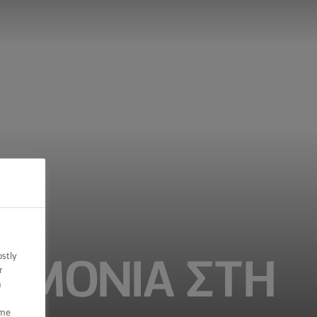
ostly
ΛΕΜΟΝΙΑ ΣΤΗ
r
n
ome