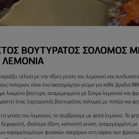
ΣΤΌΣ ΒΟΥΤΥΡΆΤΟΣ ΣΟΛΟΜΌΣ ΜΕ
Ά ΛΕΜΌΝΙΑ
αιριάζει τέλεια με την όξινη γεύση του λεμονιού και συνδυαστικ
ους πιπεριών, είναι ένα ακαταμάχητο γεύμα για κάθε βραδιά BB
 με λιωμένο βούτυρο, αναμεμειγμένο με ξύσμα λεμονιού και φ
οιμαστεί ένας λαχταριστός βουτυράτος σολομός με πιπέρι και ψητ
 τη γεύση του λεμονιού, το σερβίρουμε με ψητά λεμόνια. Τα ψη
 ξεχωριστή, ιδιαίτερα όξινη, καπνιστή γεύση, αναμεμειγμένη μ
των καραμελωμένων φυσικών σακχάρων στη σάρκα των φρούτω