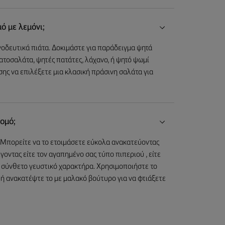
ό με λεμόνι;
νοδευτικά πιάτα. Δοκιμάστε για παράδειγμα ψητά
ατοσαλάτα, ψητές πατάτες, λάχανο, ή ψητό ψωμί
ης να επιλέξετε μια κλασική πράσινη σαλάτα για
λομό;
ό. Μπορείτε να το ετοιμάσετε εύκολα ανακατεύοντας
οντας είτε τον αγαπημένο σας τύπο πιπεριού , είτε
ο σύνθετο γευστικό χαρακτήρα. Χρησιμοποιήστε το
ς, ή ανακατέψτε το με μαλακό βούτυρο για να φτιάξετε