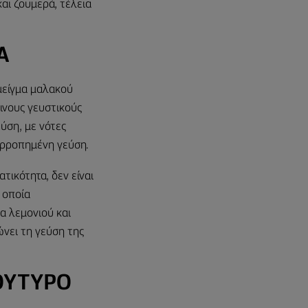
αι ζουμερά, τέλεια
Α
 μείγμα μαλακού
ινους γευστικούς
εύση, με νότες
σορρoπημένη γεύση.
τικότητα, δεν είναι
 οποία
α λεμονιού και
νει τη γεύση της
ΟΎΤΥΡΟ