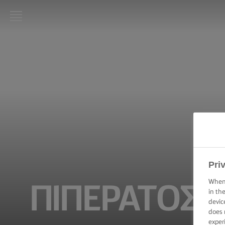
LURPAK®
ΑΡΧΙΚΗ
ΣΥΝΤΑΓΕΣ
ΜΑΓΕΙΡΙΚΗ -
ΔΕΞΙΟΤΗΤΕΣ,
ΣΥΜΒΟΥΛΕΣ
ΚΑΙ
ΜΥΣΤΙΚΑ
Pri
ΖΑΧΑΡΟΠΛΑΣΤΙΚΗ
- ΔΕΞΙΟΤΗΤΕΣ,
When 
ΠΙΠΕΡΑΤΟΣ 
ΣΥΜΒΟΥΛΕΣ ΚΑΙ
in th
ΜΥΣΤΙΚΑ
devic
does 
ΕΠΑΛΕΙΨΗ -
exper