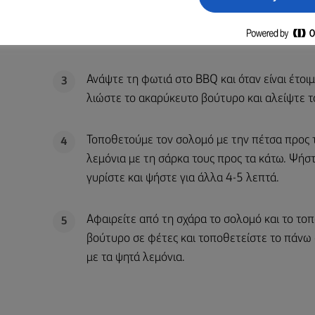
1 ή 2 ώρες πριν ξεκινήσετε το ψήσιμο, πασπα
2
αφήνετε να ξεκουραστούν στο ψυγείο για 1-2
Ανάψτε τη φωτιά στο BBQ και όταν είναι έτοιμ
3
λιώστε το ακαρύκευτο βούτυρο και αλείψτε τ
Τοποθετούμε τον σολομό με την πέτσα προς 
4
λεμόνια με τη σάρκα τους προς τα κάτω. Ψήστ
γυρίστε και ψήστε για άλλα 4-5 λεπτά.
Αφαιρείτε από τη σχάρα το σολομό και το τοπ
5
βούτυρο σε φέτες και τοποθετείστε το πάνω σ
με τα ψητά λεμόνια.