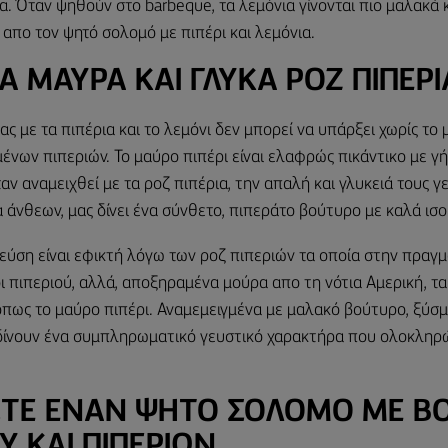
 Όταν ψηθούν στο barbeque, τα λεμόνια γίνονται πιο μαλακά κ
απο τον ψητό σολομό με πιπέρι και λεμόνια.
Α ΜΑΎΡΑ ΚΑΙ ΓΛΥΚΆ ΡΟΖ ΠΙΠΈΡΙ
ς με τα πιπέρια και το λεμόνι δεν μπορεί να υπάρξει χωρίς το
ένων πιπεριών. Το μαύρο πιπέρι είναι ελαφρώς πικάντικο με γή
ταν αναμειχθεί με τα ροζ πιπέρια, την απαλή και γλυκειά τους γ
α άνθεων, μας δίνει ένα σύνθετο, πιπεράτο βούτυρο με καλά ι
εύση είναι εφικτή λόγω των ροζ πιπεριών τα οποία στην πραγμα
ι πιπεριού, αλλά, αποξηραμένα μούρα απο τη νότια Αμερική, τα
όπως το μαύρο πιπέρι. Αναμεμειγμένα με μαλακό βούτυρο, ξύσμ
 δίνουν ένα συμπληρωματικό γευστικό χαρακτήρα που ολοκληρώ
ΤΕ ΈΝΑΝ ΨΗΤΌ ΣΟΛΟΜΌ ΜΕ Β
 ΚΑΙ ΠΙΠΕΡΙΏΝ