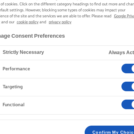
ΣΧΑΡΑ
 of cookies. Click on the different category headings to find out more and cha
efault settings. However, blocking some types of cookies may impact your
ience of the site and the services we are able to offer. Please read
Google Priv
y
and our
cookie policy
and
privacy policy
2 ώρες 45 λεπτά χρόνος μαγειρέματος
age Consent Preferences
Strictly Necessary
Always Act
Home
Συνταγές
ΣΟΛΟΜΟΣ
Performance
Targeting
ΜΈΘΟΔΟΣ
Functional
Σε ένα γουδοχέρι ή μύλο τρίβουμε τους κόκκ
1
ξύσμα λεμονιού και ανακατεύουμε με το μαλ
σχήμα, τυλίγουμε σε λαδόκολλα και το αφήνο
Confirm My Choi