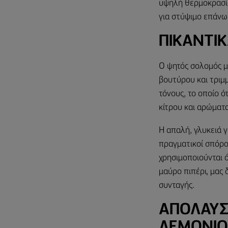
υψηλή θερμοκρασία.
για στύψιμο επάνω 
ΠΙΚΆΝΤΙΚ
Ο ψητός σολομός μα
βουτύρου και τριμμ
τόνους, το οποίο ό
κίτρου και αρώματ
Η απαλή, γλυκειά γ
πραγματικοί σπόρο
χρησιμοποιούνται 
μαύρο πιπέρι, μας
συνταγής.
ΑΠΟΛΑΎΣ
ΛΕΜΟΝΙΟΎ