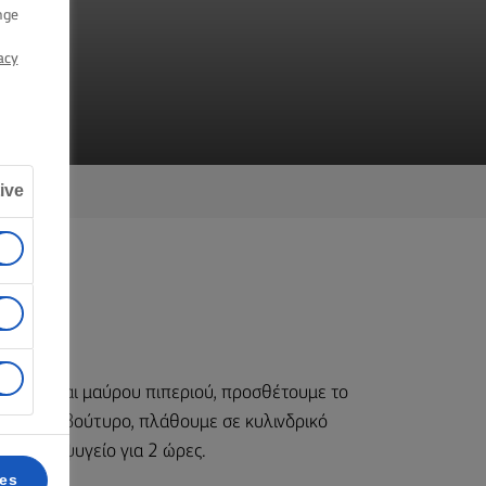
nge
acy
ive
ους ροζ και μαύρου πιπεριού, προσθέτουμε το
ακωμένο βούτυρο, πλάθουμε σε κυλινδρικό
υμε στο ψυγείο για 2 ώρες.
ces