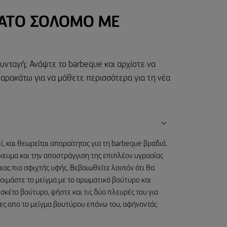
ΡΆΤΟ ΣΟΛΟΜΌ ΜΕ
συνταγή; Ανάψτε το barbeque και αρχίστε να
παρακάτω για να μάθετε περισσότερα για τη νέα
ί, και θεωρείται απαραίτητος για τη barbeque βραδιά.
ύκευμα και την αποστράγγιση της επιπλέον υγρασίας
ιας πιο σφιχτής υφής. Βεβαιωθείτε λοιπόν ότι θα
τοιμάστε το μείγμα με το αρωματικό βούτυρο και
σκέτο βούτυρο, ψήστε και τις δύο πλευρές του για
τες απο το μείγμα βουτύρου επάνω του, αφήνοντάς