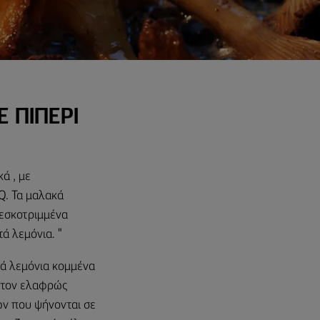
 ΠΙΠΈΡΙ
ά , με
Q. Τα μαλακά
ρεσκοτριμμένα
ά λεμόνια. "
τά λεμόνια κομμένα
ε τον ελαφρώς
ν που ψήνονται σε