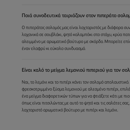
Ποιά συνοδευτικά ταιριάζουν στον πιπεράτο σολομ
Ο πιπεράτος σολομός μας είναι λαχταριστός με διάφορα συ
λαχανικά σε σουβλάκι, ψητό καλαμπόκι στο στάχυ, κρύα πατ
αλειμμένο με αρωματικό βούτυρο με σκόρδο. Μπορείτε επίσ
έναν ελαφρύ κι εύκολο συνδυασμό.
Είναι καλό το μείγμα λεμονιού πιπεριού για τον σο
Ναι, το λεμόνι και το πιπέρι κάνει τον σολομό απολαυστικ
φρεσκοτριμμένο ξύσμα λεμονιού με αλεσμένο πιπέρι, επιλέγ
ένα μείγμα διαφορετικών τύπων για να φτιάξετε κάτι με πι
όπως είναι πιτσιλώντας με αυτό το ψητό και τις σαλάτες σα
λαχταριστό αρωματικό βούτυρο με πιπέρι και λεμόνι.