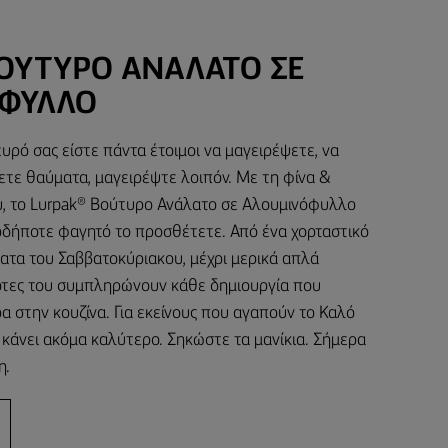
ΒΟΎΤΥΡΟ ΑΝΆΛΑΤΟ ΣΕ
ΦΥΛΛΟ
υρό σας είστε πάντα έτοιμοι να μαγειρέψετε, να
ετε θαύματα, μαγειρέψτε λοιπόν. Με τη φίνα &
, το Lurpak® Βούτυρο Ανάλατο σε Αλουμινόφυλλο
ιοδήποτε φαγητό το προσθέτετε. Από ένα χορταστικό
ματα του Σαββατοκύριακου, μέχρι μερικά απλά
 νότες του συμπληρώνουν κάθε δημιουργία που
α στην κουζίνα. Για εκείνους που αγαπούν το Καλό
 κάνει ακόμα καλύτερο. Σηκώστε τα μανίκια. Σήμερα
η.