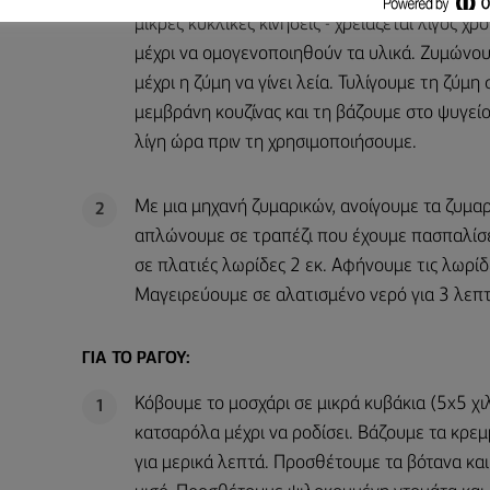
μικρές κυκλικές κινήσεις - χρειάζεται λίγος χρ
μέχρι να ομογενοποιηθούν τα υλικά. Ζυμώνο
μέχρι η ζύμη να γίνει λεία. Τυλίγουμε τη ζύμη 
μεμβράνη κουζίνας και τη βάζουμε στο ψυγείο
λίγη ώρα πριν τη χρησιμοποιήσουμε.
Με μια μηχανή ζυμαρικών, ανοίγουμε τα ζυμαρ
2
απλώνουμε σε τραπέζι που έχουμε πασπαλίσει
σε πλατιές λωρίδες 2 εκ. Αφήνουμε τις λωρί
Μαγειρεύουμε σε αλατισμένο νερό για 3 λεπτά
ΓΙΑ ΤΟ ΡΑΓΟΎ:
Κόβουμε το μοσχάρι σε μικρά κυβάκια (5x5 χιλ
1
κατσαρόλα μέχρι να ροδίσει. Βάζουμε τα κρεμ
για μερικά λεπτά. Προσθέτουμε τα βότανα και