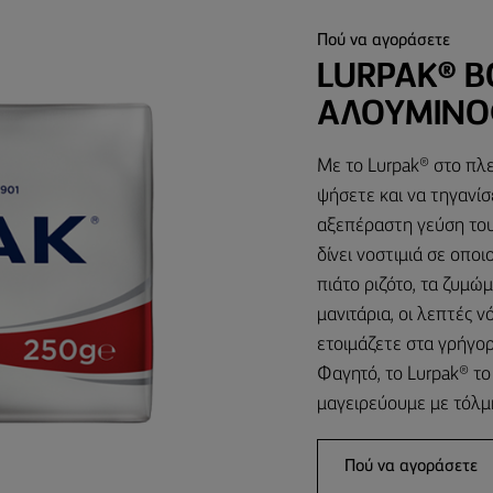
Πού να αγοράσετε
LURPAK® 
ΑΛΟΥΜΙΝΌ
Με το Lurpak® στο πλε
ψήσετε και να τηγανίσ
αξεπέραστη γεύση του
δίνει νοστιμιά σε οπο
πιάτο ριζότο, τα ζυμώ
μανιτάρια, οι λεπτές
ετοιμάζετε στα γρήγορ
Φαγητό, το Lurpak® το
μαγειρεύουμε με τόλμ
Πού να αγοράσετε