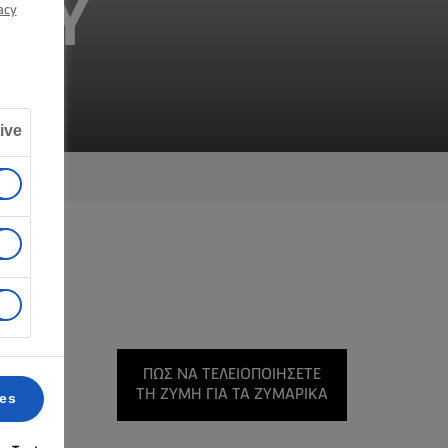
ΓΟΎ
acy
ive
άμποσο
ΠΏΣ ΝΑ ΤΕΛΕΙΟΠΟΙΉΣΕΤΕ
αλεύρι
ΤΗ ΖΎΜΗ ΓΙΑ ΤΑ ΖΥΜΑΡΙΚΆ
ces
 τα
με