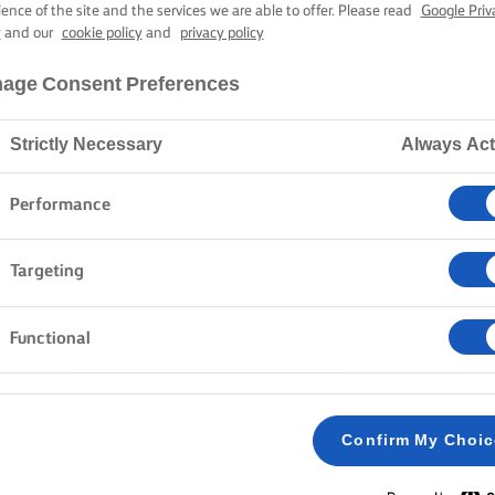
ΠΑΡΔΈΛΕΣ ΡΑ
ience of the site and the services we are able to offer. Please read
Google Priv
y
and our
cookie policy
and
privacy policy
age Consent Preferences
40 λεπτά χρόνος μαγειρέματος
Strictly Necessary
Always Act
Home
Συνταγές
ΠΑΠΑΡΔΕΛΕΣ ΡΑΓΟΥ
Performance
Targeting
ΜΈΘΟΔΟΣ
Functional
Ανακατεύουμε το αλεύρι μαζί και ρίχνουμε κ
1
στο τραπέζι. Φτιάχνουμε ένα βουναλάκι από 
Confirm My Choi
με μια τρύπα στο κέντρο. Στο κέντρο, βάζουμε
αυγά και το λάδι. Ανακατεύουμε με τα χέρια, 