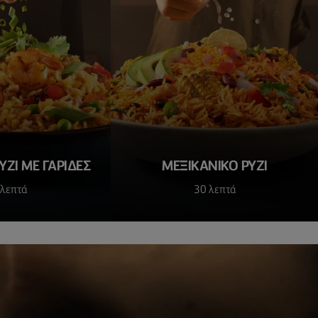
ΖΙ ΜΕ ΓΑΡΊΔΕΣ
ΜΕΞΙΚΆΝΙΚΟ ΡΎΖΙ
 λεπτά
30 λεπτά