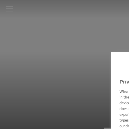
LURPAK®
ΑΡΧΙΚΗ
ΣΥΝΤΑΓΕΣ
ΜΑΓΕΙΡΙΚΗ -
ΔΕΞΙΟΤΗΤΕΣ,
ΣΥΜΒΟΥΛΕΣ
ΚΑΙ
Pri
ΜΥΣΤΙΚΑ
When 
in th
ΖΑΧΑΡΟΠΛΑΣΤΙΚΗ
- ΔΕΞΙΟΤΗΤΕΣ,
devic
ΣΥΜΒΟΥΛΕΣ ΚΑΙ
does 
ΜΥΣΤΙΚΑ
exper
types
our d
ΕΠΑΛΕΙΨΗ -