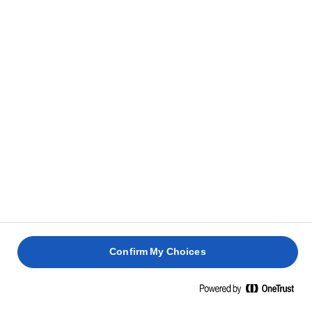
Όταν η κορυφή του pancake αρχίσει να αναβλύζει,
3
γυρίστε και μαγειρέψτε την άλλη πλευρά για ένα
επιπλέον 1 λεπτό ή μέχρι να μαγειρευτεί το
pancake. Αφαιρέστε και τοποθετήστε σε ένα ταψί
και καλύψτε χαλαρά με αλουμινόχαρτο. Κρατήστε
το pancake ζεστό σε φούρνο χαμηλής
θερμοκρασίας.
Επαναλάβετε με το υπόλοιπο κουρκούτι.
4
Σερβίρετε τα pancakes σε ένα σωρό με διάσπαρτα
5
βατόμουρα, πεκάν, ένα πασπαλισμένο σιρόπι
σφενδάμου και μια επικάλυψη βουτύρου Lurpak®.
Confirm My Choices