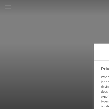
LURPAK®
ΑΡΧΙΚΗ
ΣΥΝΤΑΓΕΣ
ΜΑΓΕΙΡΙΚΗ -
ΔΕΞΙΟΤΗΤΕΣ,
ΣΥΜΒΟΥΛΕΣ
ΚΑΙ
Pri
ΜΥΣΤΙΚΑ
When 
in th
ΖΑΧΑΡΟΠΛΑΣΤΙΚΗ
- ΔΕΞΙΟΤΗΤΕΣ,
devic
ΣΥΜΒΟΥΛΕΣ ΚΑΙ
does 
ΜΥΣΤΙΚΑ
exper
types
our d
ΕΠΑΛΕΙΨΗ -