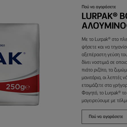
Πού να αγοράσετε
LURPAK® 
ΑΛΟΥΜΙΝΌ
Με το Lurpak® στο πλε
ψήσετε και να τηγανίσ
αξεπέραστη γεύση του
δίνει νοστιμιά σε οπο
πιάτο ριζότο, τα ζυμώ
μανιτάρια, οι λεπτές
ετοιμάζετε στα γρήγορ
Φαγητό, το Lurpak® το
μαγειρεύουμε με τόλμ
Πού να αγοράσετε