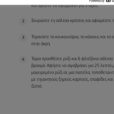
και αφήστε να σιγοβράσει για 3 ώρες
Σουρώστε τη σάλτσα κρέατος και αφαιρέστε τ
2
Τηγανίστε τα κουκουνάρια, τα κάσιους και τα
3
στην άκρη.
Τώρα προσθέστε ρύζι και 6 φλιτζάνια σάλτσα 
4
βρασμό. Αφήστε να σιγοβράσει για 25 λεπτά 
μαγειρεμένο ρύζι σε μια πιατέλα, τοποθετών
με τηγανητούς ξηρούς καρπούς, σταφίδες και 
ζεστό.