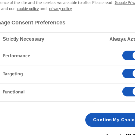
ΑΡΝΊ KABSA
ience of the site and the services we are able to offer. Please read
Google Priv
y
and our
cookie policy
and
privacy policy
age Consent Preferences
3 ώρες 40 λεπτά χρόνος μαγειρέματος
Strictly Necessary
Always Act
Home
Συνταγές
ΑΡΝΙ KABSA
Performance
Targeting
ΜΈΘΟΔΟΣ
Functional
Μαγειρέψτε τα κρεμμύδια, το αρνί, το αλάτι, τ
1
πουρέ ντομάτας και τα μπαχαρικά Kabsa με β
Confirm My Choi
Lurpak® για 10 λεπτά σε δυνατή φωτιά,
ανακατεύοντάς τα καλά. Προσθέστε νερό που