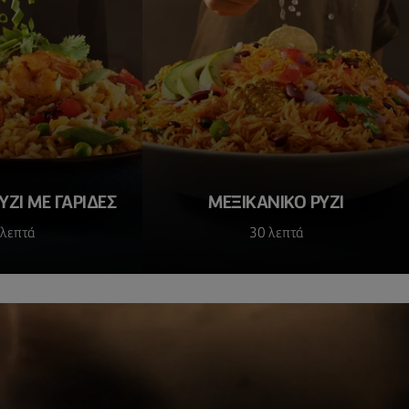
ΖΙ ΜΕ ΓΑΡΊΔΕΣ
ΜΕΞΙΚΆΝΙΚΟ ΡΎΖΙ
 λεπτά
30 λεπτά