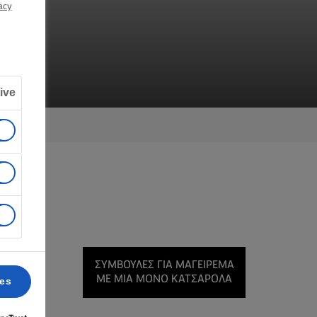
acy
ive
ον
ΣΥΜΒΟΥΛΈΣ ΓΙΑ ΜΑΓΕΊΡΕΜΑ
ούτυρο
ΜΕ ΜΙΑ ΜΌΝΟ ΚΑΤΣΑΡΌΛΑ
ces
 βράζει