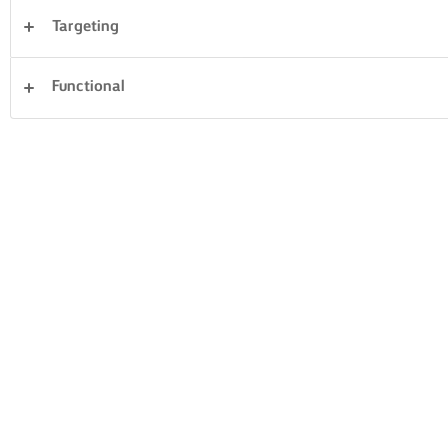
Targeting
Επιδόρπια
Δείπνο
Κέικ & Αρτοσκευάσματα
Functional
Ζυμαρικά
Ρύζι
Ψάρια και Θαλασσινά
Σφολιάτες
Σάντουιτς
Απαλοιφή όλων
Λαχανικά
25 Συνολικός αριθμός