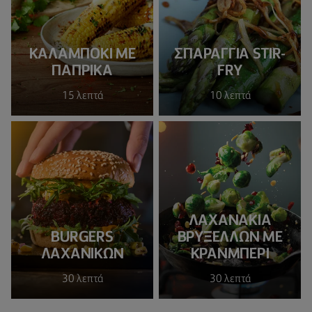
ΚΑΛΑΜΠΌΚΙ ΜΕ
ΣΠΑΡΆΓΓΙΑ STIR-
ΠΆΠΡΙΚΑ
FRY
15 λεπτά
10 λεπτά
ΛΑΧΑΝΆΚΙΑ
BURGERS
ΒΡΥΞΕΛΛΏΝ ΜΕ
ΛΑΧΑΝΙΚΏΝ
ΚΡΆΝΜΠΕΡΙ
30 λεπτά
30 λεπτά