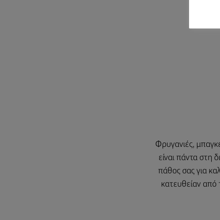
Φρυγανιές, μπαγκέ
είναι πάντα στη 
πάθος σας για κα
κατευθείαν από τ