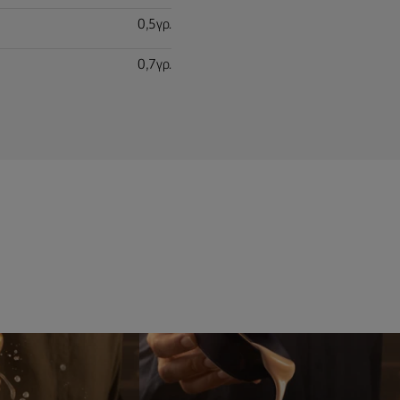
0,5γρ.
0,7γρ.