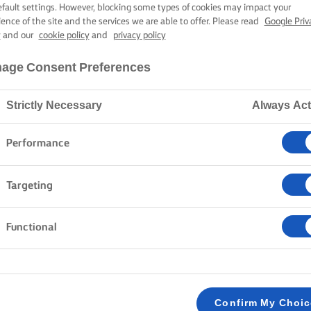
efault settings. However, blocking some types of cookies may impact your
LURPAK®
ience of the site and the services we are able to offer. Please read
Google Priv
ΤΟ ΠΟΥ ΑΛΕΊΦ
y
and our
cookie policy
and
privacy policy
age Consent Preferences
Strictly Necessary
Always Act
Home
Προϊόντα
Lurpak® Soft Ανάλατο που Αλείφεται Εύκολα
Performance
Targeting
Ο ΚΑΛΟ ΦΑΓΗΤΟ ΑΞΙΖΕΙ LURPA
Functional
Confirm My Choi