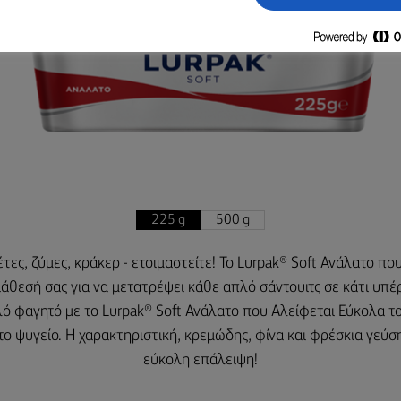
225 g
500 g
τες, ζύμες, κράκερ - ετοιμαστείτε! Το Lurpak® Soft Ανάλατο πο
διάθεσή σας για να μετατρέψει κάθε απλό σάντουιτς σε κάτι υπέ
λό φαγητό με το Lurpak® Soft Ανάλατο που Αλείφεται Εύκολα τ
ο ψυγείο. Η χαρακτηριστική, κρεμώδης, φίνα και φρέσκια γεύση
εύκολη επάλειψη!