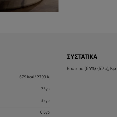
ΣΥΣΤΑΤΙΚΑ
Βούτυρο (64%) (Γάλα), Κρα
679 Kcal / 2793 Kj
75γρ.
35γρ.
0,6γρ.