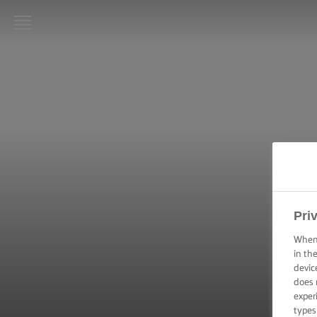
LURPAK®
ΑΡΧΙΚΗ
ΣΥΝΤΑΓΕΣ
ΜΑΓΕΙΡΙΚΗ -
ΔΕΞΙΟΤΗΤΕΣ,
ΣΥΜΒΟΥΛΕΣ
ΚΑΙ
ΜΥΣΤΙΚΑ
Pri
When 
ΖΑΧΑΡΟΠΛΑΣΤΙΚΗ
- ΔΕΞΙΟΤΗΤΕΣ,
in th
ΣΥΜΒΟΥΛΕΣ ΚΑΙ
devic
ΜΥΣΤΙΚΑ
does 
exper
types
ΕΠΑΛΕΙΨΗ -