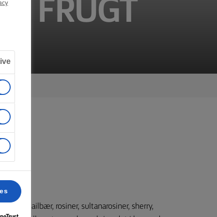
ET FRUGT
acy
ive
ces
r, cocktailbær, rosiner, sultanarosiner, sherry,