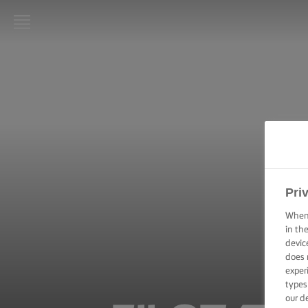
LURPAK®
HJEM
OPSKRIFTER
MADLAVNING:
TEKNIKKER,
TIPS & TRICKS
Pri
BAGNING:
When 
TEKNIKKER,
in th
TIPS &
devic
TRICKS
does 
exper
ANLEDNINGER
types
our d