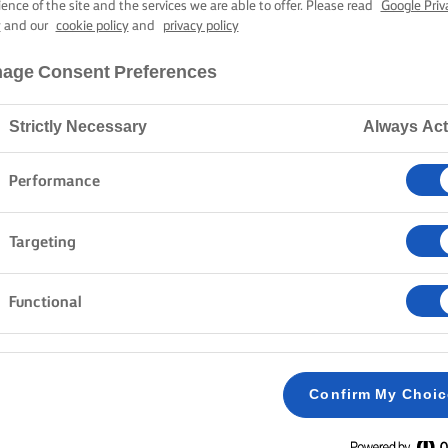
TER MED TØRR
ience of the site and the services we are able to offer. Please read
Google Priv
y
and our
cookie policy
and
privacy policy
age Consent Preferences
40 min. tilberedningstid
Strictly Necessary
Always Act
Hjem
Opskrifter
FILOTÆRTER MED TØRRET FRUGT
Performance
Targeting
Functional
FREMGANGSMÅDE
Forvarm ovnen til 180° C/160° C varmluft.
1
Confirm My Choi
Kom revet pære, appelsin- og citronskal, abrikose
2