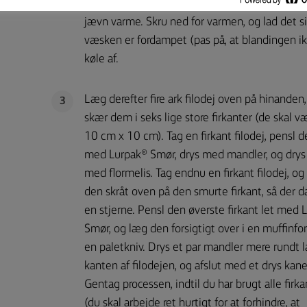
brandy, honning, kanel, saft og skal af clement
jævn varme. Skru ned for varmen, og lad det si
væsken er fordampet (pas på, at blandingen ik
køle af.
Læg derefter fire ark filodej oven på hinanden
3
skær dem i seks lige store firkanter (de skal v
10 cm x 10 cm). Tag en firkant filodej, pensl d
med Lurpak® Smør, drys med mandler, og drys 
med flormelis. Tag endnu en firkant filodej, og
den skråt oven på den smurte firkant, så der 
en stjerne. Pensl den øverste firkant let med 
Smør, og læg den forsigtigt over i en muffinf
en paletkniv. Drys et par mandler mere rundt 
kanten af filodejen, og afslut med et drys kane
Gentag processen, indtil du har brugt alle firk
(du skal arbejde ret hurtigt for at forhindre, at