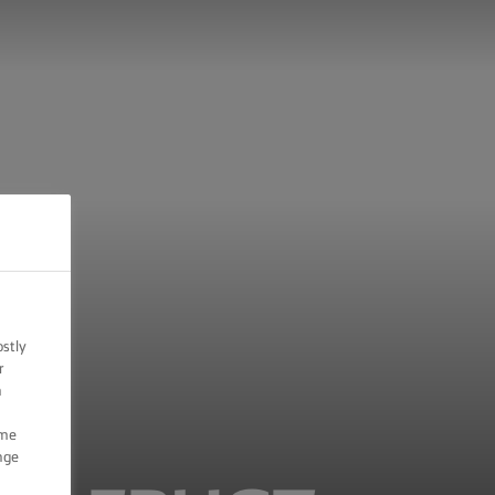
ostly
r
n
ome
nge