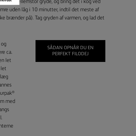
in i en mellemstor gryde, og bring det i kog ved
mre uden låg i 10 minutter, indtil det meste af
ke brænder på). Tag gryden af varmen, og lad det
, og
SÅDAN OPNÅR DU EN
ære ca.
PERFEKT FILODEJ
en let
let
 læg
dannes
Lurpak®
orm med
langs
l.
anterne