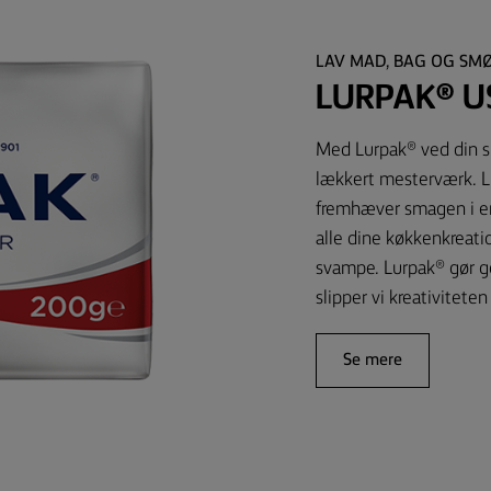
LAV MAD, BAG OG SM
LURPAK® U
Med Lurpak® ved din sid
lækkert mesterværk. L
fremhæver smagen i enh
alle dine køkkenkreatio
svampe. Lurpak® gør g
slipper vi kreativiteten 
Se mere