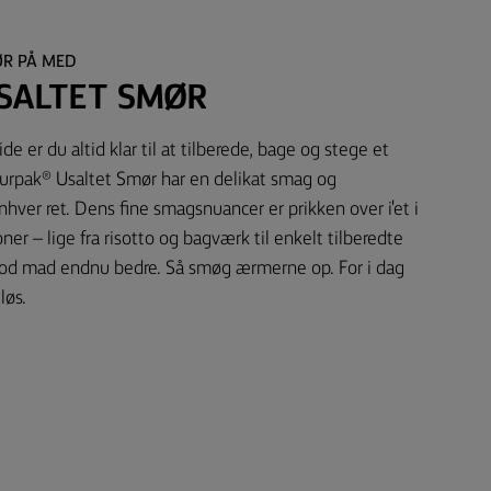
ØR PÅ MED
SALTET SMØR
e er du altid klar til at tilberede, bage og stege et
urpak® Usaltet Smør har en delikat smag og
ver ret. Dens fine smagsnuancer er prikken over i'et i
ner – lige fra risotto og bagværk til enkelt tilberedte
od mad endnu bedre. Så smøg ærmerne op. For i dag
løs.