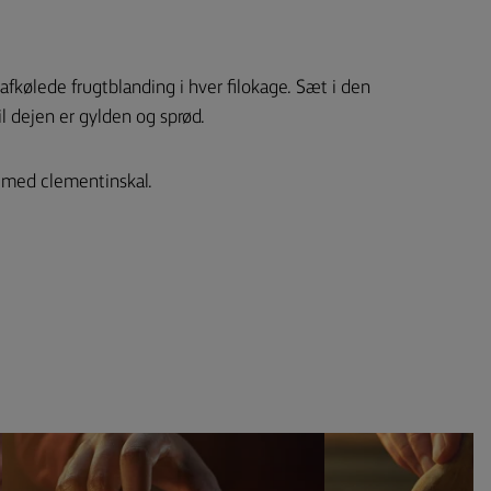
afkølede frugtblanding i hver filokage. Sæt i den
l dejen er gylden og sprød.
t med clementinskal.