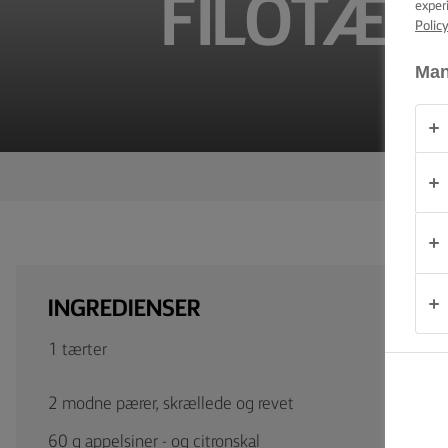
FILOTÆR
exper
PRODUKTER
Polic
Man
OM
OS
KONTAKT
Danmark
INGREDIENSER
1 tærter
2 modne pærer, skrællede og revet
60 g appelsiner - og citronskal