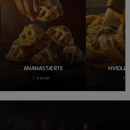
ANANASTÆRTE
HVIDLØ
4 timer
1 t