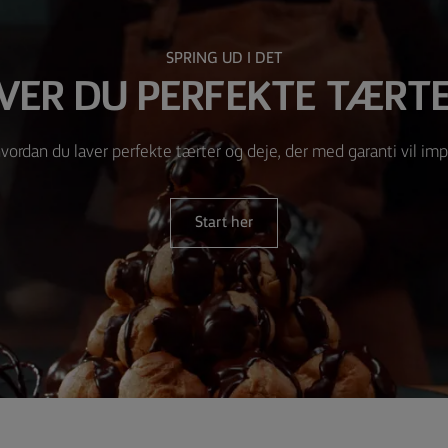
SPRING UD I DET
VER DU PERFEKTE TÆRTE
vordan du laver perfekte tærter og deje, der med garanti vil im
Start her