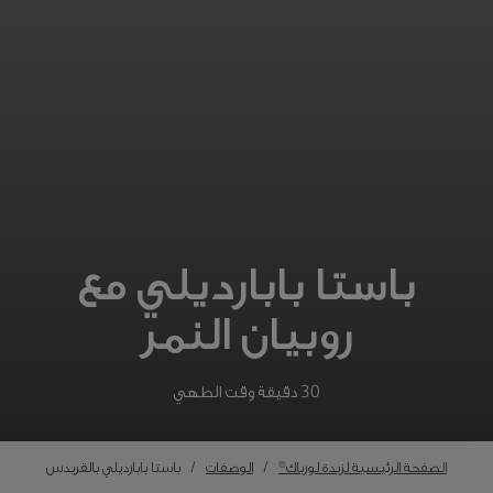
باستا بابارديلي مع
روبيان النمر
30 دقيقة وقت الطهي
الصفحة الرئيسية لزبدة لورباك®
الوصفات
باستا بابارديلي بالقريدس