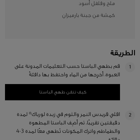
ملح وفلفل أسود
كمشة من جبنة بارميزان
الطريقة
قم بطهي الباستا حسب التعليمات المدونة على
1
العبوة، أخرِجها من الماء واحتفظ بها دافئةً
كيف تتقن طهي الباستا
اقلي قريدس النمر والثوم في زبدة لورباك® لمدة
2
دقيقتين تقريبًا، ثم أضِف الباستا المطهوة
والطماطم واترك المكونات تُطهى معًا لمدة 3-4
دقائق.