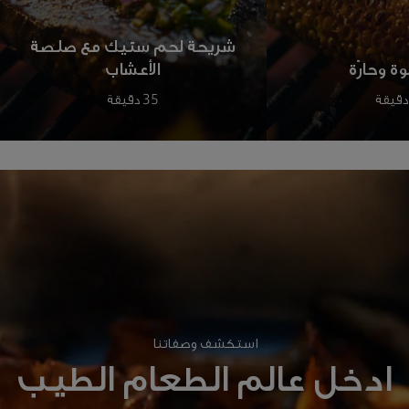
شريحة لحم ستيك مع صلصة
وة وحارّة
الأعشاب
35 دقيقة
استكشف وصفاتنا
ادخل عالم الطعام الطيب