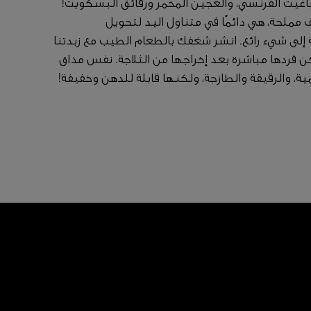
باغيت الفرنسي، والعجين المخمّر ورقائق البسكويت!
 مملحة، هي دائمًا في متناول اليد لتحويل
لى شيء رائع. انشر شغفك بالطعام الطيب مع زبدتنا
كن فردها مباشرة بعد إخراجها من الثلاجة. نفس مذاق
مية، والرقيقة والطازجة، ولكنها قابلة للدهن وخفيفة!