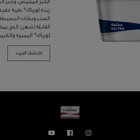
الخبز المحمّص، وخبز ال
زبدة لورباك® طرية خفيف
السندويشات البسيطة إ
القابلة للدهن، التي يم
لورباك® المميزة والكري
اكتشف المزيد