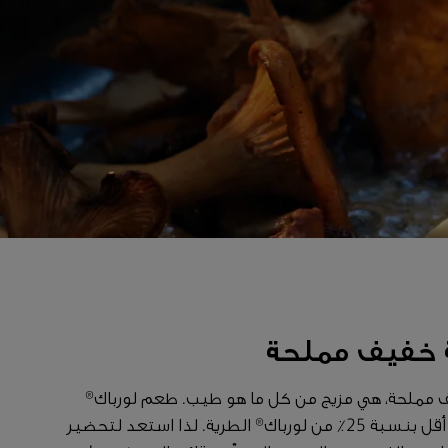
ة خفيف مملحة
ف مملحة، هي مزيج من كل ما هو طيب. طعم لورباك®
الذي تحبه، فقط بدهون أقل بنسبة 25٪ من لورباك® الطرية. لذا استعد لتحضير