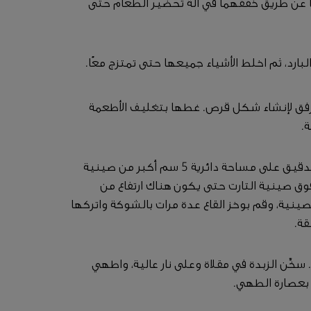
ضًا عن طريق خفقهما في آلة تحضير الطعام حتى
فق لإنشاء شكل قرص. غطها بتغليف الأطعمة
.
افرد العجينة على سطح مرشوش بالقليل من الدقيق على مساحة دائرية 5 سم أكبر من صينية
فه فوق صينية التارت حتى يكون هناك ارتفاع من
لصينية، وقم بوخز القاع عدة مرات بالشوكة واتركها
خِّن الزبدة في مقلاة وعلى نار عالية، واطهي