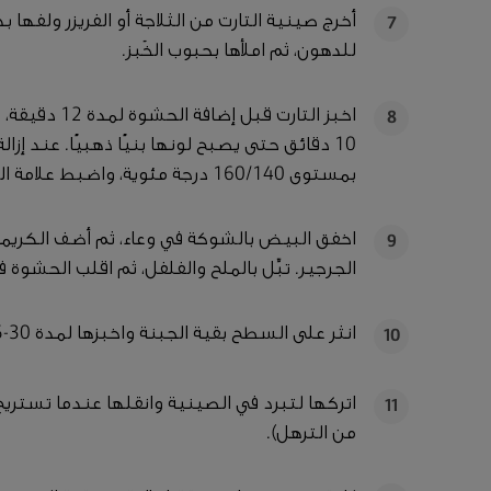
أخرج صينية التارت من الثلاجة أو الفريزر ولفها ب
7
للدهون، ثم املأها بحبوب الخَبز.
8
10 دقائق حتى يصبح لونها بنيًا ذهبيًا. عند إز
بمستوى 160/140 درجة مئوية، واضبط علامة الغاز/الفرن على رقم 2.
اخفق البيض بالشوكة في وعاء، ثم أضف الكريمة 
9
الجرجير. تبِّل بالملح والفلفل، ثم اقلب الحشوة 
انثر على السطح بقية الجبنة واخبزها لمدة 30-35 دقيقة حتى تتماسك ويصبح لونها بنيًا ذهبيًا.
10
اتركها لتبرد في الصينية وانقلها عندما تست
11
من الترهل).