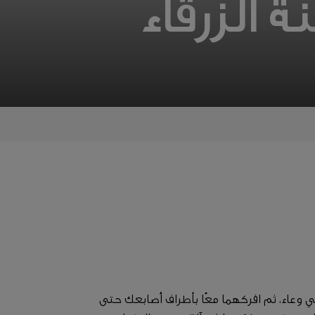
 الزرقاء
 وعاء، ثم افركهما معًا بأطراف أصابعك حتى