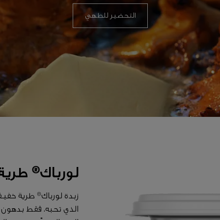
التحضير للطهي
لورباك® طري
زبدة لورباك® طرية خفي