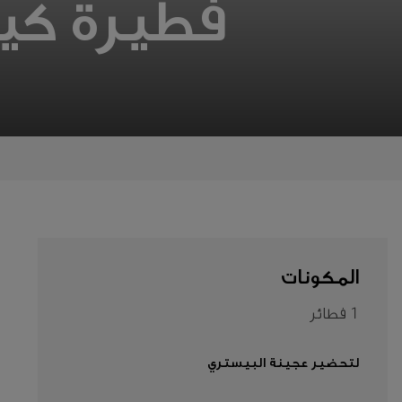
فطيرة كيش
المناسبات
المنتجات
معلومات
عنا
تواصل
معنا
المكونات
Middle
East
1 فطائر
(العربية)
لتحضير عجينة البيستري