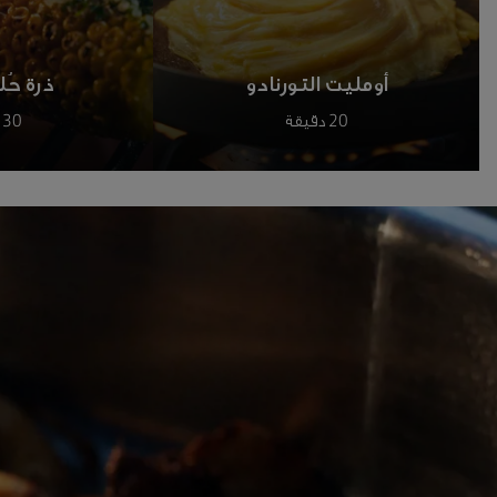
أومليت التورنادو
ذرة حُل
20 دقيقة
30 دقيقة