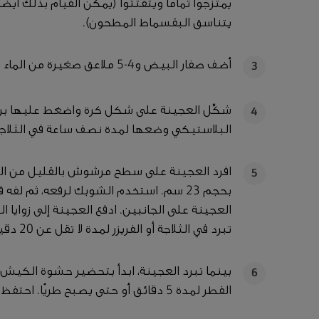
يمتزجوا تمامًا ويتفتتوا (يمكن القيام بذلك أي
يتناسق البقسماط المطحون).
أضف صفار البيض و4-5 ملاعق صغيرة من الماء البارد، ثم اخلط الأشياء جميعها حتى تمتزج معًا.
3
شكِّل العجينة على شكل كرة واضغط عليها بر
4
البلاستيكي وضعها لمدة نصف ساعة في الثلاجة
5
بحجم 23 سم. استخدم الشوبك لرفعه، ثم ل
العجينة على الجانبين. ادفع العجينة إلى زوايا ا
تبرد في الثلاجة أو الفريزر لمدة لا تقل عن 20 دقيقة.
بينما تبرد العجينة، ابدأ بتحضير حشوة الكيش. س
6
الفطر لمدة 5 دقائق أو حتى يصبح طريًا. احتفظ بعصارة الطهي.