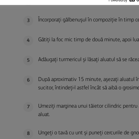
Turnați grișul și continuați să amestecați pân
2
Încorporați gălbenușul în compoziție în timp c
3
Gătiți la foc mic timp de două minute, apoi luaț
4
Adăugați turmericul și lăsați aluatul să se răce
5
După aproximativ 15 minute, așezați aluatul înt
6
sucitor, întindeți-l astfel încât să aibă o grosi
Umeziți marginea unui tăietor cilindric pentru 
7
aluat.
Ungeți o tavă cu unt și puneți cercurile de gno
8