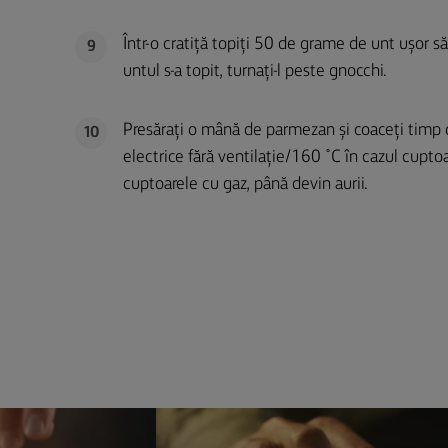
Într-o cratiță topiți 50 de grame de unt ușor 
9
untul s-a topit, turnați-l peste gnocchi.
Presărați o mână de parmezan și coaceți timp 
10
electrice fără ventilație/160 ˚C în cazul cuptoa
cuptoarele cu gaz, până devin aurii.