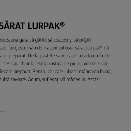
SĂRAT LURPAK®
deauna gata să gătiți, să coaceți și să prăjiți
re. Cu gustul său delicat, untul ușor sărat Lurpak® dă
ărui preparat. De la pastele savuroase la tarta cu fructe
ucces sau chiar la rețeta rustică de piure, aromele sale
iecare preparat. Pentru cei care iubesc mâncarea bună,
ultă savoare. Acum, suflecați-vă mânecile. Astăzi