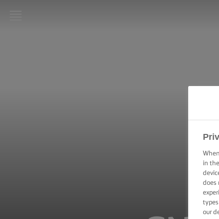
LURPAK®
PAGINA
DE
PORNIRE
REȚETE
ARTA
GĂTITULUI,
Pri
SFATURI ȘI
TRUCURI
When 
in th
devic
ARTA
COFETĂRIEI
does 
ȘI A
exper
PATISERIEI,
types
SFATURI ȘI
our d
TRUCURI