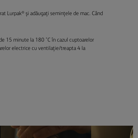
sărat Lurpak® și adăugați semințele de mac. Când
de 15 minute la 180 ˚C în cazul cuptoarelor
relor electrice cu ventilație/treapta 4 la