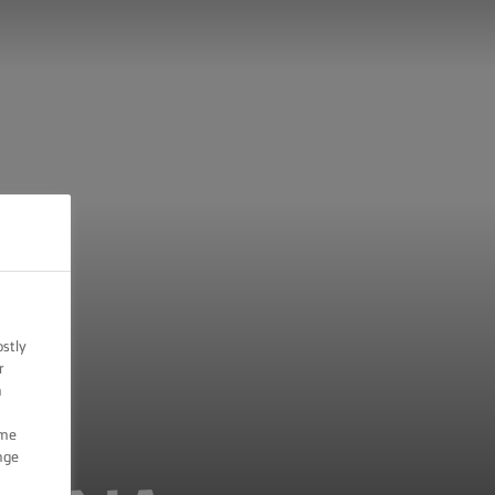
ostly
r
n
ome
nge