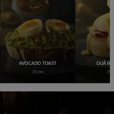
AVOCADO TOAST
OUĂ BE
25 min
35 