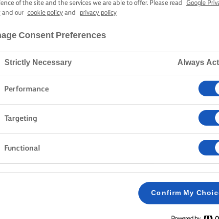
CCHI ALLA RO
ience of the site and the services we are able to offer. Please read
Google Priv
y
and our
cookie policy
and
privacy policy
age Consent Preferences
1 oră timp de gătit
Strictly Necessary
Always Act
Pagina de pornire
Rețete
GNOCCHI ALLA ROMANA
Performance
Targeting
Functional
PREGĂTIRE
Turnați apa, laptele de ovăz și 100 g de unt ușo
1
fierbe.
Confirm My Choi