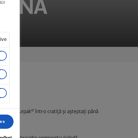
MANA
acy
ive
r sărat Lurpak® într-o cratiță și așteptați până
ces