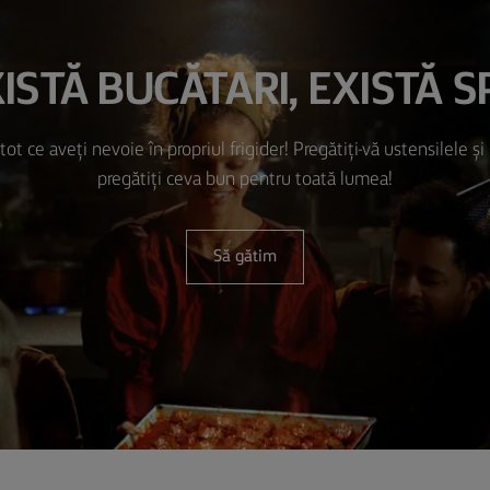
ISTĂ BUCĂTARI, EXISTĂ 
 tot ce aveți nevoie în propriul frigider! Pregătiți-vă ustensilele și
pregătiți ceva bun pentru toată lumea!
Să gătim