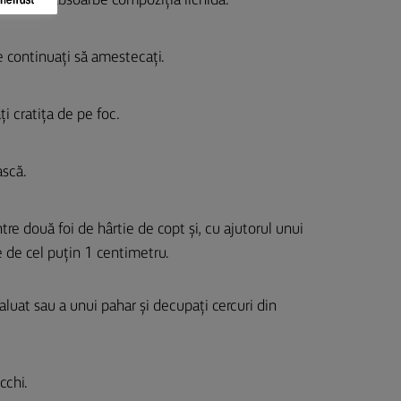
ă când se absoarbe compoziția lichidă.
e continuați să amestecați.
i cratița de pe foc.
ască.
re două foi de hârtie de copt și, cu ajutorul unui
me de cel puțin 1 centimetru.
aluat sau a unui pahar și decupați cercuri din
cchi.