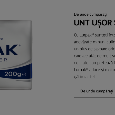
De unde cumpărați
UNT UȘOR 
Cu Lurpak® sunteți întot
adevărate minuni culina
un plus de savoare oric
care are atât de mult s
delicate completează f
Lurpak® aduce și mai m
gătim altfel.
De unde cumpărați