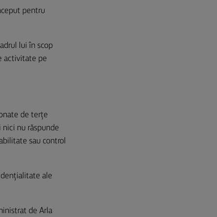
onceput pentru
adrul lui în scop
e activitate pe
ionate de terțe
și nici nu răspunde
bilitate sau control
idențialitate ale
ministrat de Arla