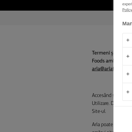
exper
Polic
OCAZIE
Man
PRODUSE
DESPRE
NOI
Termeni și Condiții
Foods amba. Dacă a
arla@arlafoods.c
DATE DE
CONTACT
România
Accesând și folosind
Utilizare. Dacă nu a
Site-ul.
Arla poate modifica 