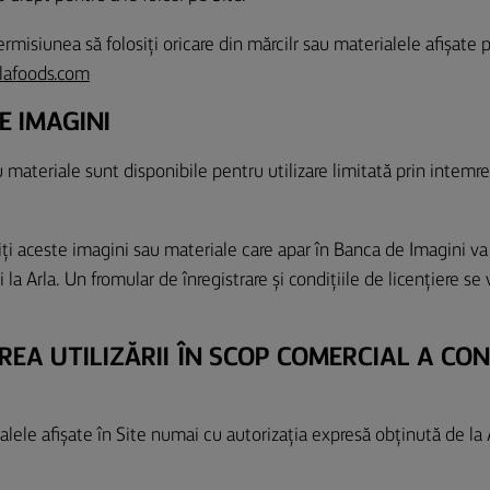
ermisiunea să folosiți oricare din mărcilr sau materialele afișate 
lafoods.com
E IMAGINI
materiale sunt disponibile pentru utilizare limitată prin intemre
iți aceste imagini sau materiale care apar în Banca de Imagini va
i la Arla. Un fromular de înregistrare și condițiile de licențiere se
EREA UTILIZĂRII ÎN SCOP COMERCIAL A CO
alele afișate în Site numai cu autorizația expresă obținută de la 