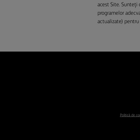
acest Site. Sunteți 
programelor adecvat
actualizate) pentru
Politică de co