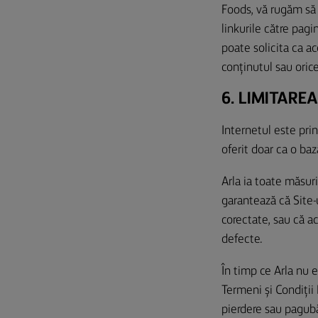
Foods, vă rugăm să 
linkurile către pagin
poate solicita ca ac
conținutul sau orice
6. LIMITARE
Internetul este pri
oferit doar ca o baz
Arla ia toate măsur
garantează că Site-ul
corectate, sau că ac
defecte.
În timp ce Arla nu
Termeni și Condiții
pierdere sau pagubă 