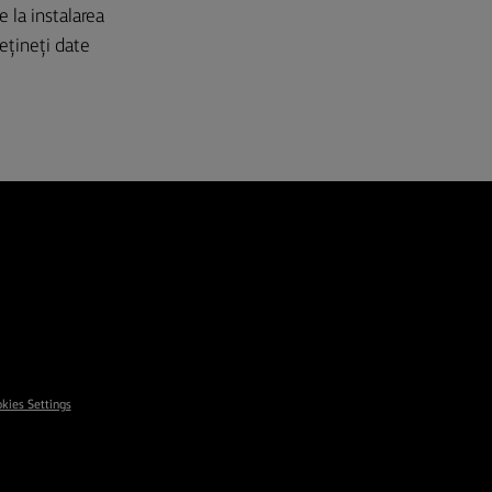
e la instalarea
ețineți date
kies Settings