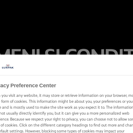
ENI ŞI CONDIŢ
UTILIZARE
vacy Preference Center
you visit any website, it may store or retrieve information on your browser, m
e form of cookies. This information might be about you, your preferences or you
e and is mostly used to make the site work as you expect it to. The informatio
not usually directly identify you, but it can give you a more personalized web
ience. Because we respect your right to privacy, you can choose not to allow s
 of cookies. Click on the different category headings to find out more and cha
efault settings. However, blocking some types of cookies may impact your