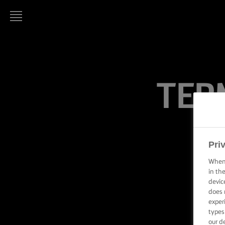
LURPAK®
PAGINA
DE
PORNIRE
TERM
REȚETE
ARTA
GĂTITULUI,
Pri
SFATURI ȘI
TRUCURI
When 
in th
ARTA
devic
COFETĂRIEI
does 
ȘI A
exper
PATISERIEI,
types
SFATURI ȘI
TRUCURI
our d