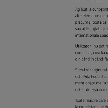
Ați luat la cunoștin
alte elemente de pro
precum și toate cel
sau al licențiaților 
internaționale speci
Utilizatorii nu pot 
comercial, crea lucr
din când în când. fă
Siteul și conținutul
este Arla Food daca 
menționate mai sus 
este interzisă în m
Toate mărcile care 
la proprietarul lor d