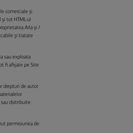
ile comerciale și
l și tot HTML-ul
oprietatea Arla și /
icabile și tratate
ția sau exploata
t fi afișate pe Site
or drepturi de autor
materialelor
 sau dsitribuite
inut permisiunea de