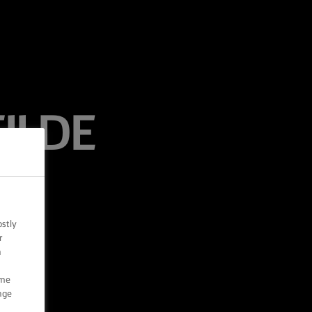
II DE
ostly
r
n
ome
nge