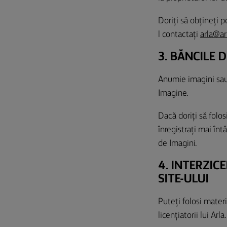
Doriți să obțineți p
l contactați
arla@ar
3. BĂNCILE D
Anumie imagini sau 
Imagine.
Dacă doriți să folos
înregistrați mai întâ
de Imagini.
4. INTERZIC
SITE-ULUI
Puteți folosi materi
licențiatorii lui Arla.