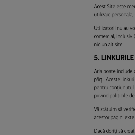
Acest Site este men
utilizare personală,
Utilizatorii nu au v
comercial, inclusiv 
niciun alt site.
5. LINKURILE
Arla poate include d
părți. Aceste linkur
pentru conțiunutul 
privind politicile d
Vă stătuim să verifi
acestor pagini exter
Dacă doriți să creaț