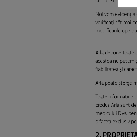
orcărui site Arla) u
Noi vom evidenția or
verificați cât mai d
modificările operate,
Arla depune toate ef
acestea nu putem ga
fiabilitatea și cara
Arla poate șterge ma
Toate informațiile c
produs Arla sunt de 
medicului Dvs. pentr
o faceți exclusiv pe
2. PROPRIET