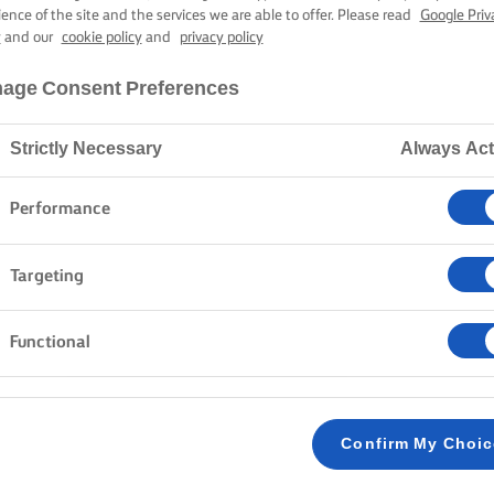
ience of the site and the services we are able to offer. Please read
Google Priv
y
and our
cookie policy
and
privacy policy
Pagina de pornire
Termeni şi Condiţii de utilizare
age Consent Preferences
Strictly Necessary
Always Act
 Standard de utilizare a site-ului Arla Foods. Acest site vă este
Performance
veți sugestii, comentarii sau solicitări, vă rugăm să ne contac
om
sau puteți să ne scrieți la adresa Sønderhøj 14, 8260 Viby 
Targeting
Functional
 Site-ul se consideră că ați citit și sunteți de acord cu Termenii ș
cceptați în totalitate acești Termeni și Condiții nu ar trebui să acc
Confirm My Choi
acești Termeni și Condiții de Utilizare din când în când. Folosirea