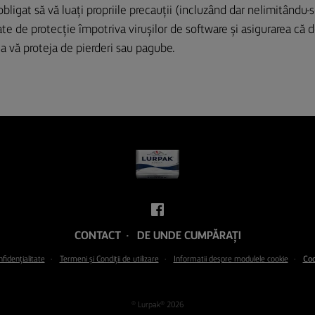
obligat să vă luați propriile precauții (incluzând dar nelimitându-s
e de protecție împotriva virușilor de software și asigurarea că d
 a vă proteja de pierderi sau pagube.
CONTACT
DE UNDE CUMPĂRAȚI
nfidențialitate
Termeni şi Condiţii de utilizare
Informatii despre modulele cookie
Coo
© Lurpak® 2026