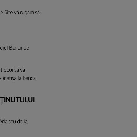
pe Site vă rugăm să-
diul Băncii de
 trebui să vă
 vor afișa la Banca
NŢINUTULUI
Arla sau de la