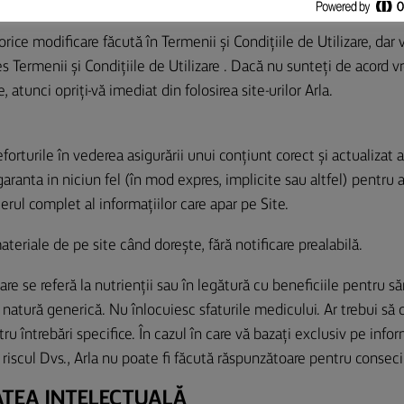
lterior unor astfel de modificări demonstrează acordul Dvs. cu Ter
ice modificare făcută în Termenii și Condițiile de Utilizare, dar 
es Termenii și Condițiile de Utilizare . Dacă nu sunteți de acord v
 atunci opriți-vă imediat din folosirea site-urilor Arla.
orturile în vederea asigurării unui conțiunt corect și actualizat al
ranta in niciun fel (în mod expres, implicite sau altfel) pentru 
cterul complet al informațiilor care apar pe Site.
teriale de pe site când dorește, fără notificare prealabilă.
are se referă la nutrienții sau în legătură cu beneficiile pentru să
natură generică. Nu înlocuiesc sfaturile medicului. Ar trebui să c
u întrebări specifice. În cazul în care vă bazați exclusiv pe inform
 riscul Dvs., Arla nu poate fi făcută răspunzătoare pentru conseci
ATEA INTELECTUALĂ