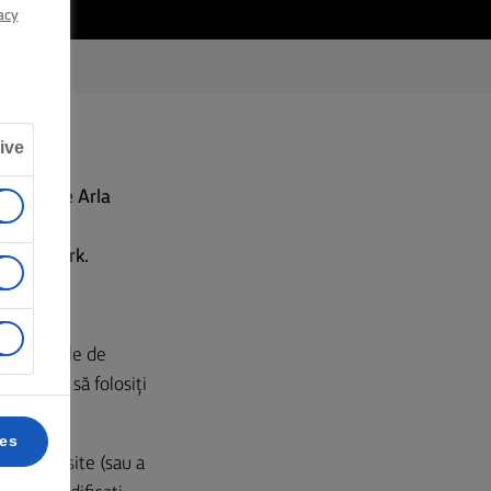
acy
ive
 oferit de Arla
tați la
J, Denmark.
i Condițiile de
esați sau să folosiți
ces
 acestui site (sau a