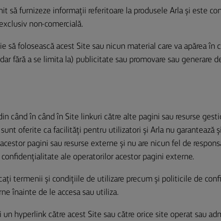
it să furnizeze informații referitoare la produsele Arla și este c
 exclusiv non-comercială.
oie să folosească acest Site sau nicun material care va apărea în c
(dar fără a se limita la) publicitate sau promovare sau generare d
in când în când în Site linkuri către alte pagini sau resurse gest
i sunt oferite ca facilități pentru utilizatori și Arla nu garantează 
acestor pagini sau resurse externe și nu are nicun fel de responsa
e confidențialitate ale operatorilor acestor pagini externe.
cați termenii și condițiile de utilizare precum și politicile de conf
ne înainte de le accesa sau utiliza.
i un hyperlink către acest Site sau către orice site operat sau ad