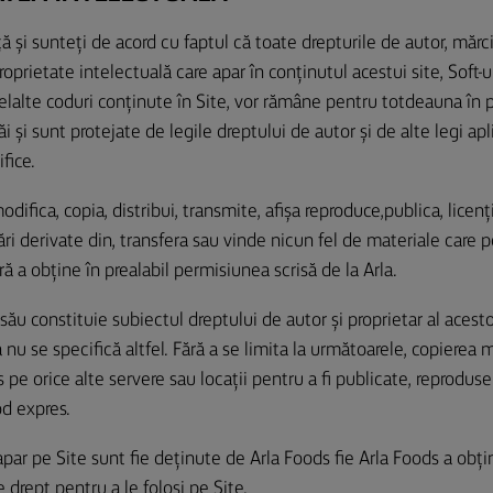
ță și sunteți de acord cu faptul că toate drepturile de autor, mărc
prietate intelectuală care apar în conținutul acestui site, Soft-u
elalte coduri conținute în Site, vor rămâne pentru totdeauna în pr
săi și sunt protejate de legile dreptului de autor și de alte legi apl
fice.
modifica, copia, distribui, transmite, afișa reproduce,publica, licen
ări derivate din, transfera sau vinde nicun fel de materiale care po
ră a obține în prealabil permisiunea scrisă de la Arla.
 său constituie subiectul dreptului de autor și proprietar al acest
nu se specifică altfel. Fără a se limita la următoarele, copierea 
pe orice alte servere sau locații pentru a fi publicate, reproduse
od expres.
apar pe Site sunt fie deținute de Arla Foods fie Arla Foods a obț
e drept pentru a le folosi pe Site.