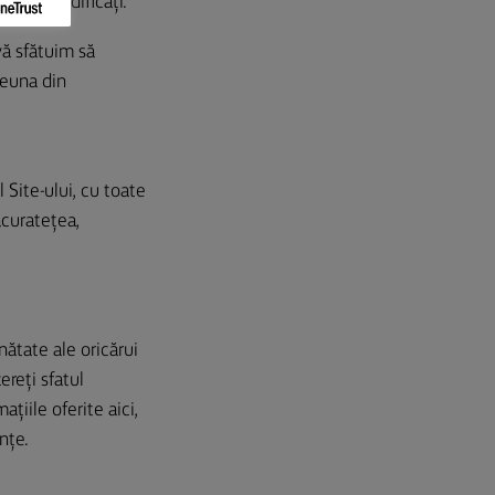
menii modificați.
vă sfătuim să
reuna din
 Site-ului, cu toate
acuratețea,
nătate ale oricărui
ereți sfatul
ațiile oferite aici,
nțe.