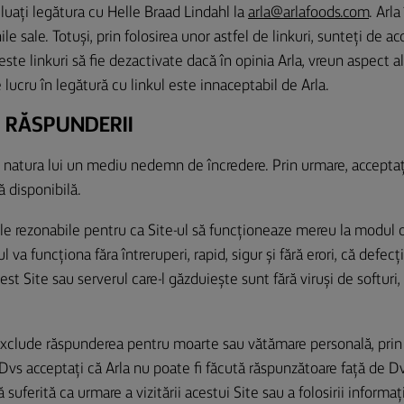
luați legătura cu Helle Braad Lindahl la
arla@arlafoods.com
. Arl
ile sale. Totuși, prin folosirea unor astfel de linkuri, sunteți de ac
este linkuri să fie dezactivate dacă în opinia Arla, vreun aspect al
 lucru în legătură cu linkul este innaceptabil de Arla.
A RĂSPUNDERII
n natura lui un mediu nedemn de încredere. Prin urmare, acceptaț
ă disponibilă.
ile rezonabile pentru ca Site-ul să funcționeaze mereu la modul o
 va funcționa făra întreruperi, rapid, sigur și fără erori, că defecți
est Site sau serverul care-l găzduiește sunt fără viruși de softuri,
 exclude răspunderea pentru moarte sau vătămare personală, prin
 Dvs acceptați că Arla nu poate fi făcută răspunzătoare față de Dv
suferită ca urmare a vizitării acestui Site sau a folosirii informaț