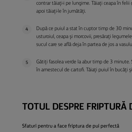
contrar tăiați-i pe lungime. Tăiați ceapa în felii g
apoi tăiați-le în jumătăți.
După ce puiul a stat în cuptor timp de 30 minu
4
usturoiul, ceapa și morcovii, presărați legumel
sucul care se află deja în partea de jos a vasul
Gătiți fasolea verde la abur timp de 3 minute. 
5
în amestecul de cartofi. Tăiați puiul în bucăți ș
TOTUL DESPRE FRIPTURĂ 
Sfaturi pentru a face friptura de pui perfectă