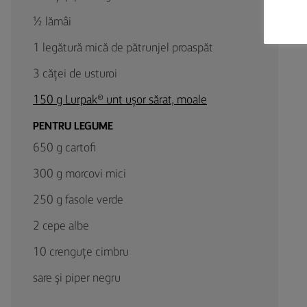
½ lămâi
1 legătură mică de pătrunjel proaspăt
3 căței de usturoi
150 g Lurpak® unt ușor sărat, moale
PENTRU LEGUME
650 g cartofi
300 g morcovi mici
250 g fasole verde
2 cepe albe
10 crenguțe cimbru
sare și piper negru