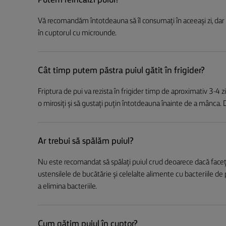
Putem reîncălzi puiul?
Vă recomandăm întotdeauna să îl consumați în aceeași zi, dar d
în cuptorul cu microunde.
Cât timp putem păstra puiul gătit în frigider?
Friptura de pui va rezista în frigider timp de aproximativ 3-4 zi
o mirosiți și să gustați puțin întotdeauna înainte de a mânca. D
Ar trebui să spălăm puiul?
Nu este recomandat să spălați puiul crud deoarece dacă faceți 
ustensilele de bucătărie și celelalte alimente cu bacteriile de 
a elimina bacteriile.
Cum gătim puiul în cuptor?