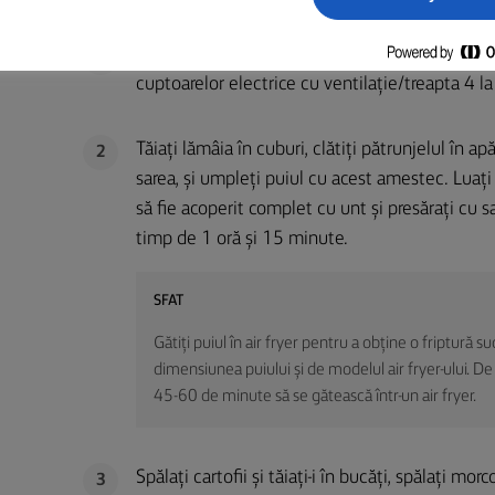
PREGĂTIRE
Preîncălziți cuptorul la 180 ˚C în cazul cuptoar
1
cuptoarelor electrice cu ventilație/treapta 4 l
Tăiați lămâia în cuburi, clătiți pătrunjelul în a
2
sarea, și umpleți puiul cu acest amestec. Luați 
să fie acoperit complet cu unt și presărați cu sa
timp de 1 oră și 15 minute.
SFAT
Gătiți puiul în air fryer pentru a obține o friptură s
dimensiunea puiului și de modelul air fryer-ului. De
45-60 de minute să se gătească într-un air fryer.
Spălați cartofii și tăiați-i în bucăți, spălați morc
3