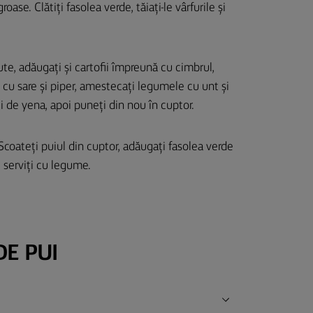
roase. Clătiți fasolea verde, tăiați-le vârfurile și
te, adăugați și cartofii împreună cu cimbrul,
e cu sare și piper, amestecați legumele cu unt și
ui de yena, apoi puneți din nou în cuptor.
Scoateți puiul din cuptor, adăugați fasolea verde
i serviți cu legume.
DE PUI