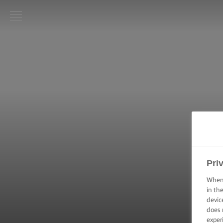
LURPAK®
PAGINA
DE
PORNIRE
REȚETE
ARTA
GĂTITULUI,
SFATURI ȘI
TRUCURI
Pri
ARTA
When 
COFETĂRIEI
in th
ȘI A
devic
PATISERIEI,
does 
SFATURI ȘI
TRUCURI
exper