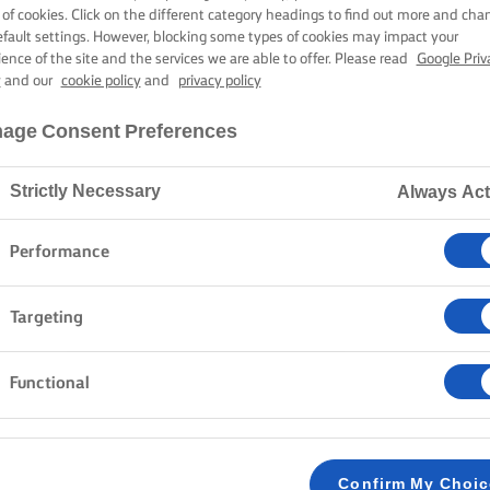
RIPTURĂ DE P
 of cookies. Click on the different category headings to find out more and cha
efault settings. However, blocking some types of cookies may impact your
ience of the site and the services we are able to offer. Please read
Google Priv
y
and our
cookie policy
and
privacy policy
1 oră 30 min timp de gătit
age Consent Preferences
Strictly Necessary
Always Act
Pagina de pornire
Rețete
FRIPTURĂ DE PUI
Performance
Friptura de pui are întotdeauna succes. În ciuda tutur
Targeting
dificultatea cu care este pregătită, este de fapt destu
suculentă. În această rețetă folosim lămâie, pătrunjel
Functional
savuros și delicios. Servit cu cartofi, morcovi, ceapă și
pofta oricărui gurmand.
Confirm My Choi