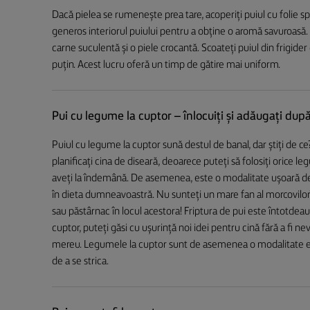
Dacă pielea se rumenește prea tare, acoperiți puiul cu folie spr
generos interiorul puiului pentru a obține o aromă savuroasă. F
carne suculentă și o piele crocantă. Scoateți puiul din frigider
puțin. Acest lucru oferă un timp de gătire mai uniform.
Pui cu legume la cuptor – înlocuiți și adăugați dup
Puiul cu legume la cuptor sună destul de banal, dar știți de c
planificați cina de diseară, deoarece puteți să folosiți orice 
aveți la îndemână. De asemenea, este o modalitate ușoară d
în dieta dumneavoastră. Nu sunteți un mare fan al morcovilor? 
sau păstârnac în locul acestora! Friptura de pui este întotdea
cuptor, puteți găsi cu ușurință noi idei pentru cină fără a fi ne
mereu. Legumele la cuptor sunt de asemenea o modalitate evi
de a se strica.