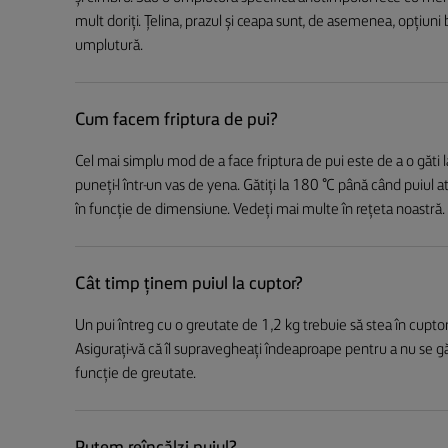
mult doriți. Țelina, prazul și ceapa sunt, de asemenea, opțiuni 
umplutură.
Cum facem friptura de pui?
Cel mai simplu mod de a face friptura de pui este de a o găti la
puneți-l într-un vas de yena. Gătiți la 180 °C până când puiul 
în funcție de dimensiune. Vedeți mai multe în rețeta noastră.
Cât timp ținem puiul la cuptor?
Un pui întreg cu o greutate de 1,2 kg trebuie să stea în cupto
Asigurați-vă că îl supravegheați îndeaproape pentru a nu se găt
funcție de greutate.