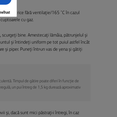
elor electrice fără ventilație/165 ˚C în cazul
a cuptoarele cu gaz.
pă, scurgeți bine. Amestecați lămâia, pătrunjelul și
untul și întindeți uniform pe tot puiul astfel încât
re și piper. Puneți într-un vas de yena și gătiți
uculentă. Timpul de gătire poate diferi în funcție de
 regulă, un pui întreg de 1,5 kg durează aproximativ
ovii și, dacă sunt mici păstrați-i întregi, în caz