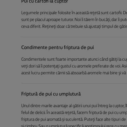
Pui cu cartofi la cuptor
Legumele principale folosite în această rețetă sunt cartofii. De 
sunt pe placul aproape tuturor. Noi îi tăiem în bucăți, dar îi pute
ceva diferit. Rețineți doar că trebuie să ajustați timpul de gătir
Condimente pentru friptura de pui
Condimentele sunt foarte importante atunci când gătiți la cup
veți dori să îi potențați gustul cu aromele preferate de voi. Asi
acest lucru permite cărnii să absoarbă aromele mai bine și vă o
Friptură de pui cu umplutură
Unul dintre marile avantaje al gătirii unui pui întreg la cuptor,
felul de delicii. În această rețetă, facem friptură de pui cu um
friptura de pui aromată și suculentă. Puteți face alte tipuri d
și cimbru. Sau o umplutură specifică anotimpului rece cu mere