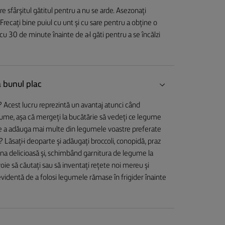
e sfârșitul gătitul pentru a nu se arde. Asezonați
recați bine puiul cu unt și cu sare pentru a obține o
 cu 30 de minute înainte de a-l găti pentru a se încălzi
ă bunul plac
e? Acest lucru reprezintă un avantaj atunci când
legume, așa că mergeți la bucătărie să vedeți ce legume
e a adăuga mai multe din legumele voastre preferate
Lăsați-i deoparte și adăugați broccoli, conopidă, praz
una delicioasă și, schimbând garnitura de legume la
voie să căutați sau să inventați rețete noi mereu și
dentă de a folosi legumele rămase în frigider înainte