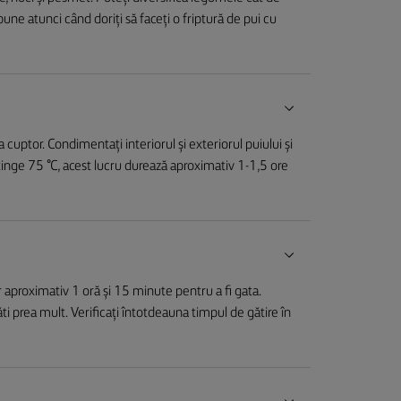
bune atunci când doriți să faceți o friptură de pui cu
 cuptor. Condimentați interiorul și exteriorul puiului și
atinge 75 °C, acest lucru durează aproximativ 1-1,5 ore
r aproximativ 1 oră și 15 minute pentru a fi gata.
i prea mult. Verificați întotdeauna timpul de gătire în