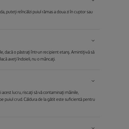
a, puteți reîncălzi puiul rămas a doua zi în cuptor sau
le, dacă o păstrați într-un recipient etanș. Amintiți-vă să
acă aveți îndoieli, nu o mâncați.
acest lucru, riscați să vă contaminați mâinile,
pe puiul crud. Căldura de la gătit este suficientă pentru