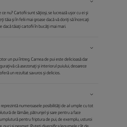
ce nu? Cartofii sunt sățioși, se lucrează ușor cu ei și
ți tăia și în felii mai groase dacă vă doriți să încercați
e dacă tăiați cartofii în bucăți mai mari.
tor un pui întreg. Carnea de pui este delicioasă dar
gurați-vă că asezonați și interiorul puiului, deoarece
feră un rezultat savuros și delicios.
 îl reprezintă numeroasele posibilități de a-l umple cu tot
plutură de lămâie, pătrunjel și sare pentru a face
e umplutură pentru friptura de pui, de exemplu, usturoi
, nuci și pesmet. Puteți diversifica legumele cât de