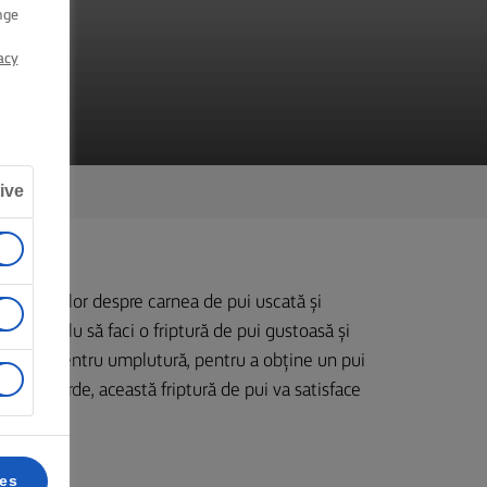
UI
nge
acy
ive
or zvonurilor despre carnea de pui uscată și
l de simplu să faci o friptură de pui gustoasă și
 și sare pentru umplutură, pentru a obține un pui
 fasole verde, această friptură de pui va satisface
ces