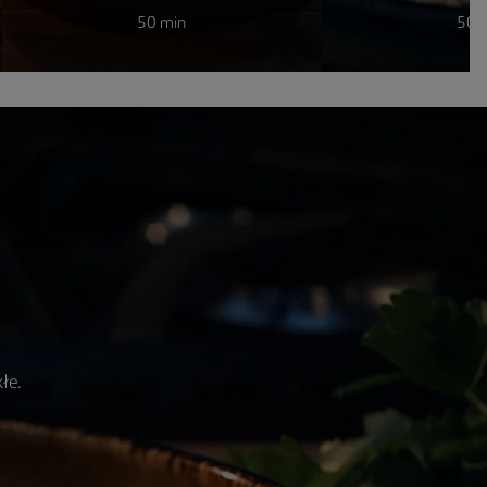
50 min
50 
łe.