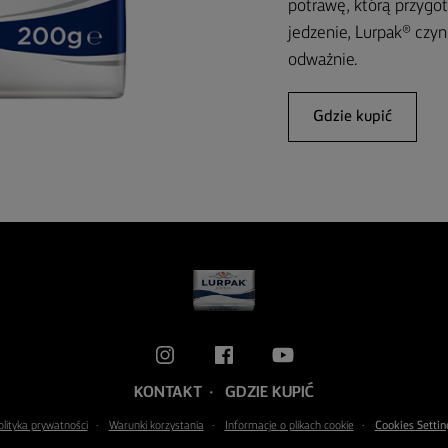
potrawę, którą przygot
jedzenie, Lurpak® czyn
odważnie.
Gdzie kupić
KONTAKT
GDZIE KUPIĆ
olityka prywatności
Warunki korzystania
Informacje o plikach cookie
Cookies Settin