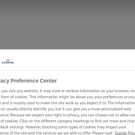
vacy Preference Center
you visit any website, it may store or retrieve information on your browser, m
e form of cookies. This information might be about you, your preferences or you
e and is mostly used to make the site work as you expect it to. The informatio
not usually directly identify you, but it can give you a more personalized web
ience. Because we respect your right to privacy, you can choose not to allow s
 of cookies. Click on the different category headings to find out more and cha
efault settings. However, blocking some types of cookies may impact your
ience of the site and the services we are able to offer. Please read
Google Priv