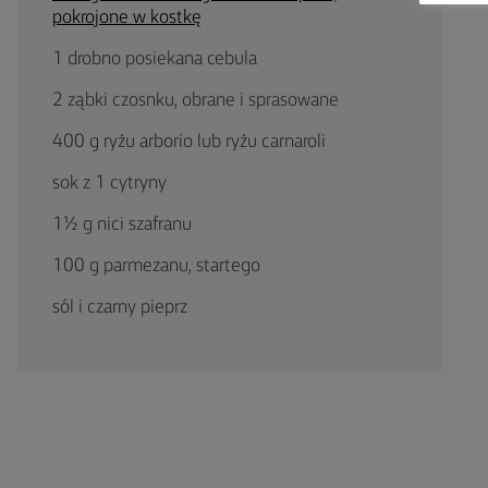
pokrojone w kostkę
1 drobno posiekana cebula
2 ząbki czosnku, obrane i sprasowane
400 g ryżu arborio lub ryżu carnaroli
sok z 1 cytryny
1½ g nici szafranu
100 g parmezanu, startego
sól i czarny pieprz