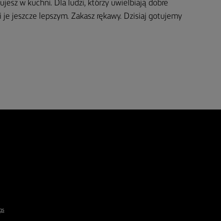
ujesz w kuchni. Dla ludzi, którzy uwielbiają dobre
i je jeszcze lepszym. Zakasz rękawy. Dzisiaj gotujemy
gs