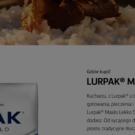
Gdzie kupić
LURPAK® M
Kucharzu, z Lurpak® u
gotowania, pieczenia 
Lurpak® Masło Lekko So
dodasz. Od sycącego d
proste, tradycyjne tłu