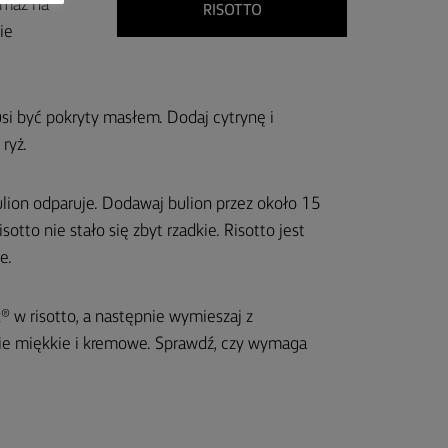
Smaż na
RISOTTO
ie
usi być pokryty masłem. Dodaj cytrynę i
ryż.
ulion odparuje. Dodawaj bulion przez około 15
otto nie stało się zbyt rzadkie. Risotto jest
e.
® w risotto, a następnie wymieszaj z
zie miękkie i kremowe. Sprawdź, czy wymaga