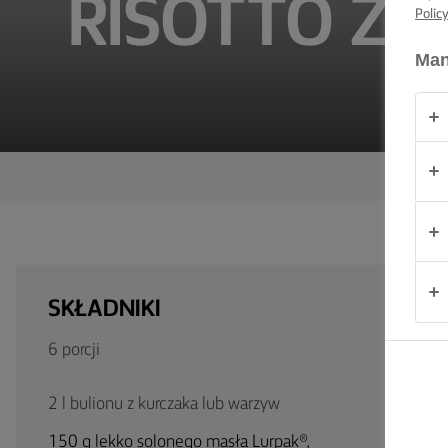
RISOTTO Z 
Polic
PRODUKTY
Man
O
NAS
KONTAKT
Polska
SKŁADNIKI
6 porcji
2 l bulionu z kurczaka lub warzyw
150 g lekko solonego masła Lurpak®,