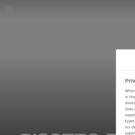
STRONA
GŁÓWNA
LURPAK®
PRZEPISY
GOTOWANIE
– PORADY I
Pri
WSKAZÓWKI
When 
PIECZENIE –
in th
PORADY I
devic
WSKAZÓWKI
does 
exper
types
OKAZJA
our d
exper