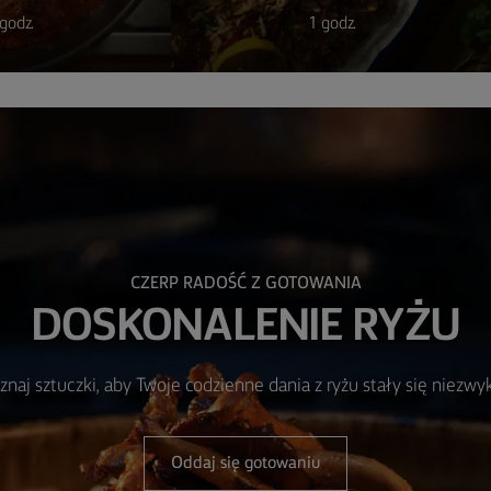
godz.
1 godz.
CZERP RADOŚĆ Z GOTOWANIA
DOSKONALENIE RYŻU
znaj sztuczki, aby Twoje codzienne dania z ryżu stały się niezwyk
Oddaj się gotowaniu