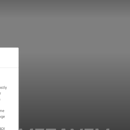
ostly
r
n
ome
nge
acy