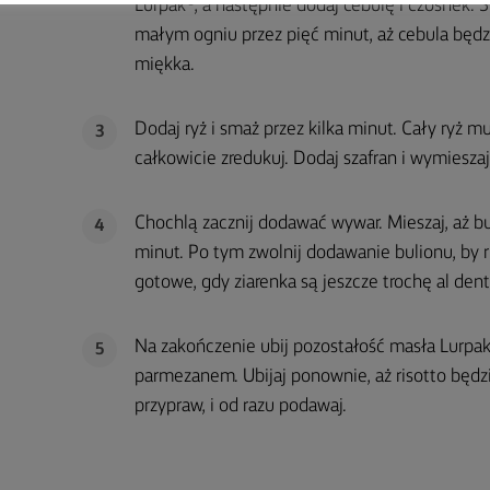
Lurpak®, a następnie dodaj cebulę i czosnek. 
małym ogniu przez pięć minut, aż cebula będz
miękka.
Dodaj ryż i smaż przez kilka minut. Cały ryż m
3
całkowicie zredukuj. Dodaj szafran i wymieszaj 
Chochlą zacznij dodawać wywar. Mieszaj, aż b
4
minut. Po tym zwolnij dodawanie bulionu, by ris
gotowe, gdy ziarenka są jeszcze trochę al dent
Na zakończenie ubij pozostałość masła Lurpak
5
parmezanem. Ubijaj ponownie, aż risotto będ
przypraw, i od razu podawaj.