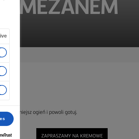
 PARMEZANEM
ive
pnie zmniejsz ogień i powoli gotuj.
ces
 g masła
ZAPRASZAMY NA KREMOWE