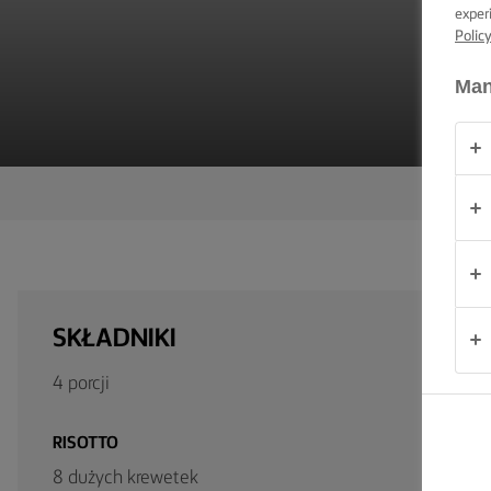
exper
PRODUKTY
Polic
O
Man
NAS
KONTAKT
Polska
SKŁADNIKI
4 porcji
RISOTTO
8 dużych krewetek