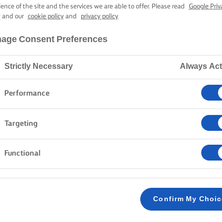
KREWETKAMI
ience of the site and the services we are able to offer. Please read
Google Priv
y
and our
cookie policy
and
privacy policy
age Consent Preferences
50 min czas gotowania
Strictly Necessary
Always Act
Strona główna
Przepisy
RISOTTO Z GROSZKIEM I KREWETKAMI
Performance
Targeting
METODA
Functional
Usuń muszle i pokrój krewetki na małe kawałki
1
się do wywaru.
Confirm My Choi