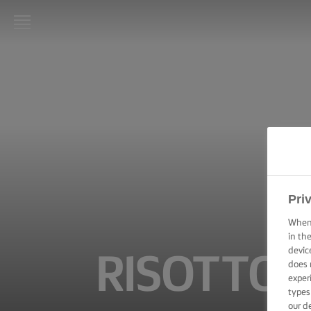
STRONA
GŁÓWNA
LURPAK®
PRZEPISY
GOTOWANIE
– PORADY I
WSKAZÓWKI
Pri
When 
PIECZENIE –
PORADY I
in th
WSKAZÓWKI
devic
RISOTTO 
does 
exper
OKAZJA
types
our d