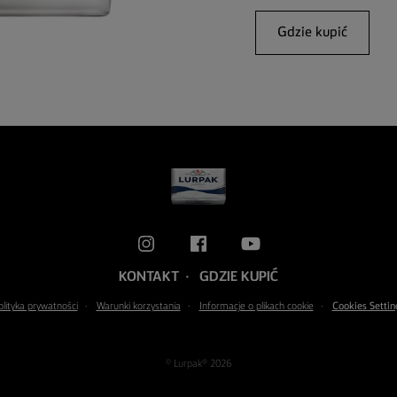
Gdzie kupić
KONTAKT
GDZIE KUPIĆ
olityka prywatności
Warunki korzystania
Informacje o plikach cookie
Cookies Settin
© Lurpak® 2026