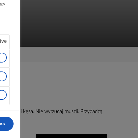
acy
ive
 wielkości kęsa. Nie wyrzucaj muszli. Przydadzą
ces