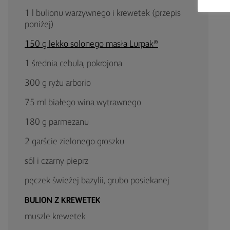
1 l bulionu warzywnego i krewetek (przepis
poniżej)
150 g lekko solonego masła Lurpak®
1 średnia cebula, pokrojona
300 g ryżu arborio
75 ml białego wina wytrawnego
180 g parmezanu
2 garście zielonego groszku
sól i czarny pieprz
pęczek świeżej bazylii, grubo posiekanej
BULION Z KREWETEK
muszle krewetek