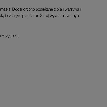
asła. Dodaj drobno posiekane zioła i warzywa i
 solą i czarnym pieprzem. Gotuj wywar na wolnym
a z wywaru.