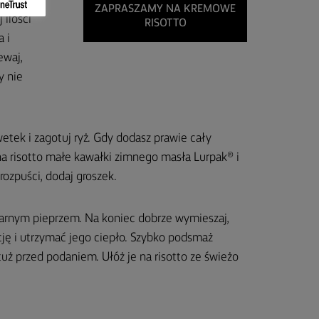
rubym
ZAPRASZAMY NA KREMOWE
 ilości
RISOTTO
 i
ewaj,
y nie
etek i zagotuj ryż. Gdy dodasz prawie cały
 na risotto małe kawałki zimnego masła Lurpak® i
ozpuści, dodaj groszek.
czarnym pieprzem. Na koniec dobrze wymieszaj,
ję i utrzymać jego ciepło. Szybko podsmaż
tuż przed podaniem. Ułóż je na risotto ze świeżo