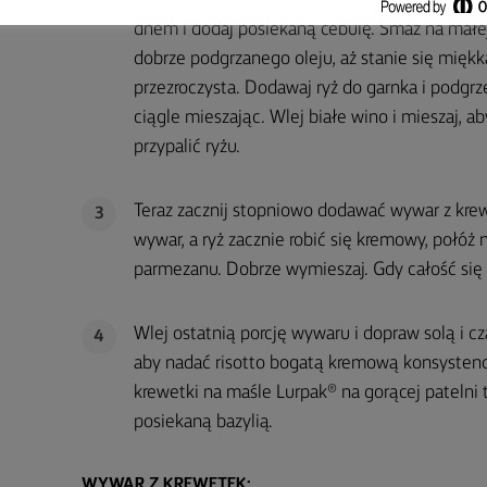
Rozpuść trochę masła Lurpak® na patelni z g
2
dnem i dodaj posiekaną cebulę. Smaż na małej
dobrze podgrzanego oleju, aż stanie się miękka
przezroczysta. Dodawaj ryż do garnka i podgrz
ciągle mieszając. Wlej białe wino i mieszaj, ab
przypalić ryżu.
Teraz zacznij stopniowo dodawać wywar z krew
3
wywar, a ryż zacznie robić się kremowy, połóż
parmezanu. Dobrze wymieszaj. Gdy całość się r
Wlej ostatnią porcję wywaru i dopraw solą i 
4
aby nadać risotto bogatą kremową konsystenc
krewetki na maśle Lurpak® na gorącej patelni 
posiekaną bazylią.
WYWAR Z KREWETEK: