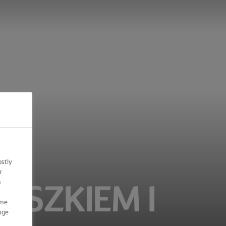
ostly
r
n
OSZKIEM I
ome
nge