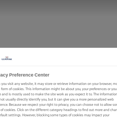
vacy Preference Center
you visit any website, it may store or retrieve information on your browser, m
e form of cookies. This information might be about you, your preferences or you
e and is mostly used to make the site work as you expect it to. The informatio
Z ZIELONYM GR
not usually directly identify you, but it can give you a more personalized web
ience. Because we respect your right to privacy, you can choose not to allow s
 of cookies. Click on the different category headings to find out more and cha
efault settings. However, blocking some types of cookies may impact your