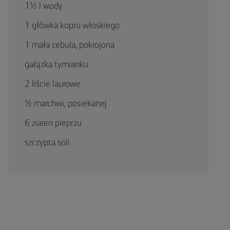
1½ l wody
1 główka kopru włoskiego
1 mała cebula, pokrojona
gałązka tymianku
2 liście laurowe
½ marchwi, posiekanej
6 ziaren pieprzu
szczypta soli