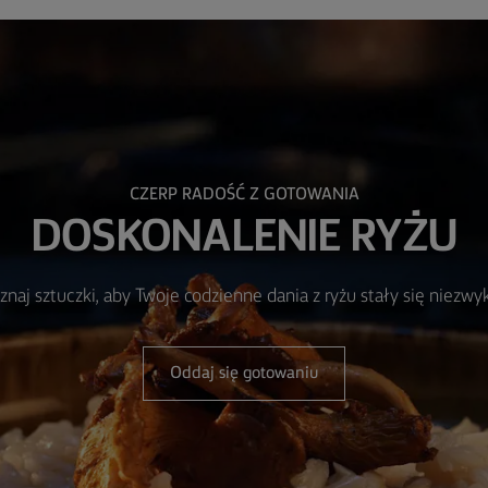
CZERP RADOŚĆ Z GOTOWANIA
DOSKONALENIE RYŻU
znaj sztuczki, aby Twoje codzienne dania z ryżu stały się niezwyk
Oddaj się gotowaniu