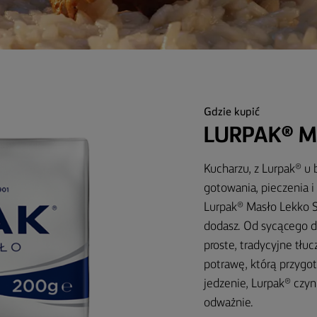
Gdzie kupić
LURPAK® M
Kucharzu, z Lurpak® u
gotowania, pieczenia 
Lurpak® Masło Lekko So
dodasz. Od sycącego d
proste, tradycyjne tłu
potrawę, którą przygot
jedzenie, Lurpak® czyn
odważnie.