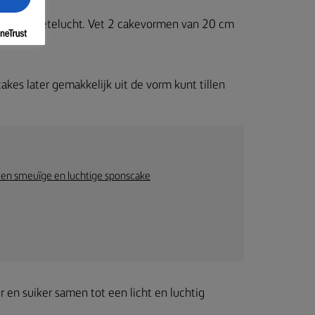
tand 4 hetelucht. Vet 2 cakevormen van 20 cm
cakes later gemakkelijk uit de vorm kunt tillen
een smeuïge en luchtige sponscake
en suiker samen tot een licht en luchtig