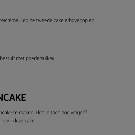
otercrème. Leg de tweede cake erbovenop en
estuif met poedersuiker.
NCAKE
ncake te maken. Heb je toch nog vragen?
n over deze cake.