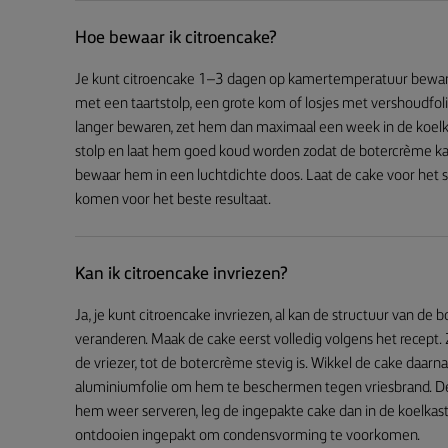
Hoe bewaar ik citroencake?
Je kunt citroencake 1–3 dagen op kamertemperatuur bewaren.
met een taartstolp, een grote kom of losjes met vershoudfoli
langer bewaren, zet hem dan maximaal een week in de koelka
stolp en laat hem goed koud worden zodat de botercrème kan
bewaar hem in een luchtdichte doos. Laat de cake voor he
komen voor het beste resultaat.
Kan ik citroencake invriezen?
Ja, je kunt citroencake invriezen, al kan de structuur van de
veranderen. Maak de cake eerst volledig volgens het recept
de vriezer, tot de botercrème stevig is. Wikkel de cake daar
aluminiumfolie om hem te beschermen tegen vriesbrand. De 
hem weer serveren, leg de ingepakte cake dan in de koelkas
ontdooien ingepakt om condensvorming te voorkomen.