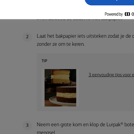
Verwarm de oven voor op 200°C / 180°C/gass
1
in en bekleed de bodems met bakpapier.
Laat het bakpapier iets uitsteken zodat je de 
2
zonder ze om te keren.
TIP
3 eenvoudige tips voor 
Neem een grote kom en klop de Lurpak® boter 
3
mengsel.