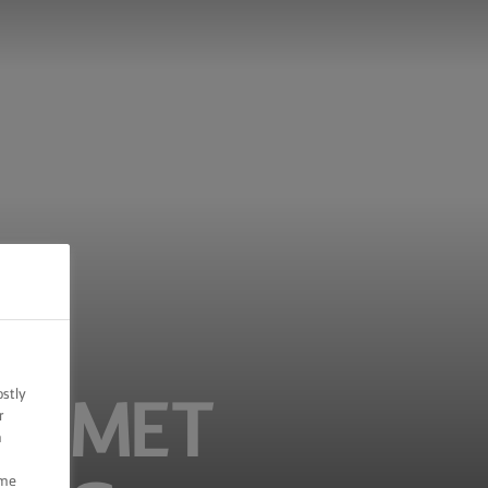
ostly
KE MET
r
n
ome