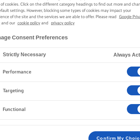
OMBOTERVULL
 of cookies. Click on the different category headings to find out more and cha
efault settings. However, blocking some types of cookies may impact your
ience of the site and the services we are able to offer. Please read
Google Priv
y
and our
cookie policy
and
privacy policy
50 min. kooktijd
age Consent Preferences
Strictly Necessary
Always Act
Home
Recepten
Citroencake
Performance
Breek de eieren, weeg de bloem af en maak je klaar 
Targeting
Met zijn frisse citroensiroop en heerlijke boter- en
lekker. Fris, zacht en absoluut de moeite waard om te
Functional
METHODE
CITROENCAKE
Confirm My Choi