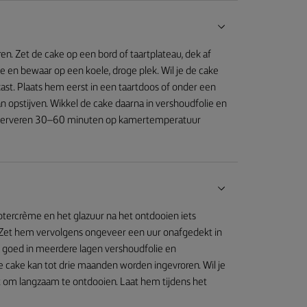
 Zet de cake op een bord of taartplateau, dek af
e en bewaar op een koele, droge plek. Wil je de cake
st. Plaats hem eerst in een taartdoos of onder een
 opstijven. Wikkel de cake daarna in vershoudfolie en
t serveren 30–60 minuten op kamertemperatuur
 botercrème en het glazuur na het ontdooien iets
. Zet hem vervolgens ongeveer een uur onafgedekt in
na goed in meerdere lagen vershoudfolie en
cake kan tot drie maanden worden ingevroren. Wil je
t om langzaam te ontdooien. Laat hem tijdens het