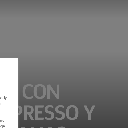
LA CON
ostly
r
SPRESSO Y
n
ome
nge