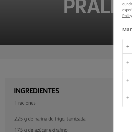
PRALIN
TRUCOS PARA
our d
UNTAR
exper
Polic
OCASIÓN
Man
PRODUCTOS
ACERCA DE
NOSOTROS
CONTACTO
INGREDIENTES
México
1 raciones
225 g de harina de trigo, tamizada
175 g de azúcar extrafino