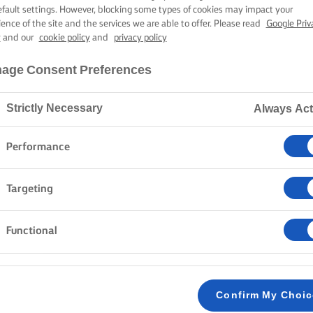
É DE NUECES 
efault settings. However, blocking some types of cookies may impact your
ience of the site and the services we are able to offer. Please read
Google Priv
y
and our
cookie policy
and
privacy policy
1 hora 25 min tiempo de cocción
age Consent Preferences
Strictly Necessary
Always Act
Inicio
Recetas
CUPCAKES DE CAFÉ ESPRESSO Y NUECES PECANAS
Performance
Targeting
MÉTODO
Functional
Precalienta el horno a 160 °C (140 °C con conv
1
Confirm My Choi
CUPCAKES: