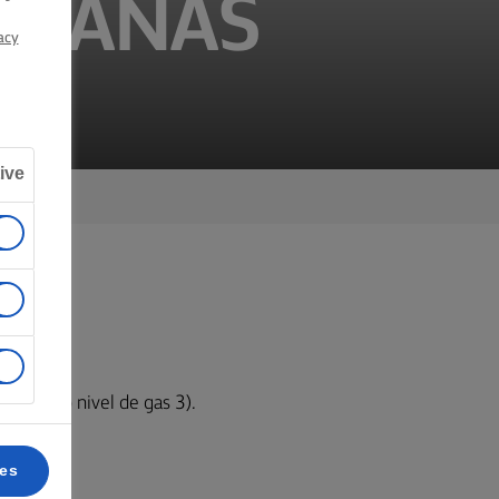
PECANAS
acy
ive
ección o nivel de gas 3).
ces