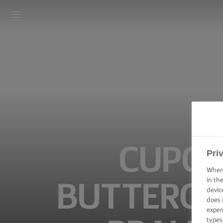
LURPAK®:
INICIO
RECETAS
HABILIDADES,
TRUCOS Y
CONSEJOS DE
COCINA
CUPCA
Pri
HABILIDADES,
TRUCOS Y
When 
CONSEJOS DE
in th
BUTTERCR
HORNEADO
devic
does 
exper
HABILIDADES,
CONSEJOS Y
types