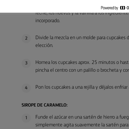
Mezcla la harina, el azúcar y la levadura en po
1
leche, los huevos y la vainilla a los ingredie
incorporado.
Divide la mezcla en un molde para cupcakes d
2
elección.
Hornea los cupcakes aprox. 25 minutos o hasta 
3
pincha el centro con un palillo o brocheta y c
Pon los cupcakes a una rejilla y déjalos enfriar
4
SIROPE DE CARAMELO:
Funde el azúcar en una sartén de hierro a fu
1
simplemente agita suavemente la sartén para a