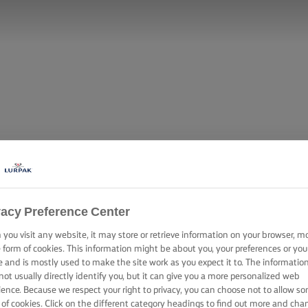
KES DE VAINIL
vacy Preference Center
you visit any website, it may store or retrieve information on your browser, m
e form of cookies. This information might be about you, your preferences or you
EAM DE CAFÉ E
e and is mostly used to make the site work as you expect it to. The informatio
not usually directly identify you, but it can give you a more personalized web
ience. Because we respect your right to privacy, you can choose not to allow s
 of cookies. Click on the different category headings to find out more and cha