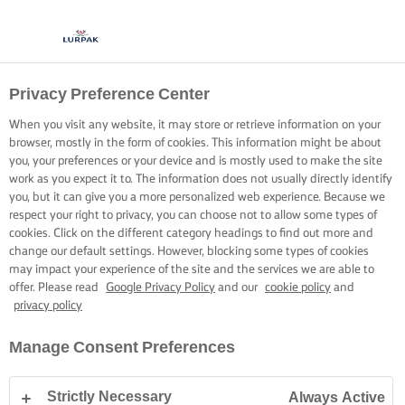
Privacy Preference Center
MARAVILLA DE ARROZ
When you visit any website, it may store or retrieve information on your
CON MANTEQUILLA
browser, mostly in the form of cookies. This information might be about
you, your preferences or your device and is mostly used to make the site
work as you expect it to. The information does not usually directly identify
Cubrir el arroz con una buena porción de mantequilla crea
you, but it can give you a more personalized web experience. Because we
respect your right to privacy, you can choose not to allow some types of
una base sólida.
cookies. Click on the different category headings to find out more and
change our default settings. However, blocking some types of cookies
may impact your experience of the site and the services we are able to
offer. Please read
Google Privacy Policy
and our
cookie policy
and
privacy policy
Inicio
Habilidades, trucos y consejos de cocina
Arroz
Maravilla de arr
Manage Consent Preferences
Strictly Necessary
Always Active