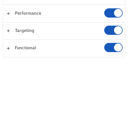
MARAVILLA DE ARROZ CON
Performance
MANTEQUILLA
Targeting
ENVUELVE TU ARROZ EN
LUEGO TRAE LAS ESPECIAS
MANTEQUILLA
Solo una vez que tu arroz e
Functional
Tostar tu arroz en mantequilla
cubierto de la deliciosa
antes de añadir el agua aporta
mantequilla derretida debe
una verdadera profundidad de
añadir el agua y una pizca 
sabor. Derrite un par de
sal. Llévalo a ebullición ant
cucharadas de mantequilla en
de mezclar el azafrán, la
una cacerola a calor medio.
cúrcuma o cualquier otra d
Luego añade el arroz y mézclalo
especias favoritas para crea
para cubrirlo con la mantequilla
color hermoso. Ve a por un
derretida.
pocos hilos de azafrán o ½ 
de cúrcuma por cada taza 