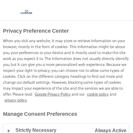
Privacy Preference Center
BOLLIRE ALLA
When you visit any website, it may store or retrieve information on your
PERFEZIONE
browser, mostly in the form of cookies. This information might be about
you, your preferences or your device and is mostly used to make the site
work as you expect it to. The information does not usually directly identify
È semplice se sai come fare. Scopri i passi per servire un
you, but it can give you a more personalized web experience. Because we
respect your right to privacy, you can choose not to allow some types of
riso bianco perfettamente bollito, senza alcun sforzo.
cookies. Click on the different category headings to find out more and
change our default settings. However, blocking some types of cookies
may impact your experience of the site and the services we are able to
offer. Please read
Google Privacy Policy
and our
cookie policy
and
privacy policy
Home
Abilità culinarie, consigli e suggerimenti
Riso
Riso bianco bolli
Manage Consent Preferences
Strictly Necessary
Always Active