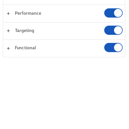
RISO IN BIANCO SEMPRE PERFETTO
Performance
TIENI D’OCCHIO LA TUA
Targeting
CREAZIONE
Quando l’acqua inizia a bolli
Functional
abbassa la fiamma, metti il
coperchio e avvia il conto al
rovescia: 10 minuti. Trascors
10 minuti, spegni il fornell
lascia riposare il riso per altr
10 minuti. È fondamentale
CONOSCI IL RAPPORTO
sollevare il coperchio, per 
La prima cosa da fare è usare il
far fuoriuscire il calore e far
rapporto giusto: 2:1. Due parti
cuocere il riso al vapore. Inf
di acqua per ogni parte di riso.
mescolare il riso ben cotto
Quindi, per 4 porzioni perfette,
una forchetta mentre è anc