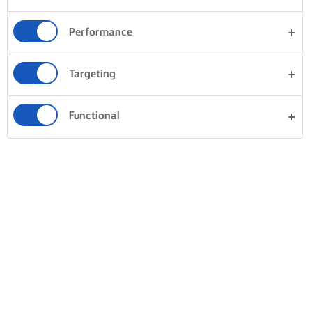
Performance
Targeting
Functional